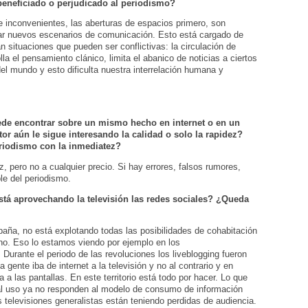
beneficiado o perjudicado al periodismo?
e inconvenientes, las aberturas de espacios primero, son
mar nuevos escenarios de comunicación. Esto está cargado de
n situaciones que pueden ser conflictivas: la circulación de
la el pensamiento clánico, limita el abanico de noticias a ciertos
el mundo y esto dificulta nuestra interrelación humana y
uede encontrar sobre un mismo hecho en internet o en un
tor aún le sigue interesando la calidad o solo la rapidez?
eriodismo con la inmediatez?
, pero no a cualquier precio. Si hay errores, falsos rumores,
ble del periodismo.
stá aprovechando la televisión las redes sociales? ¿Queda
aña, no está explotando todas las posibilidades de cohabitación
ino. Eso lo estamos viendo por ejemplo en los
Durante el periodo de las revoluciones los liveblogging fueron
gente iba de internet a la televisión y no al contrario y en
 a las pantallas. En este territorio está todo por hacer. Lo que
s al uso ya no responden al modelo de consumo de información
s televisiones generalistas están teniendo perdidas de audiencia.