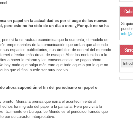
onal.
Cola
ensa en papel en la actualidad es por el auge de las nuevas
Si qui
dad, pero esto no ha sido de un día a otro, ¿Por qué no se ha
puedes
info@e
s, pero sí la estructura económica que lo sustenta, el modelo de
gurús empresariales de la comunicación que creían que abriendo
Susc
ar sus espacios publicitarios, sus ámbitos de control del mercado
rnet ofrecían más áreas de escape. Abrir los contenidos a la
medios a hacer lo mismo y las consecuencias se pagan ahora.
. No hay nada que salga más caro que todo aquello por lo que no
ulto que al final puede ser muy nocivo.
do ahora supondrán el fin del periodismo en papel o
y pronto. Morirá la prensa que narra el acontecimiento al
s hechos ha migrado del papel a la pantalla. Pero pervivirá la
 ve fácilmente en Europa: Le Monde es el periódico francés que
e por su carácter interpretativo.