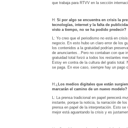
que trabaja para RTVV en la sección internaci
H:
Si por algo se encuentra en crisis la pr
tecnologías, internet y la falta de publici
visto a tiempo, no se ha podido predecir?
L: Yo creo que el periodismo no está en crisi
negocio. En esto hubo un claro error de los 
los contenidos a la gratuidad podrían preserv
de anunciantes…Pero no contaban con que inte
gratuidad total forzó a todos los restantes 
Estoy en contra de la cultura del gratis total
se paga. En ese caso, siempre hay un pago oc
H:¿
Los medios digitales que están surgien
marcarán el camino de un nuevo modelo?
L: La prensa tradicional en papel perecerá mu
instante, porque la noticia, la narración de lo
prensa en papel de la interpretación. Esto se
mejor está aguantando la crisis y es justament