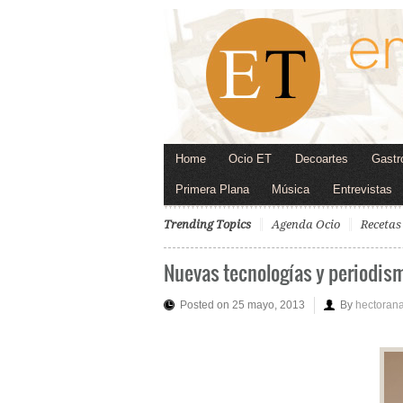
Home
Ocio ET
Decoartes
Gastr
Primera Plana
Música
Entrevistas
Trending Topics
Agenda Ocio
Recetas
Nuevas tecnologías y periodism
Posted on 25 mayo, 2013
By
hectoran