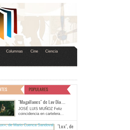
Columnas
Cine
Ciencia
NTES
POPULARES
"Magallanes" de Lav Dia…
JOSÉ LUIS MUÑOZ Feliz
coincidencia en cartelera…
"Lux", de