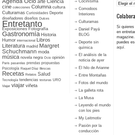
Agenda Ocio
Ciencia
Archivos
arte
Cocinísima
cine
Columna
cultura
colecciones
Comodoos
Culturamas
Curiosidades
Deporte
Interiores
Colabor
diseñadores
diseños
Dulces
Entretanto
Culturamas
Si quieres
Fotografía
Exposiciones
Daniel Payá
en entreta
Gastronomía
Historia
BLOG
magazine
Libros
Humor
internacional
Deporte sin
puedes esc
Literatura
Margret
madrid
aquí.
química
Schuchmann
moda
El análisis de la
música
novela negra
opinión
Ocio
noticia de ayer
prendas
propuestas
Paris
pasarelas
El hilo de Arianne
Psicología
Raquel Díaz Illescas
Recetas
Salud
Relatos
Entre Montañas
tendencias
URO
Tecnología
texturas
Fotos del mundo
viajar
viñeta
Viajar
La galleta rota
La Musa
Leyendo el mundo
con los pies
My Leitmotiv
Pasión por la
conducción