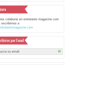
bora
eres colaborar en entretanto magazine.com
 escribirnos a
ntretantomagazine.com
ribirse por Email