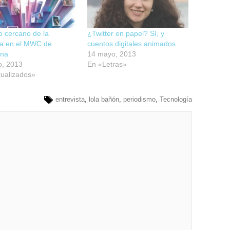
ro cercano de la
¿Twitter en papel? Sí, y
ía en el MWC de
cuentos digitales animados
ona
14 mayo, 2013
o, 2013
En «Letras»
ualizados»
entrevista
,
lola bañón
,
periodismo
,
Tecnología