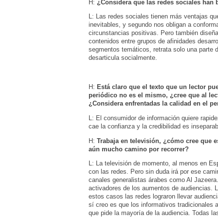
H:
¿Considera que las redes sociales han 
L: Las redes sociales tienen más ventajas qu
inevitables, y segundo nos obligan a confor
circunstancias positivas. Pero también diseña
contenidos entre grupos de afinidades desarrol
segmentos temáticos, retrata solo una parte d
desarticula socialmente.
H:
Está claro que el texto que un lector p
periódico no es el mismo, ¿cree que al lec
¿Considera enfrentadas la calidad en el p
L: El consumidor de información quiere rapidez
cae la confianza y la credibilidad es insepara
H:
Trabaja en televisión, ¿cómo cree que e
aún mucho camino por recorrer?
L: La televisión de momento, al menos en Esp
con las redes. Pero sin duda irá por ese cam
canales generalistas árabes como Al Jazeera. 
activadores de los aumentos de audiencias. La 
estos casos las redes lograron llevar audiencia
sí creo es que los informativos tradicionale
que pide la mayoría de la audiencia. Todas la