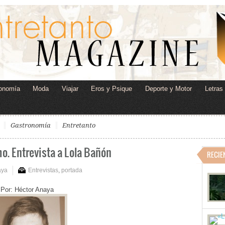
onomía
Moda
Viajar
Eros y Psique
Deporte y Motor
Letras
Gastronomía
Entretanto
o. Entrevista a Lola Bañón
RECIE
aya
Entrevistas
,
portada
Por: Héctor Anaya