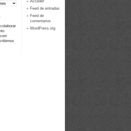
Acceder
Feed de entradas
a
Feed de
comentarios
 colaborar
WordPress.org
nto
.com
ribirnos