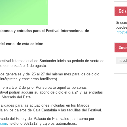
Cola
Si qui
puedes
bonos y entradas para el Festival Internacional de
info@e
el cartel de esta edición
Susc
estival Internacional de Santander inicia su periodo de venta de
ue comenzará el 1 de agosto.
nos generales y del 25 al 27 del mismo mes para los de ciclo
intérpretes y conciertos familiares).
menzará el 2 de julio. Por su parte aquellas personas
ival podrán adquirir su abono de ciclo el día 24 y las entradas
el Mercado del Este.
ocalidades para las actuaciones incluidas en los Marcos
 en los cajeros de Caja Cantabria y las taquillas del Festival.
rcado del Este y del Palacio de Festivales , así como por
.com
, teléfono 9021212, y cajeros automáticos.