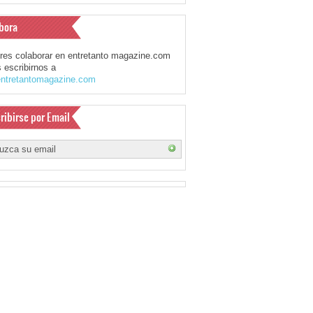
bora
eres colaborar en entretanto magazine.com
 escribirnos a
ntretantomagazine.com
ribirse por Email