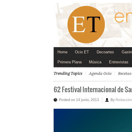
Home
Ocio ET
Decoartes
Gastr
Primera Plana
Música
Entrevistas
Trending Topics
Agenda Ocio
Recetas
62 Festival Internacional de S
Posted on 14 junio, 2013
By
Redaccio