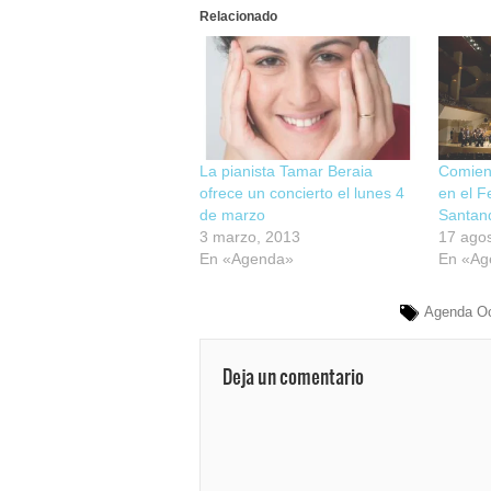
Relacionado
La pianista Tamar Beraia
Comien
ofrece un concierto el lunes 4
en el F
de marzo
Santan
3 marzo, 2013
17 agos
En «Agenda»
En «Ag
Agenda O
Deja un comentario