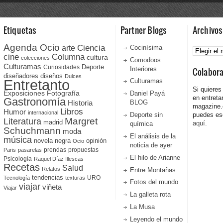
Etiquetas
Partner Blogs
Archivos
Agenda Ocio
Ciencia
Archivos
arte
Cocinísima
cine
Columna
cultura
colecciones
Comodoos
Culturamas
Curiosidades
Deporte
Interiores
Colabor
diseñadores
diseños
Dulces
Entretanto
Culturamas
Si quieres
Fotografía
Exposiciones
Daniel Payá
en entreta
Gastronomía
Historia
BLOG
magazine
Libros
Humor
internacional
Deporte sin
puedes esc
Literatura
Margret
madrid
aquí.
química
Schuchmann
moda
El análisis de la
música
novela negra
opinión
Ocio
noticia de ayer
prendas
propuestas
Paris
pasarelas
El hilo de Arianne
Psicología
Raquel Díaz Illescas
Recetas
Salud
Relatos
Entre Montañas
tendencias
URO
Tecnología
texturas
Fotos del mundo
viajar
viñeta
Viajar
La galleta rota
La Musa
Leyendo el mundo