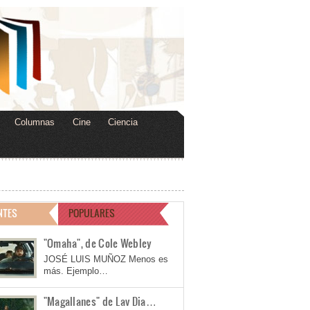
Columnas
Cine
Ciencia
NTES
POPULARES
"Omaha", de Cole Webley
JOSÉ LUIS MUÑOZ Menos es
más. Ejemplo…
"Magallanes" de Lav Dia…