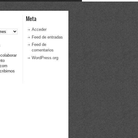
Meta
Acceder
Feed de entradas
a
Feed de
comentarios
 colaborar
WordPress.org
nto
.com
ribirnos