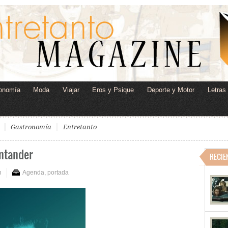
onomía
Moda
Viajar
Eros y Psique
Deporte y Motor
Letras
Gastronomía
Entretanto
antander
RECIE
n
Agenda
,
portada