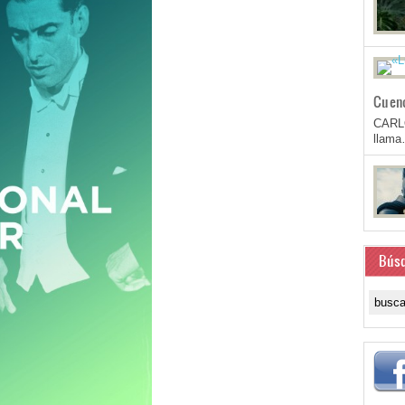
Cuen
CARL
llam
Bús