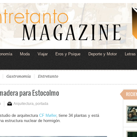
onomía
Moda
Viajar
Eros y Psique
Deporte y Motor
Letras
Gastronomía
Entretanto
 madera para Estocolmo
RECIE
n
Arquitectura
,
portada
estudio de arquitectura
CF Møller
, tiene 34 plantas y está
na estructura nuclear de hormigón.