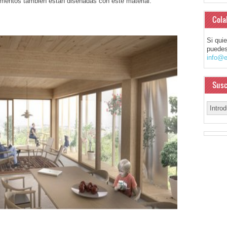
amentos también están diseñadas con este material.
Cola
Si qui
puedes
info@e
Susc