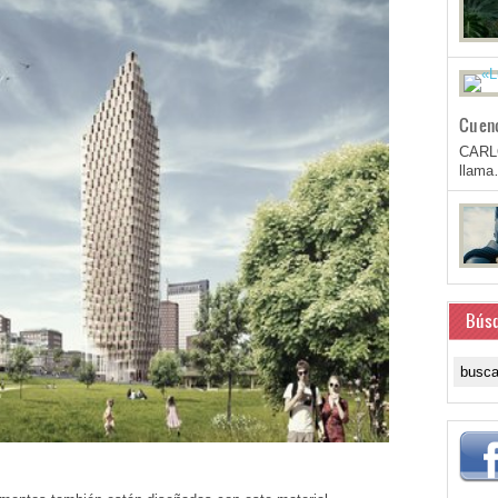
Cuen
CARL
llam
Bús