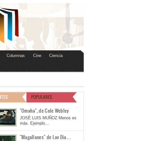
Columnas
Cine
Ciencia
NTES
POPULARES
"Omaha", de Cole Webley
JOSÉ LUIS MUÑOZ Menos es
más. Ejemplo…
"Magallanes" de Lav Dia…