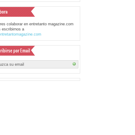
bora
eres colaborar en entretanto magazine.com
 escribirnos a
ntretantomagazine.com
ribirse por Email