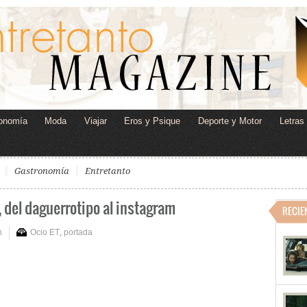
onomía
Moda
Viajar
Eros y Psique
Deporte y Motor
Letras
Gastronomía
Entretanto
, del daguerrotipo al instagram
RECIE
n
Ocio ET
,
portada