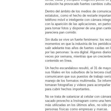
evolución ha provocado fuertes cambios cult
Dentro del ámbito de los medios de comunicac
estatutos, como el hecho de restarle importanci
teléfono móvil e inteligente con cámara integr
con la aparición de las aplicaciones, en partic
para tomar fotos y disponer de una gran cantid
pareciera pan comido.
Sin duda se vive un fuerte fenómeno: los rec
momentos en que la industria de los periódic
salir adelante tras años de fuertes caídas en
por las personas: la era digital. Algunos diar
veces por semana, mientras que un creciente
contenido en línea.
Un hecho escandaloso resultó, el 31 de mayo
sus filiales en los suburbios de la tercera c
comunicaron que sus puestos de trabajo serían
manejo de los formatos multimedia. Se inform
tomaran fotografías y videos para acompañar s
para cubrir hechos importantes.
No se trata de satanizar al celular con cámara
sacado provecho a Instragram como una herra
más utilizadas en los últimos años, no sólo po
personas físicas como empresas y marcas.