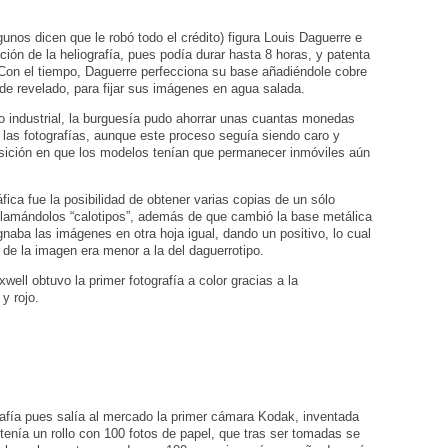
nos dicen que le robó todo el crédito) figura Louis Daguerre e
ción de la heliografía, pues podía durar hasta 8 horas, y patenta
. Con el tiempo, Daguerre perfecciona su base añadiéndole cobre
de revelado, para fijar sus imágenes en agua salada.
lo industrial, la burguesía pudo ahorrar unas cuantas monedas
 las fotografías, aunque este proceso seguía siendo caro y
osición en que los modelos tenían que permanecer inmóviles aún
áfica fue la posibilidad de obtener varias copias de un sólo
 llamándolos “calotipos”, además de que cambió la base metálica
gnaba las imágenes en otra hoja igual, dando un positivo, lo cual
 de la imagen era menor a la del daguerrotipo.
ell obtuvo la primer fotografía a color gracias a la
 y rojo.
rafía pues salía al mercado la primer cámara Kodak, inventada
enía un rollo con 100 fotos de papel, que tras ser tomadas se