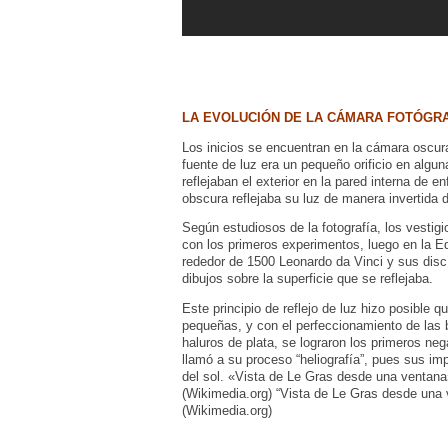
LA EVOLUCIÓN DE LA CÁMARA FOTÓGR
Los inicios se encuentran en la cámara oscu
fuente de luz era un pequeño orificio en algu
reflejaban el exterior en la pared interna de 
obscura reflejaba su luz de manera invertida d
Según estudiosos de la fotografía, los vestig
con los primeros experimentos, luego en la Ed
rededor de 1500 Leonardo da Vinci y sus discíp
dibujos sobre la superficie que se reflejaba.
Este principio de reflejo de luz hizo posible
pequeñas, y con el perfeccionamiento de las 
haluros de plata, se lograron los primeros neg
llamó a su proceso “heliografía”, pues sus imp
del sol. «Vista de Le Gras desde una ventana
(Wikimedia.org) “Vista de Le Gras desde una 
(Wikimedia.org)