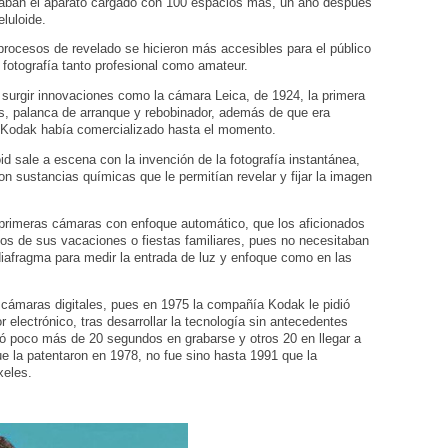
esaban el aparato cargado con 100 espacios más, un año después
eluloide.
ocesos de revelado se hicieron más accesibles para el público
 fotografía tanto profesional como amateur.
 a surgir innovaciones como la cámara Leica, de 1924, la primera
s, palanca de arranque y rebobinador, además de que era
Kodak había comercializado hasta el momento.
 sale a escena con la invención de la fotografía instantánea,
 sustancias químicas que le permitían revelar y fijar la imagen
 primeras cámaras con enfoque automático, que los aficionados
dos de sus vacaciones o fiestas familiares, pues no necesitaban
 diafragma para medir la entrada de luz y enfoque como en las
 cámaras digitales, pues en 1975 la compañía Kodak le pidió
 electrónico, tras desarrollar la tecnología sin antecedentes
rdó poco más de 20 segundos en grabarse y otros 20 en llegar a
ue la patentaron en 1978, no fue sino hasta 1991 que la
xeles.