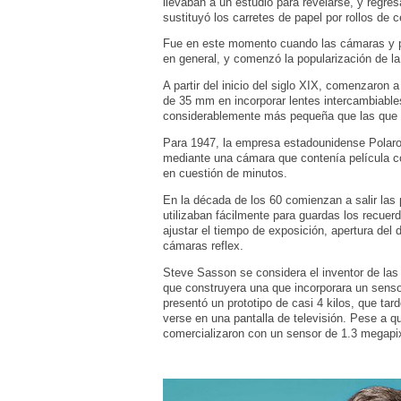
llevaban a un estudio para revelarse, y regr
sustituyó los carretes de papel por rollos de c
Fue en este momento cuando las cámaras y pr
en general, y comenzó la popularización de la
A partir del inicio del siglo XIX, comenzaron
de 35 mm en incorporar lentes intercambiable
considerablemente más pequeña que las que 
Para 1947, la empresa estadounidense Polaroid
mediante una cámara que contenía película con
en cuestión de minutos.
En la década de los 60 comienzan a salir las
utilizaban fácilmente para guardas los recuer
ajustar el tiempo de exposición, apertura del
cámaras reflex.
Steve Sasson se considera el inventor de las
que construyera una que incorporara un sensor
presentó un prototipo de casi 4 kilos, que ta
verse en una pantalla de televisión. Pese a q
comercializaron con un sensor de 1.3 megapi