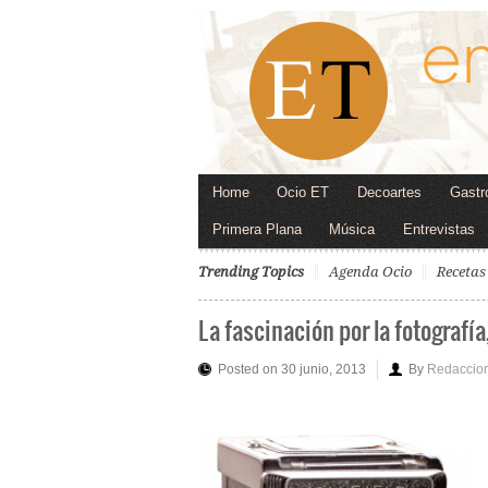
Home
Ocio ET
Decoartes
Gastr
Primera Plana
Música
Entrevistas
Trending Topics
Agenda Ocio
Recetas
La fascinación por la fotografía
Posted on 30 junio, 2013
By
Redaccio