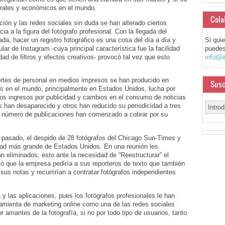
urales y económicos en el mundo.
Cola
ión y las redes sociales sin duda se han alterado ciertos
a a la figura del fotógrafo profesional. Con la llegada del
ada, hacer un registro fotográfico es una cosa del día a día y
Si qui
ular de Instagram -cuya principal característica fue la facilidad
puedes
ad de filtros y efectos creativos- provocó tal vez que esto
info@e
ortes de personal en medios impresos se han producido en
Susc
os en el mundo, principalmente en Estados Unidos, lucha por
 los ingresos por publicidad y cambios en el consumo de noticias
ios han desaparecido y otros han reducido su periodicidad a tres
 número de publicaciones han comenzado a cobrar por su
 pasado, el despido de 28 fotógrafos del Chicago Sun-Times y
iudad más grande de Estados Unidos. En una reunión les
 eliminados, esto ante la necesidad de “Reestructurar” el
ó que la empresa pediría a sus reporteros de texto que también
us notas y recurrirían a contratar fotógrafos independientes
 y las aplicaciones, pues los fotógrafos profesionales le han
mienta de marketing online como una de las redes sociales
r amantes de la fotografía, si no por todo tipo de usuarios, tanto