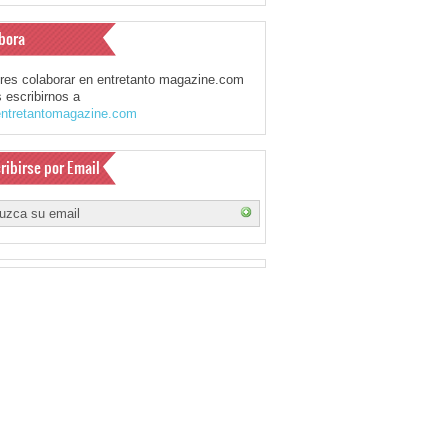
bora
eres colaborar en entretanto magazine.com
 escribirnos a
ntretantomagazine.com
ribirse por Email