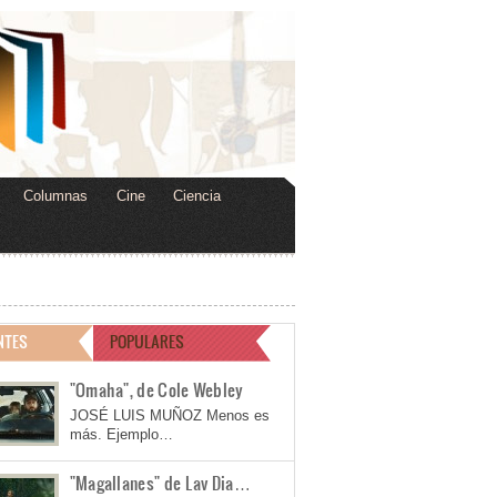
Columnas
Cine
Ciencia
NTES
POPULARES
"Omaha", de Cole Webley
JOSÉ LUIS MUÑOZ Menos es
más. Ejemplo…
"Magallanes" de Lav Dia…