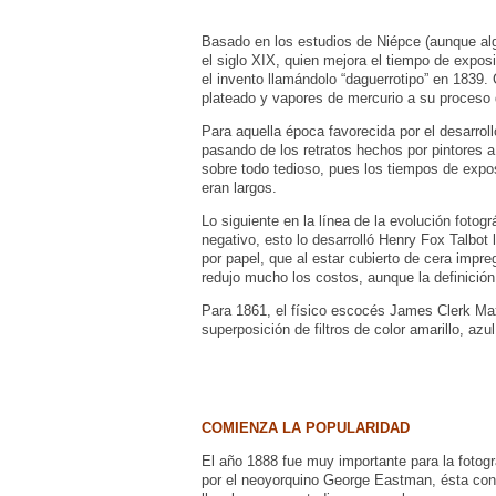
Basado en los estudios de Niépce (aunque algu
el siglo XIX, quien mejora el tiempo de exposi
el invento llamándolo “daguerrotipo” en 1839
plateado y vapores de mercurio a su proceso 
Para aquella época favorecida por el desarrol
pasando de los retratos hechos por pintores a
sobre todo tedioso, pues los tiempos de exp
eran largos.
Lo siguiente en la línea de la evolución fotogr
negativo, esto lo desarrolló Henry Fox Talbot
por papel, que al estar cubierto de cera impre
redujo mucho los costos, aunque la definición
Para 1861, el físico escocés James Clerk Maxw
superposición de filtros de color amarillo, azul
COMIENZA LA POPULARIDAD
El año 1888 fue muy importante para la fotog
por el neoyorquino George Eastman, ésta cont