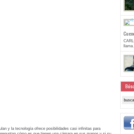
Cuen
CARL
llam
Bús
an y la tecnología ofrece posibilidades casi infinitas para
 preguntan cómo es que tienen una cámara en sus manos y si su