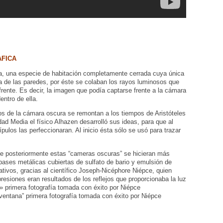
AFICA
ra, una especie de habitación completamente cerrada cuya única
na de las paredes, por éste se colaban los rayos luminosos que
enfrente. Es decir, la imagen que podía captarse frente a la cámara
entro de ella.
ios de la cámara oscura se remontan a los tiempos de Aristóteles
ad Media el físico Alhazen desarrolló sus ideas, para que al
ulos las perfeccionaran. Al inicio ésta sólo se usó para trazar
 que posteriormente estas “cameras oscuras” se hicieran más
bases metálicas cubiertas de sulfato de bario y emulsión de
ativos, gracias al científico Joseph-Nicéphore Niépce, quien
resiones eran resultados de los reflejos que proporcionaba la luz
» primera fotografía tomada con éxito por Niépce
ventana” primera fotografía tomada con éxito por Niépce