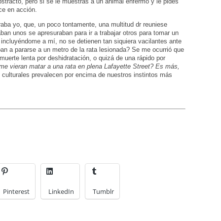
stracto, pero si se le muestras a un animal enfermo y le pides
ce en acción.
raba yo, que, un poco tontamente, una multitud dr reuniese
saban unos se apresuraban para ir a trabajar otros para tomar un
 incluyéndome a mí, no se detienen tan siquiera vacilantes ante
iban a pararse a un metro de la rata lesionada? Se me ocurrió que
 muerte lenta por deshidratación, o quizá de una rápido por
 me vieran matar a una rata en plena Lafayette Street? Es más,
culturales prevalecen por encima de nuestros instintos más
Pinterest
LinkedIn
Tumblr