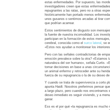
estas enfermedades. Por supuesto, las morde
investigadores creen que estas enfermedades 
repugnantes a las ratas, pero no a otras espe
históricamente han portado menos enfermedad
unos gusanos o sentimos arcadas al tirar co
que podrían acarrear.
Estos sentimientos de disgusto son mensajes 
la fuente de nuestra incomodidad. Los invest
participan en la formación de estos mensajes, 
cerebral, conocida como el
surco lateral
, se 
«Estos nos ayudan a monitorear los interiores
Pero con las señales contradictorias de emp
emoción prevalece sobre la otra? «Estamos tan
naturaleza del ser humano», señala Curtis. 
tomar decisiones en base a unas circunstanci
un animal enfermo y retroceder ante su herida 
fuerza de su repugnancia o la de su deseo de 
Y cuando se trata de supervivencia a corto p
apunta Haidt. Nosotros preferimos pensar qu
a largo plazo, pero cuando nos encontramos e
deseo inmediato es seguir viviendo, y a menu
ganar.
Ess es el por qué «la repugnancia es mucho 