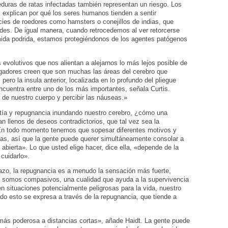
duras de ratas infectadas también representan un riesgo. Los
explican por qué los seres humanos tienden a sentir
cies de roedores como hamsters o conejillos de indias, que
es. De igual manera, cuando retrocedemos al ver retorcerse
mida podrida, estamos protegiéndonos de los agentes patógenos
evolutivos que nos alientan a alejarnos lo más lejos posible de
igadores creen que son muchas las áreas del cerebro que
pero la insula anterior, localizada en lo profundo del pliegue
encuentra entre uno de los más importantes, señala Curtis.
 de nuestro cuerpo y percibir las náuseas.»
atía y repugnancia inundando nuestro cerebro, ¿cómo una
 llenos de deseos contradictorios, que tal vez sea la
«En todo momento tenemos que sopesar diferentes motivos y
as, así que la gente puede querer simultáneamente consolar a
abierta». Lo que usted elige hacer, dice ella, «depende de la
cuidarlo».
lazo, la repugnancia es a menudo la sensación más fuerte,
e somos compasivos, una cualidad que ayuda a la supervivencia
n situaciones potencialmente peligrosas para la vida, nuestro
do esto se expresa a través de la repugnancia, que tiende a
más poderosa a distancias cortas», añade Haidt. La gente puede