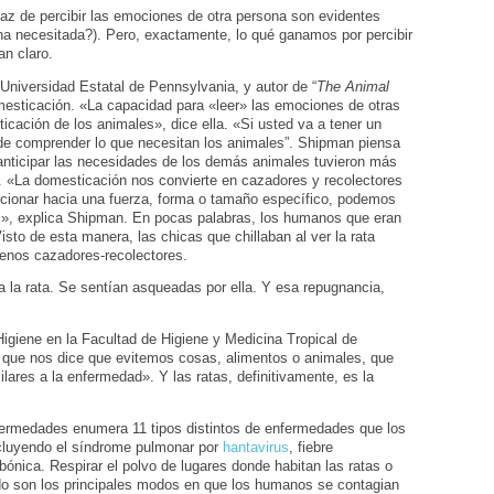
az de percibir las emociones de otra persona son evidentes
a necesitada?). Pero, exactamente, lo qué ganamos por percibir
an claro.
 Universidad Estatal de Pennsylvania, y autor de “
The Animal
omesticación. «La capacidad para «leer» las emociones de otras
icación de los animales», dice ella. «Si usted va a tener un
 de comprender lo que necesitan los animales”. Shipman piensa
anticipar las necesidades de los demás animales tuvieron más
n. «La domesticación nos convierte en cazadores y recolectores
cionar hacia una fuerza, forma o tamaño específico, podemos
s», explica Shipman. En pocas palabras, los humanos que eran
to de esta manera, las chicas que chillaban al ver la rata
uenos cazadores-recolectores.
ia la rata. Se sentían asqueadas por ella. Y esa repugnancia,
 Higiene en la Facultad de Higiene y Medicina Tropical de
a que nos dice que evitemos cosas, alimentos o animales, que
lares a la enfermedad». Y las ratas, definitivamente, es la
fermedades enumera 11 tipos distintos de enfermedades que los
ncluyendo el síndrome pulmonar por
hantavirus
, fiebre
ónica. Respirar el polvo de lugares donde habitan las ratas o
o son los principales modos en que los humanos se contagian