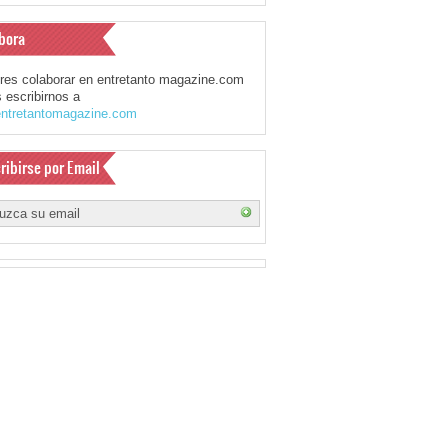
bora
eres colaborar en entretanto magazine.com
 escribirnos a
ntretantomagazine.com
ribirse por Email