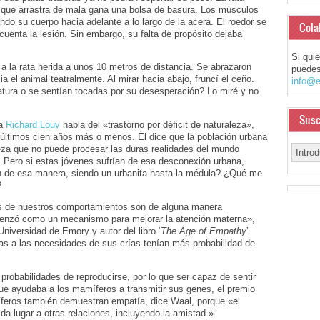
 que arrastra de mala gana una bolsa de basura. Los músculos
ndo su cuerpo hacia adelante a lo largo de la acera. El roedor se
Cola
uenta la lesión. Sin embargo, su falta de propósito dejaba
Si qui
a la rata herida a unos 10 metros de distancia. Se abrazaron
puedes
a el animal teatralmente. Al mirar hacia abajo, fruncí el ceño.
info@e
iatura o se sentían tocadas por su desesperación? Lo miré y no
Susc
ta
Richard Louv
habla del «trastorno por déficit de naturaleza»,
últimos cien años más o menos. Él dice que la población urbana
eza que no puede procesar las duras realidades del mundo
o. Pero si estas jóvenes sufrían de esa desconexión urbana,
n de esa manera, siendo un urbanita hasta la médula? ¿Qué me
?
os de nuestros comportamientos son de alguna manera
enzó como un mecanismo para mejorar la atención materna»,
Universidad de Emory y autor del libro ‘
The Age of Empathy
’.
s a las necesidades de sus crías tenían más probabilidad de
robabilidades de reproducirse, por lo que ser capaz de sentir
que ayudaba a los mamíferos a transmitir sus genes, el premio
íferos también demuestran empatía, dice Waal, porque «el
a lugar a otras relaciones, incluyendo la amistad.»