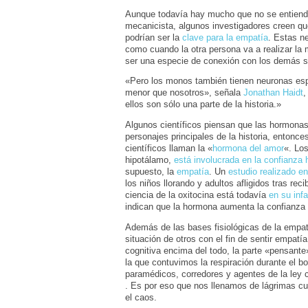
Aunque todavía hay mucho que no se entiende
mecanicista, algunos investigadores creen qu
podrían ser la
clave para la empatía
. Estas n
como cuando la otra persona va a realizar la 
ser una especie de conexión con los demás s
«Pero los monos también tienen neuronas es
menor que nosotros», señala
Jonathan Haidt
,
ellos son sólo una parte de la historia.»
Algunos científicos piensan que las hormonas 
personajes principales de la historia, entonc
científicos llaman la «
hormona del amor
«. Lo
hipotálamo,
está involucrada en la confianza
supuesto, la
empatía
. Un
estudio realizado e
los niños llorando y adultos afligidos tras re
ciencia de la oxitocina está todavía
en su inf
indican que la hormona aumenta la confianza 
Además de las bases fisiológicas de la empa
situación de otros con el fin de sentir empatí
cognitiva encima del todo, la parte «pensante
la que contuvimos la respiración durante el 
paramédicos, corredores y agentes de la ley 
. Es por eso que nos llenamos de lágrimas 
el caos.