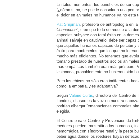
En tales momentos, los beneficios de ser cap
(¿cómo si no, se puede consolar a una person
el dolor en animales no humanos ya no está t
Pat Shipman
, profesora de antropología en la
Connection
”, cree que todo se reduce a la d
especies subyace con total éxito en la domest
animal salvaje en cautiverio, debe ser capaz
que aquellos humanos capaces de percibir y 
éxito para mantenerlos que los que no lo era
mucho más eficientes. No tenemos que evolu
tomarlo prestado de nuestros socios animale
más empáticos también eran más próspero. Vis
lesionada, probablemente no hubieran sido b
Pero las chicas no sólo eran indiferentes hac
como la empatía, ¿es adaptativa?
Según
Valerie Curtis
, directora del Centro de
Londres, el asco es la voz en nuestra cabez
podrían albergar “emanaciones corporales simi
elegida.
El Centro para el Control y Prevención de En
roedores pueden transmitir a los humanos, i
hemorrágica con síndrome renal y la peste bub
beber agua donde los roedores hayan defecad