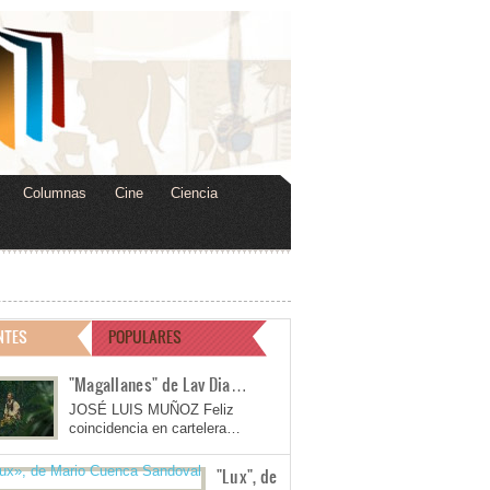
Columnas
Cine
Ciencia
NTES
POPULARES
"Magallanes" de Lav Dia…
JOSÉ LUIS MUÑOZ Feliz
coincidencia en cartelera…
"Lux", de