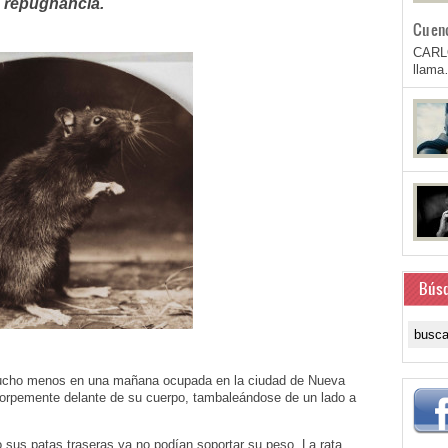
repugnancia.
Cuen
CARL
llam
Bús
 y mucho menos en una mañana ocupada en la ciudad de Nueva
 torpemente delante de su cuerpo, tambaleándose de un lado a
ero sus patas traseras ya no podían soportar su peso. La rata