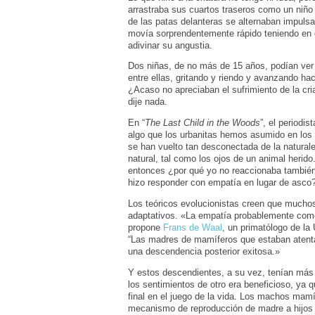
arrastraba sus cuartos traseros como un niño
de las patas delanteras se alternaban impulsa
movía sorprendentemente rápido teniendo en c
adivinar su angustia.
Dos niñas, de no más de 15 años, podían ver 
entre ellas, gritando y riendo y avanzando haci
¿Acaso no apreciaban el sufrimiento de la cr
dije nada.
En “
The Last Child in the Woods
”, el periodis
algo que los urbanitas hemos asumido en los 
se han vuelto tan desconectada de la natural
natural, tal como los ojos de un animal herid
entonces ¿por qué yo no reaccionaba tambié
hizo responder con empatía en lugar de asco
Los teóricos evolucionistas creen que much
adaptativos. «La empatía probablemente com
propone
Frans de Waal
, un primatólogo de la 
“Las madres de mamíferos que estaban atenta
una descendencia posterior exitosa.»
Y estos descendientes, a su vez, tenían más p
los sentimientos de otro era beneficioso, ya 
final en el juego de la vida. Los machos mam
mecanismo de reproducción de madre a hijos d