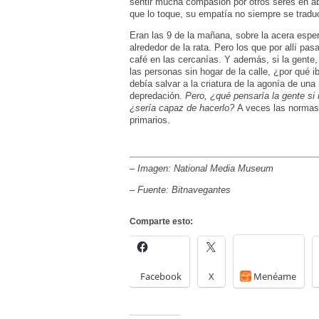
sentir mucha compasión por otros seres en ab
que lo toque, su empatía no siempre se tradu
Eran las 9 de la mañana, sobre la acera espe
alrededor de la rata. Pero los que por allí pa
café en las cercanías. Y además, si la gente,
las personas sin hogar de la calle, ¿por qué 
debía salvar a la criatura de la agonía de una
depredación.
Pero, ¿qué pensaría la gente si
¿sería capaz de hacerlo?
A veces las normas 
primarios.
–
Imagen: National Media Museum
–
Fuente: Bitnavegantes
Comparte esto:
Facebook
X
Menéame