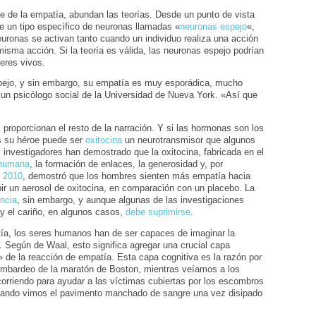
 de la empatía, abundan las teorías. Desde un punto de vista
e un tipo específico de neuronas llamadas «
neuronas espejo
«,
euronas se activan tanto cuando un individuo realiza una acción
misma acción. Si la teoría es válida, las neuronas espejo podrían
eres vivos.
pejo, y sin embargo, su empatía es muy esporádica, mucho
 un psicólogo social de la Universidad de Nueva York. «Así que
proporcionan el resto de la narración. Y si las hormonas son los
es su héroe puede ser
oxitocina
un neurotransmisor que algunos
s investigadores han demostrado que la oxitocina, fabricada en el
 humana
, la formación de enlaces, la generosidad y, por
n 2010
, demostró que los hombres sienten más empatía hacia
cibir un aerosol de oxitocina, en comparación con un placebo. La
ancia
, sin embargo, y aunque algunas de las investigaciones
y el cariño, en algunos casos,
debe suprimirse
.
tía, los seres humanos han de ser capaces de imaginar la
a. Según de Waal, esto significa agregar una crucial capa
» de la reacción de empatía. Esta capa cognitiva es la razón por
bombardeo de la maratón de Boston, mientras veíamos a los
corriendo para ayudar a las víctimas cubiertas por los escombros
cuando vimos el pavimento manchado de sangre una vez disipado