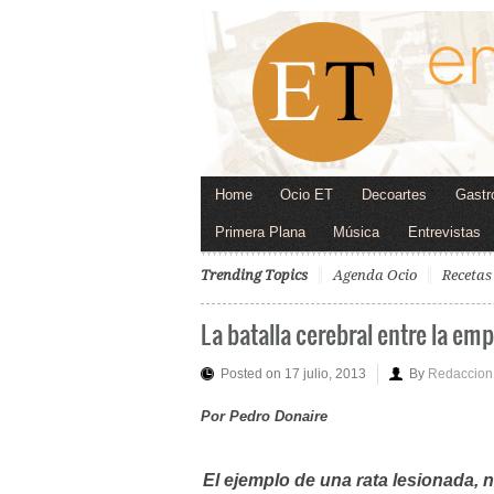
Home
Ocio ET
Decoartes
Gastr
Primera Plana
Música
Entrevistas
Trending Topics
Agenda Ocio
Recetas
La batalla cerebral entre la em
Posted on 17 julio, 2013
By
Redaccion
Por Pedro Donaire
El ejemplo de una rata lesionada, n