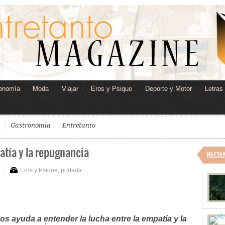
onomía
Moda
Viajar
Eros y Psique
Deporte y Motor
Letras
Gastronomía
Entretanto
patía y la repugnancia
RECIE
Eros y Psique
,
portada
os ayuda a entender la lucha entre la empatía y la