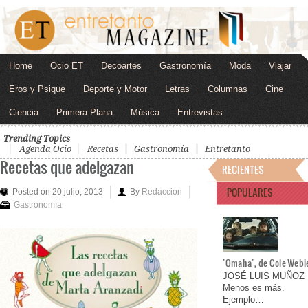
Home
Ocio ET
Decoartes
Gastronomía
Moda
Viajar
Eros y Psique
Deporte y Motor
Letras
Columnas
Cine
Ciencia
Primera Plana
Música
Entrevistas
Trending Topics
Agenda Ocio
Recetas
Gastronomía
Entretanto
Recetas que adelgazan
RECIENTES
POPULARES
Posted on 20 julio, 2013
By
Redaccion
Gastronomía
"Omaha", de Cole Webl
JOSÉ LUIS MUÑOZ
Menos es más.
Ejemplo…