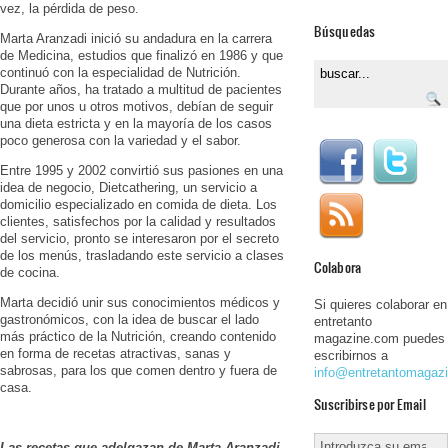
vez, la pérdida de peso.
Búsquedas
Marta Aranzadi inició su andadura en la carrera
de Medicina, estudios que finalizó en 1986 y que
continuó con la especialidad de Nutrición.
Durante años, ha tratado a multitud de pacientes
que por unos u otros motivos, debían de seguir
una dieta estricta y en la mayoría de los casos
poco generosa con la variedad y el sabor.
Entre 1995 y 2002 convirtió sus pasiones en una
idea de negocio, Dietcathering, un servicio a
domicilio especializado en comida de dieta. Los
clientes, satisfechos por la calidad y resultados
del servicio, pronto se interesaron por el secreto
de los menús, trasladando este servicio a clases
Colabora
de cocina.
Marta decidió unir sus conocimientos médicos y
Si quieres colaborar en
gastronómicos, con la idea de buscar el lado
entretanto
más práctico de la Nutrición, creando contenido
magazine.com puedes
en forma de recetas atractivas, sanas y
escribirnos a
sabrosas, para los que comen dentro y fuera de
info@entretantomagaz
casa.
Suscribirse por Email
Las recetas que adelgazan de Marta Aranzadi