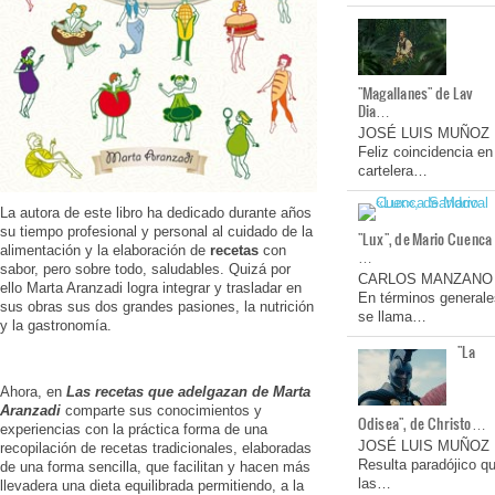
"Magallanes" de Lav
Dia…
JOSÉ LUIS MUÑOZ
Feliz coincidencia en
cartelera…
La autora de este libro ha dedicado durante años
su tiempo profesional y personal al cuidado de la
"Lux", de Mario Cuenca
alimentación y la elaboración de
recetas
con
…
sabor, pero sobre todo, saludables. Quizá por
CARLOS MANZANO
ello Marta Aranzadi logra integrar y trasladar en
En términos generale
sus obras sus dos grandes pasiones, la nutrición
se llama…
y la gastronomía.
"La
Ahora, en
Las recetas que adelgazan de Marta
Aranzadi
comparte sus conocimientos y
Odisea", de Christo…
experiencias con la práctica forma de una
JOSÉ LUIS MUÑOZ
recopilación de recetas tradicionales, elaboradas
Resulta paradójico q
de una forma sencilla, que facilitan y hacen más
las…
llevadera una dieta equilibrada permitiendo, a la