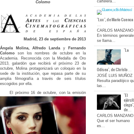
cartelera…
Colomo
"Lux", de Mario Cuenca
…
CARLOS MANZANO
En términos generale
Madrid, 23 de septiembre de 2013
se llama…
Ángela Molina, Alfredo Landa
y
Fernando
"La
Colomo
son los nombres de octubre en la
Academia. Reconocida con la Medalla de Oro
2013, galardón que recibirá el próximo 23 de
octubre, Molina protagonizará un coloquio en la
Odisea", de Christo…
sede de la institución, que repasa parte de su
JOSÉ LUIS MUÑOZ
amplia filmografía a través de seis títulos
Resulta paradójico q
escogidos por ella.
las…
El próximo 16 de octubre, con la emisión
"El
ejérci
ciego"
de…
CARLOS MANZANO
Que el ser humano
es…