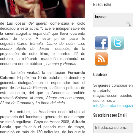
Búsquedas
de
Las cosas del querer,
comenzará el ciclo
dedicado a esta actriz “clave e indispensable de
la cinematografía española” que lleva cuarenta
años de oficio. A este primer pase le
seguirán
Carne trémula, Carne de neón, Ese
oscuro objeto de deseo
–después de la
proyección de este filme, el martes 22 de
octubre, la intérprete madrileña mantendrá un
encuentro con el público–­,
La caja y Piedras.
También visitará la institución
Fernando
Colabora
Colomo
. El próximo 10 de octubre, el director y
guionista dialogará con el espectador tras el
Si quieres colaborar en
pase de
La banda Picasso,
la última película de
entretanto
este cineasta, del que la Academia también
magazine.com puedes
revisará
Bajarse al moro, Alegre ma non troppo,
escribirnos a
Al sur de Granada
y
La línea del cielo.
info@entretantomagaz
En octubre, la Academia rinde tributo al
Suscribirse por Email
propietario del ‘landismo’, género del que siempre
se sintió orgulloso. Goya de Honor 2008,
Alfredo
Landa
, que falleció el pasado mes de mayo,
participó en más de 130 películas, de las que la