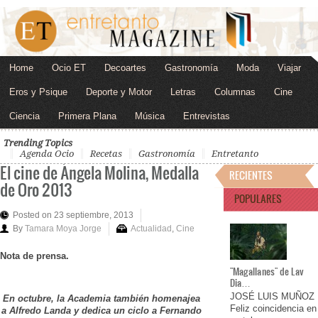
Home
Ocio ET
Decoartes
Gastronomía
Moda
Viajar
Eros y Psique
Deporte y Motor
Letras
Columnas
Cine
Ciencia
Primera Plana
Música
Entrevistas
Trending Topics
Agenda Ocio
Recetas
Gastronomía
Entretanto
El cine de Ángela Molina, Medalla
RECIENTES
de Oro 2013
POPULARES
Posted on 23 septiembre, 2013
By
Tamara Moya Jorge
Actualidad
,
Cine
Nota de prensa.
"Magallanes" de Lav
Dia…
JOSÉ LUIS MUÑOZ
En octubre, la Academia también homenajea
Feliz coincidencia en
a Alfredo Landa y dedica un ciclo a Fernando