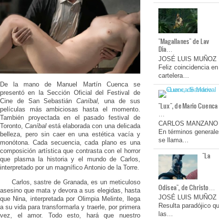
"Magallanes" de Lav
Dia…
JOSÉ LUIS MUÑOZ
Feliz coincidencia en
cartelera…
De la mano de Manuel Martín Cuenca se
presentó en la Sección Oficial del Festival de
Cine de San Sebastián
Caníbal,
una de sus
"Lux", de Mario Cuenca
películas más ambiciosas hasta el momento.
…
También proyectada en el pasado festival de
CARLOS MANZANO
Toronto,
Caníbal
está elaborada con una delicada
En términos generale
belleza, pero sin caer en una estética vacía y
se llama…
monótona. Cada secuencia, cada plano es una
composición artística que contrasta con el horror
"La
que plasma la historia y el mundo de Carlos,
interpretado por un magnífico Antonio de la Torre.
Carlos, sastre de Granada, es un meticuloso
Odisea", de Christo…
asesino que mata y devora a sus elegidas, hasta
JOSÉ LUIS MUÑOZ
que Nina, interpretada por Olimpia Melinte, llega
Resulta paradójico q
a su vida para transformarla y traerle, por primera
las…
vez, el amor. Todo esto, hará que nuestro