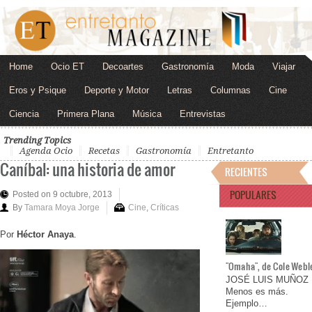
Home
Ocio ET
Decoartes
Gastronomía
Moda
Viajar
Eros y Psique
Deporte y Motor
Letras
Columnas
Cine
Ciencia
Primera Plana
Música
Entrevistas
Trending Topics
Agenda Ocio
Recetas
Gastronomía
Entretanto
Caníbal: una historia de amor
RECIENTES
POPULARES
Posted on 9 octubre, 2013
By
Tamara Moya Jorge
Cine
,
Críticas
Por
Héctor Anaya
.
"Omaha", de Cole Webl
JOSÉ LUIS MUÑOZ
Menos es más.
Ejemplo…