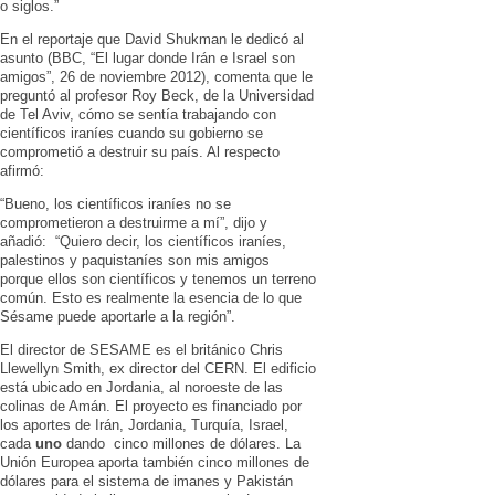
o siglos.”
En el reportaje que David Shukman le dedicó al
asunto (BBC, “El lugar donde Irán e Israel son
amigos”, 26 de noviembre 2012), comenta que le
preguntó al profesor Roy Beck, de la Universidad
de Tel Aviv, cómo se sentía trabajando con
científicos iraníes cuando su gobierno se
comprometió a destruir su país. Al respecto
afirmó:
“Bueno, los científicos iraníes no se
comprometieron a destruirme a mí”, dijo y
añadió: “Quiero decir, los científicos iraníes,
palestinos y paquistaníes son mis amigos
porque ellos son científicos y tenemos un terreno
común. Esto es realmente la esencia de lo que
Sésame puede aportarle a la región”.
El director de SESAME es el británico Chris
Llewellyn Smith, ex director del CERN. El edificio
está ubicado en Jordania, al noroeste de las
colinas de Amán. El proyecto es financiado por
los aportes de Irán, Jordania, Turquía, Israel,
cada
uno
dando cinco millones de dólares. La
Unión Europea aporta también cinco millones de
dólares para el sistema de imanes y Pakistán