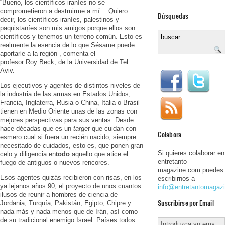
“Bueno, los científicos iraníes no se
comprometieron a destruirme a mí… Quiero
Búsquedas
decir, los científicos iraníes, palestinos y
paquistaníes son mis amigos porque ellos son
científicos y tenemos un terreno común. Esto es
realmente la esencia de lo que Sésame puede
aportarle a la región”, comenta el
profesor Roy Beck, de la Universidad de Tel
Aviv.
Los ejecutivos y agentes de distintos niveles de
la industria de las armas en Estados Unidos,
Francia, Inglaterra, Rusia o China, Italia o Brasil
tienen en Medio Oriente unas de las zonas con
mejores perspectivas para sus ventas. Desde
hace décadas que es un
target
que cuidan con
Colabora
esmero cual si fuera un recién nacido, siempre
necesitado de cuidados, esto es, que ponen gran
Si quieres colaborar en
celo y diligencia en
todo
aquello que atice el
entretanto
fuego de antiguos o nuevos rencores.
magazine.com puedes
Esos agentes quizás recibieron con risas, en los
escribirnos a
ya lejanos años 90, el proyecto de unos cuantos
info@entretantomagaz
ilusos de reunir a hombres de ciencia de
Suscribirse por Email
Jordania, Turquía, Pakistán, Egipto, Chipre y
nada más y nada menos que de Irán, así como
de su tradicional enemigo Israel. Países todos