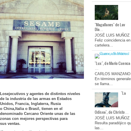
"Magallanes" de Lav
Dia…
JOSÉ LUIS MUÑOZ
Feliz coincidencia en
cartelera…
"Lux", de Mario Cuenca
…
CARLOS MANZANO
En términos generale
se llama…
"La
Los
ejecutivos
y agentes de distintos niveles
de la
industria
de las armas en Estados
Unidos, Francia, Inglaterra, Rusia
o
China
,
Italia
o
Brasil
, tienen en el
Odisea", de Christo…
denominado Cercano Oriente unas de las
JOSÉ LUIS MUÑOZ
zonas con mejores perspectivas para
Resulta paradójico q
sus
ventas
.
las…