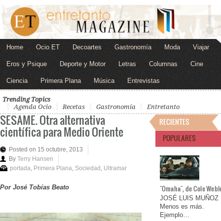
Home
Ocio ET
Decoartes
Gastronomía
Moda
Viajar
Eros y Psique
Deporte y Motor
Letras
Columnas
Cine
Ciencia
Primera Plana
Música
Entrevistas
Trending Topics
Agenda Ocio
Recetas
Gastronomía
Entretanto
SESAME. Otra alternativa
RECIENTES
científica para Medio Oriente
POPULARES
Posted on 15 octubre, 2013
By
Terry Hansen
portada
,
Primera Plana
,
Sociedad
,
Ultramar
Por José Tobías Beato
"Omaha", de Cole Webl
JOSÉ LUIS MUÑOZ
Menos es más.
Ejemplo…