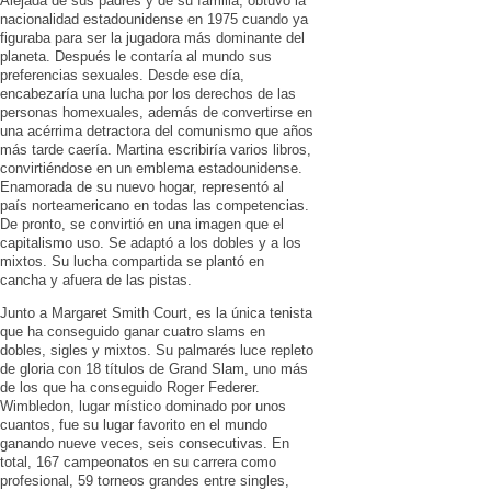
Alejada de sus padres y de su familia, obtuvo la
nacionalidad estadounidense en 1975 cuando ya
figuraba para ser la jugadora más dominante del
planeta. Después le contaría al mundo sus
preferencias sexuales. Desde ese día,
encabezaría una lucha por los derechos de las
personas homexuales, además de convertirse en
una acérrima detractora del comunismo que años
más tarde caería. Martina escribiría varios libros,
convirtiéndose en un emblema estadounidense.
Enamorada de su nuevo hogar, representó al
país norteamericano en todas las competencias.
De pronto, se convirtió en una imagen que el
capitalismo uso. Se adaptó a los dobles y a los
mixtos. Su lucha compartida se plantó en
cancha y afuera de las pistas.
Junto a Margaret Smith Court, es la única tenista
que ha conseguido ganar cuatro slams en
dobles, sigles y mixtos. Su palmarés luce repleto
de gloria con 18 títulos de Grand Slam, uno más
de los que ha conseguido Roger Federer.
Wimbledon, lugar místico dominado por unos
cuantos, fue su lugar favorito en el mundo
ganando nueve veces, seis consecutivas. En
total, 167 campeonatos en su carrera como
profesional, 59 torneos grandes entre singles,