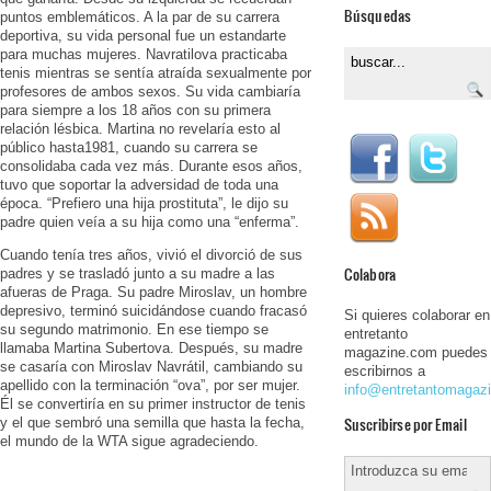
Búsquedas
puntos emblemáticos. A la par de su carrera
deportiva, su vida personal fue un estandarte
para muchas mujeres. Navratilova practicaba
tenis mientras se sentía atraída sexualmente por
profesores de ambos sexos. Su vida cambiaría
para siempre a los 18 años con su primera
relación lésbica. Martina no revelaría esto al
público hasta1981, cuando su carrera se
consolidaba cada vez más. Durante esos años,
tuvo que soportar la adversidad de toda una
época. “Prefiero una hija prostituta”, le dijo su
padre quien veía a su hija como una “enferma”.
Cuando tenía tres años, vivió el divorció de sus
Colabora
padres y se trasladó junto a su madre a las
afueras de Praga. Su padre Miroslav, un hombre
depresivo, terminó suicidándose cuando fracasó
Si quieres colaborar en
su segundo matrimonio. En ese tiempo se
entretanto
llamaba Martina Subertova. Después, su madre
magazine.com puedes
se casaría con Miroslav Navrátil, cambiando su
escribirnos a
apellido con la terminación “ova”, por ser mujer.
info@entretantomagaz
Él se convertiría en su primer instructor de tenis
Suscribirse por Email
y el que sembró una semilla que hasta la fecha,
el mundo de la WTA sigue agradeciendo.