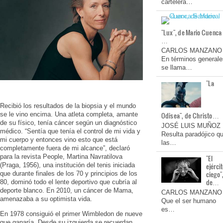
cartelera…
"Lux", de Mario Cuenca
…
CARLOS MANZANO
En términos generale
se llama…
"La
Recibió los resultados de la biopsia y el mundo
se le vino encima. Una atleta completa, amante
Odisea", de Christo…
de su físico, tenía cáncer según un diagnóstico
JOSÉ LUIS MUÑOZ
médico. “Sentía que tenía el control de mi vida y
Resulta paradójico q
mi cuerpo y entonces vino esto que está
las…
completamente fuera de mi alcance”, declaró
para la revista People, Martina Navratilova
"El
(Praga, 1956), una institución del tenis iniciada
ejérci
ciego"
que durante finales de los 70 y principios de los
de…
80, dominó todo el lente deportivo que cubría al
deporte blanco. En 2010, un cáncer de Mama,
CARLOS MANZANO
amenazaba a su optimista vida.
Que el ser humano
es…
En 1978 consiguió el primer Wimbledon de nueve
que ganaría. Desde su izquierda se recuerdan