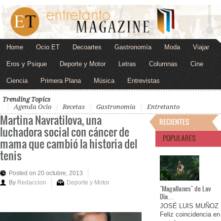
Home
Ocio ET
Decoartes
Gastronomía
Moda
Viajar
Eros y Psique
Deporte y Motor
Letras
Columnas
Cine
Ciencia
Primera Plana
Música
Entrevistas
Trending Topics
Agenda Ocio
Recetas
Gastronomía
Entretanto
Martina Navratilova, una
RECIENTES
luchadora social con cáncer de
POPULARES
mama que cambió la historia del
tenis
Posted on 20 octubre, 2013
By
Redaccion
Deporte y Motor
"Magallanes" de Lav
Dia…
JOSÉ LUIS MUÑOZ
Feliz coincidencia en