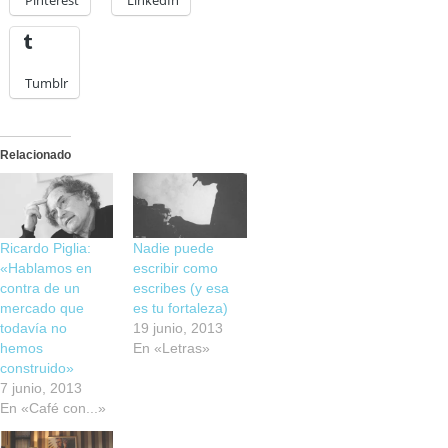
Pinterest
LinkedIn
Tumblr
Relacionado
Ricardo Piglia:
Nadie puede
«Hablamos en
escribir como
contra de un
escribes (y esa
mercado que
es tu fortaleza)
todavía no
19 junio, 2013
hemos
En «Letras»
construido»
7 junio, 2013
En «Café con...»