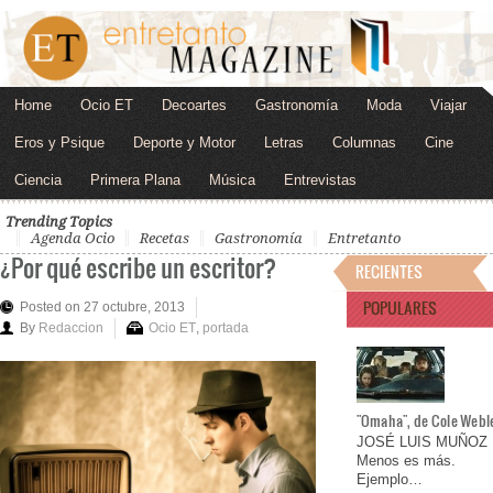
Home
Ocio ET
Decoartes
Gastronomía
Moda
Viajar
Eros y Psique
Deporte y Motor
Letras
Columnas
Cine
Ciencia
Primera Plana
Música
Entrevistas
Trending Topics
Agenda Ocio
Recetas
Gastronomía
Entretanto
¿Por qué escribe un escritor?
RECIENTES
POPULARES
Posted on 27 octubre, 2013
By
Redaccion
Ocio ET
,
portada
"Omaha", de Cole Webl
JOSÉ LUIS MUÑOZ
Menos es más.
Ejemplo…