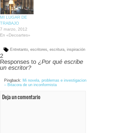
MI LUGAR DE
TRABAJO
7 marzo, 2012
En «Decoartes»
Entretanto
,
escritores
,
escritura
,
inspiración
2
Responses to
¿Por qué escribe
un escritor?
Pingback:
Mi novela, problemas e investigacion
– Bitacora de un inconformista
Deja un comentario