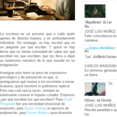
"Magallanes" de Lav
Dia…
JOSÉ LUIS MUÑOZ
La escritura es un proceso que a cada quién
Feliz coincidencia en
apresa de distinta manera, y es profundamente
cartelera…
individual. Sin embargo, no hay escritor que no
se pregunte por qué escribe. Y quizá no hay
lector que no sienta curiosidad de saber por qué
"Lux", de Mario Cuenca
escriben los que escriben, que los lleva a dejar
…
un testimonio narrativo de lo que sucede en su
imaginación.
CARLOS MANZANO
En términos generale
Averiguar esto tiene un poco de voyeurismo
se llama…
psicológico y de presunción en que, si
averiguamos qué mueve a los escritores a tomar
"La
la pluma, quizá nosotros lo podríamos replicar.
Pero sea cual sea la razón, siempre es
interesante conocer el impulso creador. Entonces
Odisea", de Christo…
¿por qué escriben los que escriben? Para
Scott
Fitzgerald
fue una necesidad emocional de
JOSÉ LUIS MUÑOZ
expresión, para
Susan Sontag
un ejercicio de
Resulta paradójico q
exploración, para
Foster Wallace
pura diversión.
las…