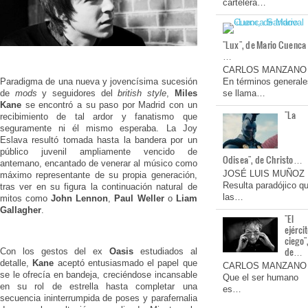
cartelera…
"Lux", de Mario Cuenca
…
CARLOS MANZANO
Paradigma de una nueva y jovencísima sucesión
En términos generale
de
mods
y seguidores del
british style
,
Miles
se llama…
Kane
se encontró a su paso por Madrid con un
"La
recibimiento de tal ardor y fanatismo que
seguramente ni él mismo esperaba. La Joy
Eslava resultó tomada hasta la bandera por un
público juvenil ampliamente vencido de
Odisea", de Christo…
antemano, encantado de venerar al músico como
JOSÉ LUIS MUÑOZ
máximo representante de su propia generación,
Resulta paradójico q
tras ver en su figura la continuación natural de
las…
mitos como
John Lennon
,
Paul Weller
o
Liam
Gallagher
.
"El
ejérci
ciego"
de…
Con los gestos del ex
Oasis
estudiados al
detalle,
Kane
aceptó entusiasmado el papel que
CARLOS MANZANO
se le ofrecía en bandeja, creciéndose incansable
Que el ser humano
en su rol de estrella hasta completar una
es…
secuencia ininterrumpida de poses y parafernalia