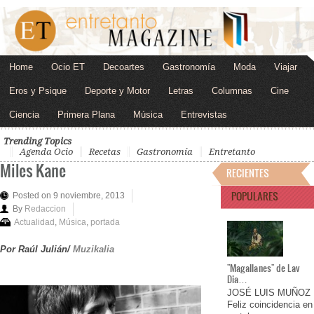
Home
Ocio ET
Decoartes
Gastronomía
Moda
Viajar
Eros y Psique
Deporte y Motor
Letras
Columnas
Cine
Ciencia
Primera Plana
Música
Entrevistas
Trending Topics
Agenda Ocio
Recetas
Gastronomía
Entretanto
Miles Kane
RECIENTES
POPULARES
Posted on 9 noviembre, 2013
By
Redaccion
Actualidad
,
Música
,
portada
Por
Raúl Julián/
Muzikalia
"Magallanes" de Lav
Dia…
JOSÉ LUIS MUÑOZ
Feliz coincidencia en