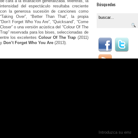
de cara a la exaltación generalizada. Mientras, la
Búsquedas
intensidad del espectáculo resultaba creciente
con la generosa sucesión de canciones como
“Taking Over”, “Better Than That”, la propia
“Don’t Forget Who You Are”, “Quicksand”, “Come
Closer” o una versión acústica del “Colour Of The
Trap” reservada para los bises, seleccionadas de
entre los excelentes
Colour Of The Trap
(2011)
y
Don’t Forget Who You Are
(2013).
Colabora
Si quieres colaborar en
entretanto
magazine.com puedes
escribirnos a
info@entretantomagaz
Suscribirse por Email