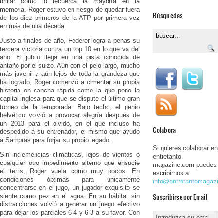
brillar como lo recuerda la mayoría en la
memoria. Roger estuvo en riesgo de quedar fuera
Búsquedas
de los diez primeros de la ATP por primera vez
en más de una década.
Justo a finales de año, Federer logra a penas su
tercera victoria contra un top 10 en lo que va del
año. El júbilo llega en una pista conocida de
antaño por el suizo. Aún con el pelo largo, mucho
más juvenil y aún lejos de toda la grandeza que
ha logrado, Roger comenzó a cimentar su propia
historia en cancha rápida como la que pone la
capital inglesa para que se dispute el último gran
torneo de la temporada. Bajo techo, el genio
helvético volvió a provocar alegría después de
un 2013 para el olvido, en el que incluso ha
Colabora
despedido a su entrenador, el mismo que ayudo
a Sampras para forjar su propio legado.
Si quieres colaborar en
Sin inclemencias climáticas, lejos de vientos o
entretanto
cualquier otro impedimento alterno que ensucie
magazine.com puedes
el tenis, Roger vuela como muy pocos. En
escribirnos a
condiciones óptimas para únicamente
info@entretantomagaz
concentrarse en el jugo, un jugador exquisito se
Suscribirse por Email
siente como pez en el agua. En su hábitat sin
distracciones volvió a generar un juego efectivo
para dejar los parciales 6-4 y 6-3 a su favor. Con