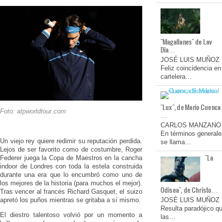
"Magallanes" de Lav
Dia…
JOSÉ LUIS MUÑOZ
Feliz coincidencia en
cartelera…
"Lux", de Mario Cuenca
Foto: atpworldtour.com
…
CARLOS MANZANO
En términos generale
Un viejo rey quiere redimir su reputación perdida.
se llama…
Lejos de ser favorito como de costumbre, Roger
"La
Federer juega la Copa de Maestros en la cancha
indoor de Londres con toda la estela construida
durante una era que lo encumbró como uno de
los mejores de la historia (para muchos el mejor).
Odisea", de Christo…
Tras vencer al francés Richard Gasquet, el suizo
apretó los puños mientras se gritaba a sí mismo.
JOSÉ LUIS MUÑOZ
Resulta paradójico q
El diestro talentoso volvió por un momento a
las…