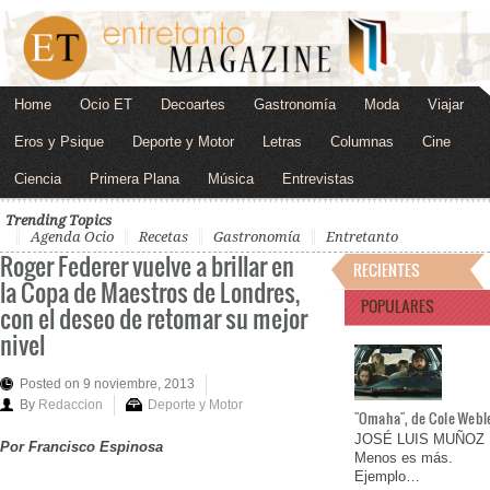
Home
Ocio ET
Decoartes
Gastronomía
Moda
Viajar
Eros y Psique
Deporte y Motor
Letras
Columnas
Cine
Ciencia
Primera Plana
Música
Entrevistas
Trending Topics
Agenda Ocio
Recetas
Gastronomía
Entretanto
Roger Federer vuelve a brillar en
RECIENTES
la Copa de Maestros de Londres,
POPULARES
con el deseo de retomar su mejor
nivel
Posted on 9 noviembre, 2013
By
Redaccion
Deporte y Motor
"Omaha", de Cole Webl
JOSÉ LUIS MUÑOZ
Por Francisco Espinosa
Menos es más.
Ejemplo…