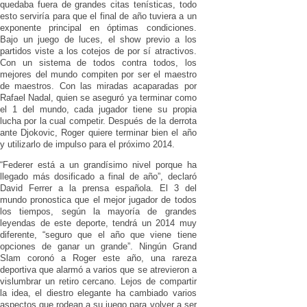
quedaba fuera de grandes citas tenísticas, todo
esto serviría para que el final de año tuviera a un
exponente principal en óptimas condiciones.
Bajo un juego de luces, el show previo a los
partidos viste a los cotejos de por sí atractivos.
Con un sistema de todos contra todos, los
mejores del mundo compiten por ser el maestro
de maestros. Con las miradas acaparadas por
Rafael Nadal, quien se aseguró ya terminar como
el 1 del mundo, cada jugador tiene su propia
lucha por la cual competir. Después de la derrota
ante Djokovic, Roger quiere terminar bien el año
y utilizarlo de impulso para el próximo 2014.
“Federer está a un grandísimo nivel porque ha
llegado más dosificado a final de año”, declaró
David Ferrer a la prensa española. El 3 del
mundo pronostica que el mejor jugador de todos
los tiempos, según la mayoría de grandes
leyendas de este deporte, tendrá un 2014 muy
diferente, “seguro que el año que viene tiene
opciones de ganar un grande”. Ningún Grand
Slam coronó a Roger este año, una rareza
deportiva que alarmó a varios que se atrevieron a
vislumbrar un retiro cercano. Lejos de compartir
la idea, el diestro elegante ha cambiado varios
aspectos que rodean a su juego para volver a ser