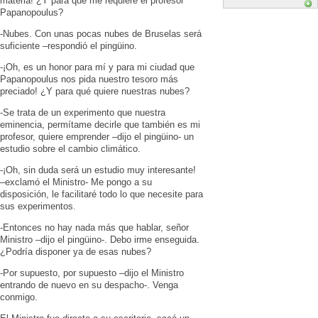
materia! ¿Y para qué me requiere el profesor
Papanopoulus?
-Nubes. Con unas pocas nubes de Bruselas será
suficiente –respondió el pingüino.
-¡Oh, es un honor para mí y para mi ciudad que
Papanopoulus nos pida nuestro tesoro más
preciado! ¿Y para qué quiere nuestras nubes?
-Se trata de un experimento que nuestra
eminencia, permítame decirle que también es mi
profesor, quiere emprender –dijo el pingüino- un
estudio sobre el cambio climático.
-¡Oh, sin duda será un estudio muy interesante!
–exclamó el Ministro- Me pongo a su
disposición, le facilitaré todo lo que necesite para
sus experimentos.
-Entonces no hay nada más que hablar, señor
Ministro –dijo el pingüino-. Debo irme enseguida.
¿Podría disponer ya de esas nubes?
-Por supuesto, por supuesto –dijo el Ministro
entrando de nuevo en su despacho-. Venga
conmigo.