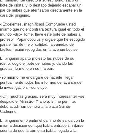
El Ministro fue directo a su escritorio, sacó un
bote de cristal y lo destapó dejando escapar un
par de nubes que aterrizaron directamente en la
cara del pingüino.
-¡Excelentes, magníficas! Compruebe usted
mismo que no encontrará textura igual en todo el
mundo –dijo- Tome, lleve este bote de nubes al
profesor Papanopoulus y dígale que he escogido
para él las de mejor calidad, la variedad de
Ixelles, recién recogidas en la avenue Louise.
El pingüino apartó molesto las nubes de su
rostro, cogió el bote de nubes y, dando las
gracias, lo metió en su maletín.
-Yo mismo me encargaré de hacerle llegar
puntualmente todos los informes del avance de
la investigación. –concluyó.
-¡Oh, muchas gracias, será muy interesante! –se
despidió el Ministro- Y ahora, si me permite,
debo acudir sin demora a la place Sainte-
Catherine.
El pingüino emprendió el camino de salida con la
misma decisión con que había entrado sin darse
cuenta de que la tormenta había llegado a la