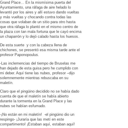
Grand Place… En la mismísima puerta del
Ayuntamiento, una ráfaga de aire helado lo
levantó por los aires y allí estuvo dando vueltas
y más vueltas y chocando contra todas las
cosas que volaban de un sitio para otro hasta
que otra ráfaga lo plantó en el mismo centro de
la plaza con tan mala fortuna que le cayó encima
un chaparrón y lo dejó calado hasta los huesos.
De esta suerte y con la cabeza llena de
chichones, se presentó esa misma tarde ante el
profesor Paponopoulus.
-Las inclemencias del tiempo de Bruselas me
han dejado de esta guisa pero he cumplido con
mi deber. Aquí tiene las nubes, profesor –dijo
solemnemente mientras rebuscaba en su
maletín.
Claro que el pingüino decidido no se había dado
cuenta de que el maletín se había abierto
durante la tormenta en la Grand Place y las
nubes se habían esfumado.
-¡No están en mi maletín! -el pingüino dio un
respingo- ¡Juraría que las metí en este
compartimento! ¡Estaban aquí, estaban aquí!