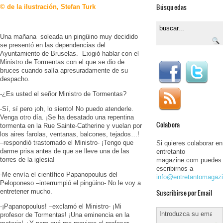
Búsquedas
© de la ilustración, Stefan Turk
Una mañana soleada un pingüino muy decidido
se presentó en las dependencias del
Ayuntamiento de Bruselas. Exigió hablar con el
Ministro de Tormentas con el que se dio de
bruces cuando salía apresuradamente de su
despacho.
-¿Es usted el señor Ministro de Tormentas?
-Sí, sí pero ¡oh, lo siento! No puedo atenderle.
Venga otro día. ¡Se ha desatado una repentina
Colabora
tormenta en la Rue Sainte-Catherine y vuelan por
los aires farolas, ventanas, balcones, tejados…!
–respondió trastornado el Ministro- ¡Tengo que
Si quieres colaborar en
darme prisa antes de que se lleve una de las
entretanto
torres de la iglesia!
magazine.com puedes
escribirnos a
-Me envía el científico Papanopoulus del
info@entretantomagaz
Peloponeso –interrumpió el pingüino- No le voy a
Suscribirse por Email
entretener mucho.
-¡Papanopoulus! –exclamó el Ministro- ¡Mi
profesor de Tormentas! ¡Una eminencia en la