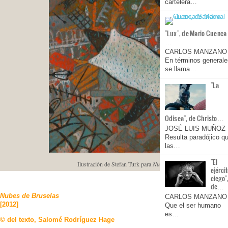
cartelera…
"Lux", de Mario Cuenca
…
CARLOS MANZANO
En términos generale
se llama…
"La
Odisea", de Christo…
JOSÉ LUIS MUÑOZ
Resulta paradójico q
las…
"El
Ilustración de Stefan Turk para
Nubes de Bruselas
, de Salomé
ejérci
ciego"
de…
Nubes de Bruselas
CARLOS MANZANO
[2012]
Que el ser humano
es…
© del texto, Salomé Rodríguez Hage