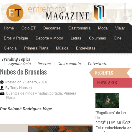
Home
Ocio ET
Decoartes
Gastronomía
Moda
Viajar
Eros y Psique
Deporte y Motor
Letras
Columnas
Cine
Ciencia
Primera Plana
Música
Entrevistas
Trending Topics
Agenda Ocio
Recetas
Gastronomía
Entretanto
Nubes de Bruselas
RECIENTES
POPULARES
Posted on 25 enero, 2014
By
Terry Hansen
Cuentos de niños y hadas
,
portada
,
Primera
Plana
Por Salomé Rodríguez Hage
"Magallanes" de Lav
Dia…
JOSÉ LUIS MUÑOZ
Feliz coincidencia en