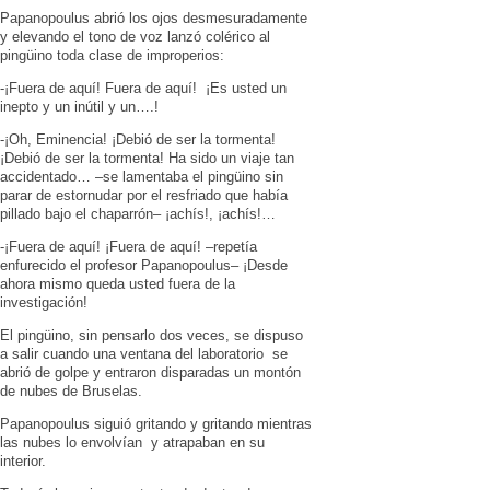
Papanopoulus abrió los ojos desmesuradamente
y elevando el tono de voz lanzó colérico al
pingüino toda clase de improperios:
-¡Fuera de aquí! Fuera de aquí! ¡Es usted un
inepto y un inútil y un….!
-¡Oh, Eminencia! ¡Debió de ser la tormenta!
¡Debió de ser la tormenta! Ha sido un viaje tan
accidentado… –se lamentaba el pingüino sin
parar de estornudar por el resfriado que había
pillado bajo el chaparrón– ¡achís!, ¡achís!…
-¡Fuera de aquí! ¡Fuera de aquí! –repetía
enfurecido el profesor Papanopoulus– ¡Desde
ahora mismo queda usted fuera de la
investigación!
El pingüino, sin pensarlo dos veces, se dispuso
a salir cuando una ventana del laboratorio se
abrió de golpe y entraron disparadas un montón
de nubes de Bruselas.
Papanopoulus siguió gritando y gritando mientras
las nubes lo envolvían y atrapaban en su
interior.