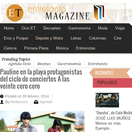
Home
Ocio ET
Decoartes
Gastronomía
Moda
Viajar
Eros y Psique
Deporte y Motor
Letras
Columnas
Cine
Ciencia
Primera Plana
Música
Entrevistas
Trending Topics
Agenda Ocio
Recetas
Gastronomía
Entretanto
Pauline en la playa protagonistas
RECIENTES
del ciclo de conciertos A las
POPULARES
veinte cero cero
Posted on 28 febrero, 2014
By
Redaccion
Agenda
"Omaha", de Cole Webl
JOSÉ LUIS MUÑOZ
Menos es más.
Ejemplo…