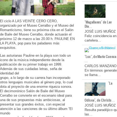
El ciclo A LAS VEINTE CERO CERO,
"Magallanes" de Lav
organizado por el Museo Cerralbo y el Museo del
Dia…
Romanticismo, tiene su próxima cita en el Salón
JOSÉ LUIS MUÑOZ
de Baile del Museo Cerralbo, donde actuarán el
Feliz coincidencia en
próximo 12 de marzo a las 20.00 h. PAULINE EN
cartelera…
LA PLAYA, pop para los paladares más
exquisitos.
Las asturianas Pauline en la playa son todo un
"Lux", de Mario Cuenca
icono de la música independiente desde la
…
publicación de su primer trabajo en 1999.
CARLOS MANZANO
Además de sus cuidadas letras, seña de
En términos generale
identidad del
se llama…
grupo, a lo largo de su carrera han incorporado
otros lenguajes musicales al género pop, lo cual
"La
dota al proyecto de una enorme riqueza sonora.
El decimonónico Salón de Baile del Museo
Cerralbo se convierte en el escenario ideal para
Odisea", de Christo…
una de sus propuestas más ambiciosas, al
presentar sus grandes éxitos, con especial
JOSÉ LUIS MUÑOZ
atención a las canciones de su último álbum “El
Resulta paradójico q
mundo
las…