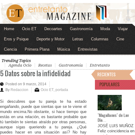
Home
Ocio ET
Decoartes
Gastronomía
Moda
Viajar
Eros y Psique
Deporte y Motor
Letras
Columnas
Cine
Ciencia
Primera Plana
Música
Entrevistas
Trending Topics
Agenda Ocio
Recetas
Gastronomía
Entretanto
5 Datos sobre la infidelidad
RECIENTES
POPULARES
Posted on 9 marzo, 2014
By
Redaccion
Ocio ET
,
portada
Si descubres que tu pareja te ha estado
engañando, puede que sientas que se te viene el
mundo encima.No obstante, si hace tiempo que
"Magallanes" de Lav
estás en una relación, es bastante probable que
Dia…
tú también te sientas atraído por otras personas,
JOSÉ LUIS MUÑOZ
aunque sigas queriendo a tu pareja. ¿Qué
Feliz coincidencia en
puedes hacer en una situación así? No hay