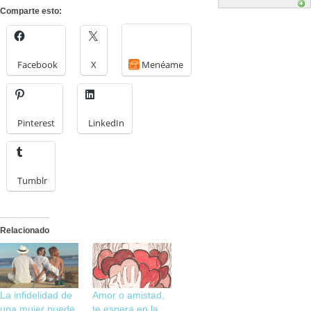
Comparte esto:
Facebook
X
Menéame
Pinterest
LinkedIn
Tumblr
Relacionado
La infidelidad de
Amor o amistad,
una mujer puede
te espera en la