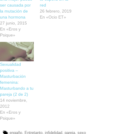
ser causada por
red
la mutación de
26 febrero, 2019
una hormona
En «Ocio ET»
27 junio, 2015
En «Eros y
Psique»
Sexualidad
positiva –
Masturbación
femenina:
Masturbando a tu
pareja (2 de 2)
14 noviembre,
2012
En «Eros y
Psique»
engaño
,
Entretanto
,
infidelidad
,
pareja
,
sexo