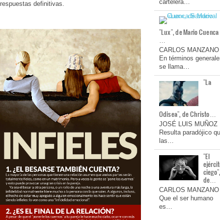
cartelera…
respuestas definitivas.
"Lux", de Mario Cuenca
…
CARLOS MANZANO
En términos generale
se llama…
"La
Odisea", de Christo…
JOSÉ LUIS MUÑOZ
Resulta paradójico q
las…
"El
ejérci
ciego"
de…
CARLOS MANZANO
Que el ser humano
es…