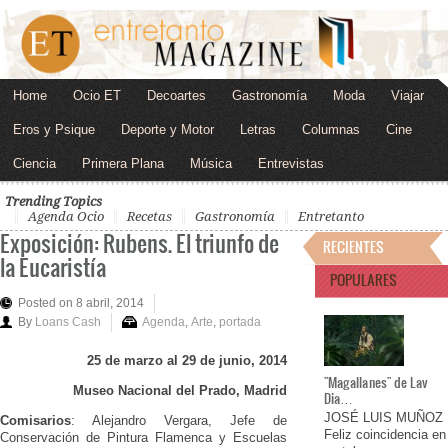
Home
Ocio ET
Decoartes
Gastronomía
Moda
Viajar
Eros y Psique
Deporte y Motor
Letras
Columnas
Cine
Ciencia
Primera Plana
Música
Entrevistas
Trending Topics
Agenda Ocio
Recetas
Gastronomía
Entretanto
Exposición: Rubens. El triunfo de
RECIENTES
la Eucaristía
POPULARES
Posted on 8 abril, 2014
By
Loans Cash
Agenda
,
Arte
,
portada
25 de marzo al 29 de junio, 2014
"Magallanes" de Lav
Museo Nacional del Prado, Madrid
Dia…
JOSÉ LUIS MUÑOZ
Comisarios
: Alejandro Vergara, Jefe de
Feliz coincidencia en
Conservación de Pintura Flamenca y Escuelas