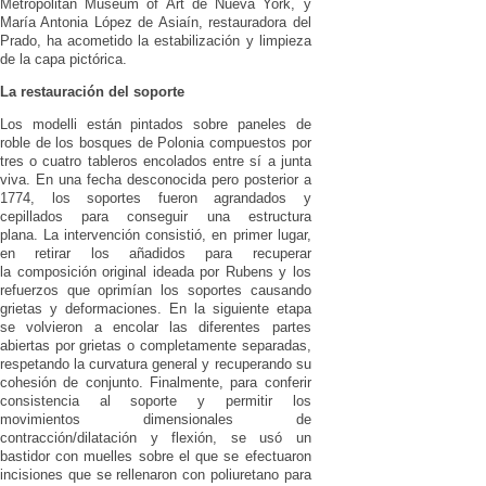
Metropolitan Museum of Art de Nueva York, y
María Antonia López de Asiaín, restauradora del
Prado, ha acometido la estabilización y limpieza
de la capa pictórica.
La restauración del soporte
Los modelli están pintados sobre paneles de
roble de los bosques de Polonia compuestos por
tres o cuatro tableros encolados entre sí a junta
viva. En una fecha desconocida pero posterior a
1774, los soportes fueron agrandados y
cepillados para conseguir una estructura
plana. La intervención consistió, en primer lugar,
en retirar los añadidos para recuperar
la composición original ideada por Rubens y los
refuerzos que oprimían los soportes causando
grietas y deformaciones. En la siguiente etapa
se volvieron a encolar las diferentes partes
abiertas por grietas o completamente separadas,
respetando la curvatura general y recuperando su
cohesión de conjunto. Finalmente, para conferir
consistencia al soporte y permitir los
movimientos dimensionales de
contracción/dilatación y flexión, se usó un
bastidor con muelles sobre el que se efectuaron
incisiones que se rellenaron con poliuretano para