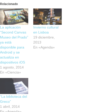
Relacionado
La aplicación
Invierno cultural
“Second Canvas
en Lisboa
Museo del Prado”
19 diciembre,
ya está
2013
disponible para
En «Agenda»
Android y se
actualiza en
dispositivos iOS
1 agosto, 2014
En «Ciencia»
“La biblioteca del
Greco”
1 abril, 2014
En «Agenda»