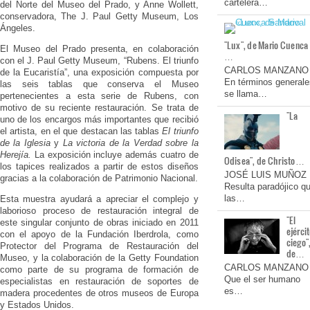
cartelera…
del Norte del Museo del Prado, y Anne Wollett,
conservadora, The J. Paul Getty Museum, Los
Ángeles.
"Lux", de Mario Cuenca
El Museo del Prado presenta, en colaboración
…
con el J. Paul Getty Museum, “Rubens. El triunfo
CARLOS MANZANO
de la Eucaristía”, una exposición compuesta por
En términos generale
las seis tablas que conserva el Museo
se llama…
pertenecientes a esta serie de Rubens, con
motivo de su reciente restauración. Se trata de
"La
uno de los encargos más importantes que recibió
el artista, en el que destacan las tablas
El triunfo
de la Iglesia
y
La
victoria de la Verdad sobre la
Herejía.
La exposición incluye además cuatro de
Odisea", de Christo…
los tapices realizados a partir de estos diseños
JOSÉ LUIS MUÑOZ
gracias a la colaboración de Patrimonio Nacional.
Resulta paradójico q
las…
Esta muestra ayudará a apreciar el complejo y
laborioso proceso de restauración integral de
"El
este singular conjunto de obras iniciado en 2011
ejérci
con el apoyo de la Fundación Iberdrola, como
ciego"
Protector del Programa de Restauración del
de…
Museo, y la colaboración de la Getty Foundation
CARLOS MANZANO
como parte de su programa de formación de
Que el ser humano
especialistas en restauración de soportes de
es…
madera procedentes de otros museos de Europa
y Estados Unidos.