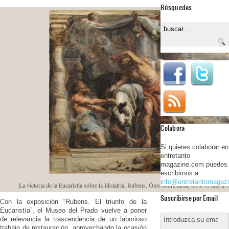
Búsquedas
Colabora
Si quieres colaborar en
entretanto
magazine.com puedes
escribirnos a
info@entretantomagaz
La victoria de la Eucaristía sobre la Idolatría, Rubens. Óleo sobre tabla, 65 x 91 cm, 
Suscribirse por Email
Con la exposición “Rubens. El triunfo de la
Eucaristía”, el Museo del Prado vuelve a poner
de relevancia la trascendencia de un laborioso
trabajo de restauración, aprovechando la ocasión