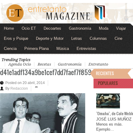
Home
Ocio ET
Decoartes
Gastronomía
Moda
Viajar
Eros y Psique
Deporte y Motor
Letras
Columnas
Cine
Ciencia
Primera Plana
Música
Entrevistas
Trending Topics
Agenda Ocio
Recetas
Gastronomía
Entretanto
d41e1adf134a9be1cef7dd7faef7f859
RECIENTES
POPULARES
Posted on 20 abril, 2014
By
Redaccion
"Omaha", de Cole Webl
JOSÉ LUIS MUÑOZ
Menos es más.
Ejemplo…