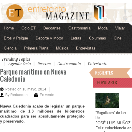
Home
Ocio ET
Decoartes
Gastronomía
Moda
Viajar
Eros y Psique
Deporte y Motor
Letras
Columnas
Cine
Ciencia
Primera Plana
Música
Entrevistas
Trending Topics
Agenda Ocio
Recetas
Gastronomía
Entretanto
Parque marítimo en Nueva
RECIENTES
Caledonia
POPULARES
Posted on 18 mayo, 2014
By
Redaccion
En verde
Nueva Caledonia acaba de legislar un parque
marítimo de 1.3 millónes de kilómetros
"Magallanes" de Lav
cuadrados para ser absolutamente protegido
Dia…
y preservado.
JOSÉ LUIS MUÑOZ
Feliz coincidencia en