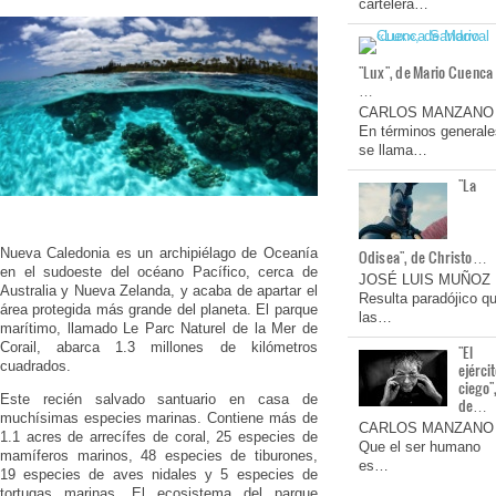
cartelera…
"Lux", de Mario Cuenca
…
CARLOS MANZANO
En términos generale
se llama…
"La
Nueva Caledonia es un archipiélago de Oceanía
Odisea", de Christo…
en el sudoeste del océano Pacífico, cerca de
JOSÉ LUIS MUÑOZ
Australia y Nueva Zelanda, y acaba de apartar el
Resulta paradójico q
área protegida más grande del planeta. El parque
las…
marítimo, llamado Le Parc Naturel de la Mer de
Corail, abarca 1.3 millones de kilómetros
"El
cuadrados.
ejérci
ciego"
Este recién salvado santuario en casa de
de…
muchísimas especies marinas. Contiene más de
CARLOS MANZANO
1.1 acres de arrecífes de coral, 25 especies de
Que el ser humano
mamíferos marinos, 48 especies de tiburones,
es…
19 especies de aves nidales y 5 especies de
tortugas marinas. El ecosistema del parque