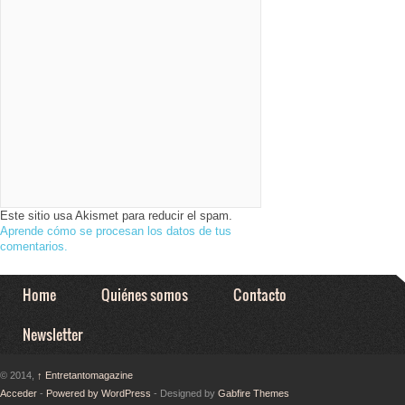
Este sitio usa Akismet para reducir el spam.
Aprende cómo se procesan los datos de tus
comentarios.
Home
Quiénes somos
Contacto
Newsletter
© 2014,
↑
Entretantomagazine
Acceder
-
Powered by WordPress
- Designed by
Gabfire Themes