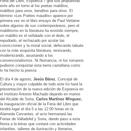
Feria del Libro, Expoesía 7 gira sus propuestas
este año en torno al los poetas malditos,
malditos para unos, benditos para otros. El
término «Les Poètes maudits» aparece por
primera vez en el libro ensayo de Paul Verlaine
sobre algunos de sus contemporáneos, pero el
malditismo en la literatura ha existido siempre,
un maldito es el señalado con el dedo, el
repudiado, el rechazado por azotar las
convicciones y la moral social, defecando tabués
con la más exquisita literatura, renovando,
modernizando, asustando a los
convencionalismos. Ni Numancia, ni los romanos
pudieron conquistar esta tierra castellana como
lo ha hecho la poesía.
El día 4 de agosto,
Jesús Bárez
, Concejal de
Cultura y mayor culpable de todo este lío hará la
presentación de la nueva edición de Expoesía en
el Instituto Antonio Machado dejando en manos
del Alcalde de Soria,
Carlos Martínez Mínguez,
la inauguración oficial de la Feria del Libro que
tendrá lugar el día 5 a las 12:00 horas en la
Alameda Cervantes, el acto hermanará las
Ferias de Valladolid y Soria, dando paso a esta
fiesta a la letras que contará con actividades
infantiles, talleres de ilustración y literarios,