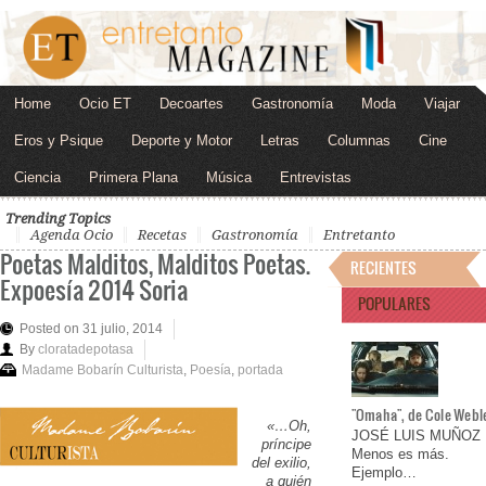
Home
Ocio ET
Decoartes
Gastronomía
Moda
Viajar
Eros y Psique
Deporte y Motor
Letras
Columnas
Cine
Ciencia
Primera Plana
Música
Entrevistas
Trending Topics
Agenda Ocio
Recetas
Gastronomía
Entretanto
Poetas Malditos, Malditos Poetas.
RECIENTES
Expoesía 2014 Soria
POPULARES
Posted on 31 julio, 2014
By
cloratadepotasa
Madame Bobarín Culturista
,
Poesía
,
portada
"Omaha", de Cole Webl
«…Oh,
JOSÉ LUIS MUÑOZ
príncipe
Menos es más.
del exilio,
Ejemplo…
a quién