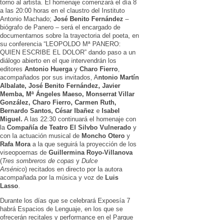
torno al artista. El homenaje comenzará el día 8
a las 20:00 horas en el claustro del Instituto
Antonio Machado;
José Benito Fernández
–
biógrafo de Panero – será el encargado de
documentarnos sobre la trayectoria del poeta, en
su conferencia “LEOPOLDO Mª PANERO:
QUIEN ESCRIBE EL DOLOR” dando paso a un
diálogo abierto en el que intervendrán los
editores
Antonio Huerga
y
Charo Fierro
,
acompañados por sus invitados, A
ntonio Martín
Albalate, José Benito Fernández, Javier
Memba, Mª Ángeles Maeso, Monserrat Villar
González, Charo Fierro, Carmen Ruth,
Bernardo Santos, César Ibañez
e
Isabel
Miguel.
A las 22:30 continuará el homenaje con
la
Compañía de Teatro El Silvbo Vulnerado
y
con la actuación musical de
Moncho Otero
y
Rafa Mora
a la que seguirá la proyección de los
viseopoemas de
Guillermina Royo-Villanova
(
Tres sombreros de copas
y
Dulce
Arsénico
) recitados en directo por la autora
acompañada por la música y voz de
Luis
Lasso
.
Durante los días que se celebrará Expoesía 7
habrá Espacios de Lenguaje, en los que se
ofrecerán recitales y performance en el Parque