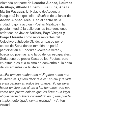
Alameda por parte de
Leandro Alonso, Lourdes
de Abajo, Alberto Cubero, Luis Luna, Ana B.
Martín Vázquez
. El Palacio de Audencia
inaugurará la exposición «Sueños de la luna» de
Adolfo Alonso Ares
. Y en el centro de la
ciudad, bajo la acción «Poetas Malditos» la
poesía invadirá la calle con las intervenciones
artísticas de
Javier Arribas, Paye Vargas y
Diego Llorente
como representantes del
Colectivo LatidosdelOlvido, un paseo por el
centro de Soria donde también se podrá
participar en el Concurso «Verso a verso»,
buscando poemas a lo largo de los escaparates.
Soria tiene su propia Casa de los Poetas, pero
en estos días ella misma se convertirá el la casa
de los amantes de la literatura.
«…Es preciso acabar con el Espíritu como con
la literatura. Quiero decir que el Espíritu y la vida
se encuentran en todos los grados.
Yo quisiera
hacer un libro que altere a los hombres, que sea
como una puerta abierta que los lleve a un lugar
al que nadie hubiera consentido en ir, una puerta
simplemente ligada con la realidad…»
Antonin
Artaud.