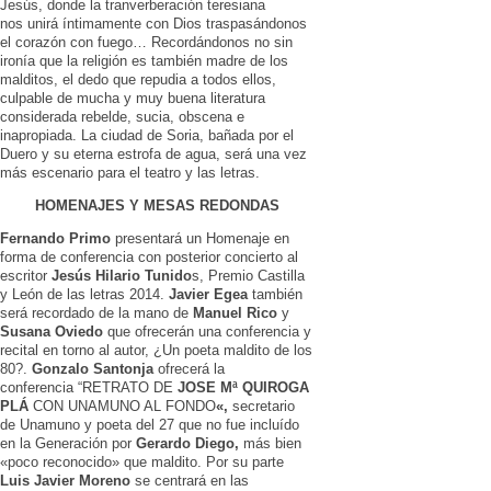
Jesús, donde la tranverberación teresiana
nos unirá íntimamente con Dios traspasándonos
el corazón con fuego… Recordándonos no sin
ironía que la religión es también madre de los
malditos, el dedo que repudia a todos ellos,
culpable de mucha y muy buena literatura
considerada rebelde, sucia, obscena e
inapropiada. La ciudad de Soria, bañada por el
Duero y su eterna estrofa de agua, será una vez
más escenario para el teatro y las letras.
HOMENAJES Y MESAS REDONDAS
Fernando Primo
presentará un Homenaje en
forma de conferencia con posterior concierto al
escritor
Jesús Hilario Tunido
s, Premio Castilla
y León de las letras 2014.
Javier Egea
también
será recordado de la mano de
Manuel Rico
y
Susana Oviedo
que ofrecerán una conferencia y
recital en torno al autor, ¿Un poeta maldito de los
80?.
Gonzalo Santonja
ofrecerá la
conferencia “RETRATO DE
JOSE Mª QUIROGA
PLÁ
CON UNAMUNO AL FONDO
«,
secretario
de Unamuno y poeta del 27 que no fue incluído
en la Generación por
Gerardo Diego,
más bien
«poco reconocido» que maldito. Por su parte
Luis Javier Moreno
se centrará en las