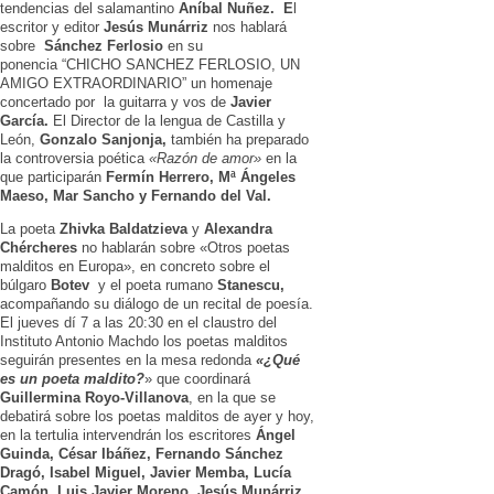
tendencias del salamantino
Aníbal Nuñez. E
l
escritor y editor
Jesús Munárriz
nos hablará
sobre
Sánchez Ferlosio
en su
ponencia “CHICHO SANCHEZ FERLOSIO, UN
AMIGO EXTRAORDINARIO” un homenaje
concertado por la guitarra y vos de
Javier
García.
El Director de la lengua de Castilla y
León,
Gonzalo Sanjonja,
también ha preparado
la controversia poética
«Razón de amor»
en la
que participarán
Fermín Herrero, Mª Ángeles
Maeso, Mar Sancho y Fernando del Val.
La poeta
Zhivka Baldatzieva
y
Alexandra
Chércheres
no hablarán sobre «Otros poetas
malditos en Europa», en concreto sobre el
búlgaro
Botev
y el poeta rumano
Stanescu,
acompañando su diálogo de un recital de poesía.
El jueves dí 7 a las 20:30 en el claustro del
Instituto Antonio Machdo los poetas malditos
seguirán presentes en la mesa redonda
«¿Qué
es un poeta maldito?
» que coordinará
Guillermina Royo-Villanova
, en la que se
debatirá sobre los poetas malditos de ayer y hoy,
en la tertulia intervendrán los escritores
Ángel
Guinda, César Ibáñez, Fernando Sánchez
Dragó, Isabel Miguel, Javier Memba, Lucía
Camón, Luis Javier Moreno, Jesús Munárriz,