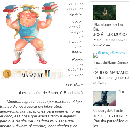
se le ha
hecho un
agravio,
y que,
"Magallanes" de Lav
vencido,
Dia…
siempre
JOSÉ LUIS MUÑOZ
te
Feliz coincidencia en
levantas
cartelera…
más
fuerte,
¡Satán
"Lux", de Mario Cuenca
ten
…
piedad de
CARLOS MANZANO
mi larga
En términos generale
se llama…
miseria!…»
"La
(Las Letanías de Satán, C.Baudelaire)
Mientras algunos luchan por mantener el tipo
tras su dichosa operación bikini otros
Odisea", de Christo…
aprovechan las vacaciones para poner en forma
JOSÉ LUIS MUÑOZ
el coco, esa cosa que asusta tanto a algunos
Resulta paradójico q
pero que resulta ser una fruta muy sana que
las…
hidrata y divierte al cerebro; leer culturiza y da