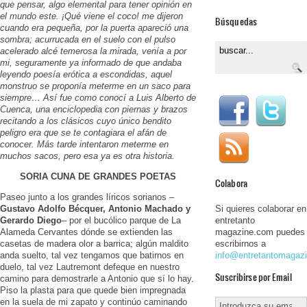
que pensar, algo elemental para tener opinión en
el mundo este. ¡Qué viene el coco! me dijeron
Búsquedas
cuando era pequeña, por la puerta apareció una
sombra; acurrucada en el suelo con el pulso
acelerado alcé temerosa la mirada, venía a por
mi, seguramente ya informado de que andaba
leyendo poesía erótica a escondidas, aquel
monstruo se proponía meterme en un saco para
siempre… Así fue como conocí a Luis Alberto de
Cuenca, una enciclopedia con piernas y brazos
recitando a los clásicos cuyo único bendito
peligro era que se te contagiara el afán de
conocer. Más tarde intentaron meterme en
muchos sacos, pero esa ya es otra historia.
SORIA CUNA DE GRANDES POETAS
Colabora
Paseo junto a los grandes líricos sorianos –
Si quieres colaborar en
Gustavo Adolfo Bécquer, Antonio Machado y
entretanto
Gerardo Diego
– por el bucólico parque de La
magazine.com puedes
Alameda Cervantes dónde se extienden las
escribirnos a
casetas de madera olor a barrica; algún maldito
info@entretantomagaz
anda suelto, tal vez tengamos que batirnos en
duelo, tal vez Lautremont defeque en nuestro
Suscribirse por Email
camino para demostrarle a Antonio que sí lo hay.
Piso la plasta para que quede bien impregnada
en la suela de mi zapato y continúo caminando