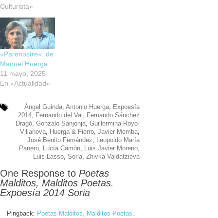
Culturista»
«Parenostre», de
Manuel Huerga
11 mayo, 2025
En «Actualidad»
Ángel Guinda
,
Antonio Huerga
,
Expoesía
2014
,
Fernando del Val
,
Fernando Sánchez
Dragó
,
Gonzalo Sanjonja
,
Guillermina Royo-
Villanova
,
Huerga & Fierro
,
Javier Memba
,
José Benito Fernández
,
Leopoldo María
Panero
,
Lucía Camón
,
Luis Javier Moreno
,
Luis Lasso
,
Soria
,
Zhivka Valdatzieva
One Response to
Poetas
Malditos, Malditos Poetas.
Expoesía 2014 Soria
Pingback:
Poetas Malditos, Malditos Poetas.