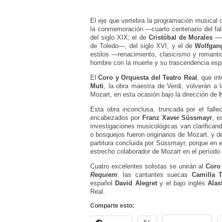
El eje que vertebra la programación musical 
la conmemoración —cuarto centenario del fa
del siglo XIX; el de
Cristóbal de Morales
—c
de Toledo—, del siglo XVI; y el de
Wolfgan
estilos —renacimiento, clasicismo y romanti
hombre con la muerte y su trascendencia espir
El
Coro y Orquesta del Teatro Real
, que in
Muti
, la obra maestra de Verdi, volverán a 
Mozart, en esta ocasión bajo la dirección de
Esta obra inconclusa, truncada por el fall
encabezados por
Franz Xaver Süssmayr
, e
investigaciones musicológicas van clarifican
o bosquejos fueron originarios de Mozart, y de
partitura concluida por Süssmayr, porque en e
estrecho colaborador de Mozart en el período 
Cuatro excelentes solistas se unirán al
Coro 
Requiem
: las cantantes suecas
Camilla T
español
David Alegret
y el bajo inglés
Alas
Real.
Comparte esto: