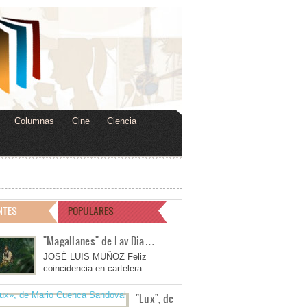
Columnas
Cine
Ciencia
NTES
POPULARES
"Magallanes" de Lav Dia…
JOSÉ LUIS MUÑOZ Feliz
coincidencia en cartelera…
"Lux", de