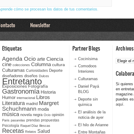
Aprende cómo se procesan los datos de tus comentarios.
ontacto
Newsletter
Etiquetas
Partner Blogs
Archivos
Agenda Ocio
Ciencia
Archivos
arte
Cocinísima
cine
Columna
cultura
colecciones
Comodoos
Culturamas
Curiosidades
Deporte
Interiores
Colabor
diseñadores
diseños
Dulces
Entretanto
Culturamas
Si quieres
Fotografía
Exposiciones
Daniel Payá
en entreta
Gastronomía
Historia
BLOG
magazine
Libros
Humor
internacional
Deporte sin
puedes esc
Literatura
Margret
madrid
aquí.
química
Schuchmann
moda
El análisis de la
música
novela negra
opinión
Ocio
noticia de ayer
prendas
propuestas
Paris
pasarelas
El hilo de Arianne
Psicología
Raquel Díaz Illescas
Recetas
Salud
Relatos
Entre Montañas