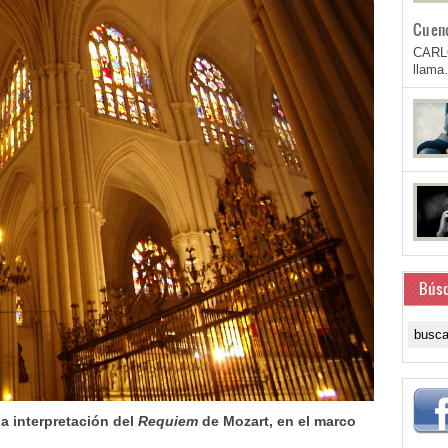
Cuen
CARL
llam
Bús
la interpretación del
Requiem
de Mozart, en el marco