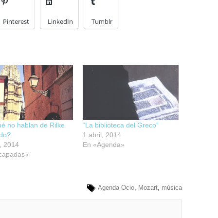
Pinterest
LinkedIn
Tumblr
é no hablan de Rilke
“La biblioteca del Greco”
edo?
1 abril, 2014
, 2014
En «Agenda»
capadas»
Agenda Ocio
,
Mozart
,
música