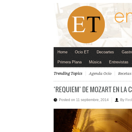
Home
Ocio ET
Decoartes
Gastr
Primera Plana
Música
Entrevistas
Trending Topics
Agenda Ocio
Recetas
‘REQUIEM’ DE MOZART EN LA 
Posted on 11 septiembre, 2014
By
Red