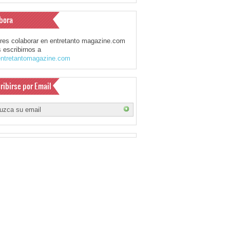
bora
eres colaborar en entretanto magazine.com
 escribirnos a
ntretantomagazine.com
ribirse por Email