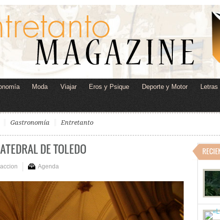
onomía
Moda
Viajar
Eros y Psique
Deporte y Motor
Letras
Gastronomía
Entretanto
CATEDRAL DE TOLEDO
RECIE
accion
Agenda