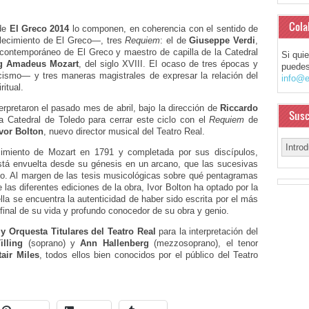
Cola
de
El Greco 2014
lo componen, en coherencia con el sentido de
llecimiento de El Greco—, tres
Requiem
: el de
Giuseppe Verdi
,
ontemporáneo de El Greco y maestro de capilla de la Catedral
Si qui
g Amadeus Mozart
, del siglo XVIII. El ocaso de tres épocas y
puedes
cismo— y tres maneras magistrales de expresar la relación del
info@e
itual.
terpretaron el pasado mes de abril, bajo la dirección de
Riccardo
Susc
la Catedral de Toledo para cerrar este ciclo con el
Requiem
de
Ivor Bolton
, nuevo director musical del Teatro Real.
ecimiento de Mozart en 1791 y completada por sus discípulos,
stá envuelta desde su génesis en un arcano, que las sucesivas
do. Al margen de las tesis musicológicas sobre qué pentagramas
 las diferentes ediciones de la obra, Ivor Bolton ha optado por la
lla se encuentra la autenticidad de haber sido escrita por el más
final de su vida y profundo conocedor de su obra y genio.
y Orquesta Titulares del Teatro Real
para la interpretación del
illing
(soprano) y
Ann Hallenberg
(mezzosoprano), el tenor
tair Miles
, todos ellos bien conocidos por el público del Teatro