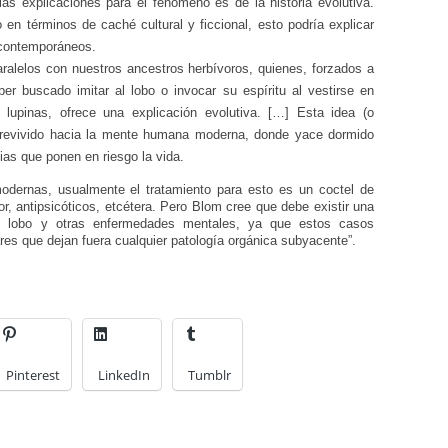
as explicaciones para el fenómeno es de la historia evolutiva.
 en términos de caché cultural y ficcional, esto podría explicar
 contemporáneos.
paralelos con nuestros ancestros herbívoros, quienes, forzados a
er buscado imitar al lobo o invocar su espíritu al vestirse en
lupinas, ofrece una explicación evolutiva. […] Esta idea (o
obrevivido hacia la mente humana moderna, donde yace dormido
ias que ponen en riesgo la vida.
odernas, usualmente el tratamiento para esto es un coctel de
r, antipsicóticos, etcétera. Pero Blom cree que debe existir una
re lobo y otras enfermedades mentales, ya que estos casos
ares que dejan fuera cualquier patología orgánica subyacente”.
Pinterest
LinkedIn
Tumblr