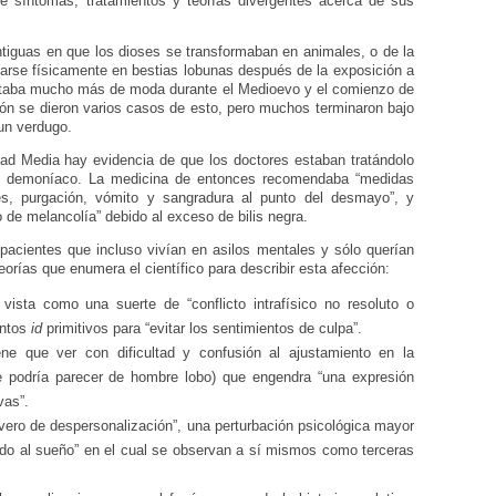
e síntomas, tratamientos y teorías divergentes acerca de sus
antiguas en que los dioses se transformaban en animales, o de la
rse físicamente en bestias lobunas después de la exposición a
 estaba mucho más de moda durante el Medioevo y el comienzo de
ción se dieron varios casos de esto, pero muchos terminaron bajo
un verdugo.
ad Media hay evidencia de que los doctores estaban tratándolo
o demoníaco. La medicina de entonces recomendaba “medidas
tes, purgación, vómito y sangradura al punto del desmayo”, y
 de melancolía” debido al exceso de bilis negra.
pacientes que incluso vivían en asilos mentales y sólo querían
orías que enumera el científico para describir esta afección:
 vista como una suerte de “conflicto intrafísico no resoluto o
intos
id
primitivos para “evitar los sentimientos de culpa”.
ne que ver con dificultad y confusión al ajustamiento en la
ue podría parecer de hombre lobo) que engendra “una expresión
vas”.
ero de despersonalización”, una perturbación psicológica mayor
ido al sueño” en el cual se observan a sí mismos como terceras