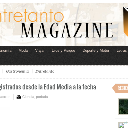
onomía
Moda
Viajar
Eros y Psique
Deporte y Motor
Letras
Gastronomía
Entretanto
gistrados desde la Edad Media a la fecha
RECIE
accion
Ciencia
,
portada