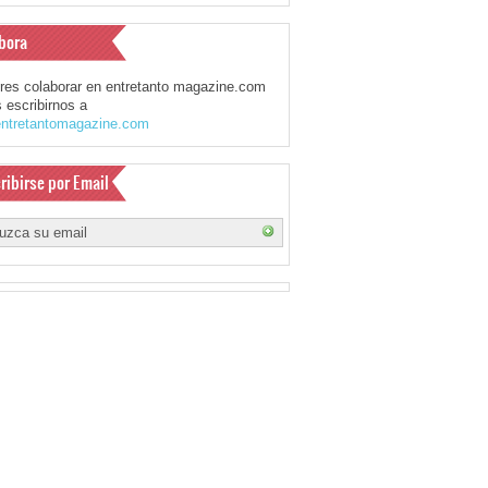
bora
eres colaborar en entretanto magazine.com
 escribirnos a
ntretantomagazine.com
ribirse por Email