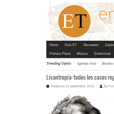
Home
Ocio ET
Decoartes
Gastr
Primera Plana
Música
Entrevistas
Trending Topics
Agenda Ocio
Recetas
Licantropía: todos los casos re
Posted on 21 septiembre, 2014
By
Red