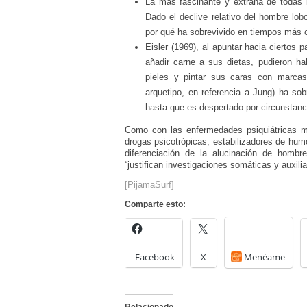
La más fascinante y extraña de todas l
Dado el declive relativo del hombre lobo
por qué ha sobrevivido en tiempos más
Eisler (1969), al apuntar hacia ciertos 
añadir carne a sus dietas, pudieron hab
pieles y pintar sus caras con marcas 
arquetipo, en referencia a Jung) ha s
hasta que es despertado por circunstanc
Como con las enfermedades psiquiátricas m
drogas psicotrópicas, estabilizadores de humo
diferenciación de la alucinación de homb
“justifican investigaciones somáticas y auxili
[
PijamaSurf
]
Comparte esto:
Facebook
X
Menéame
Relacionado