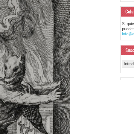
Cola
Si qui
puedes
info@e
Susc