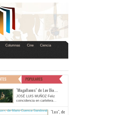
Columnas
Cine
Ciencia
NTES
POPULARES
"Magallanes" de Lav Dia…
JOSÉ LUIS MUÑOZ Feliz
coincidencia en cartelera…
"Lux", de