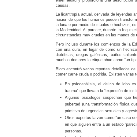
enfermedad y proporciona una descripción d
causas.
La licantropía actual, derivada de leyendas 
noción de que los humanos pueden transforma
la luna o por medio de rituales o hechizos,
la Modernidad. Al parecer, durante la Inquisi
circunstancias muy crueles en las manos de 
Pero incluso durante los comienzos de la Ed
con una cura, en lugar de como un hechiz
dietéticas, drogas galénicas, baños calien
muchos doctores lo etiquetaban como “un tipo
Blom encontró varios reportes detallados de 
comer carne cruda o podrida. Existen varias te
En psicoanálisis, el delirio de lobo es
trauma” que lleva a la “expresión de inst
Algunos psicólogos sospechan que tie
pubertad (una transformación física q
primitiva de urgencias sexuales y agresi
Otros expertos la ven como “un caso sev
en que alguien entra a un estado “parec
personas.