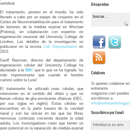
Búsquedas
vertebral.
El tratamiento, pionero en el mundo, ha sido
llevado a cabo por un equipo de cirujanos en el
Centro de Neurorrehabilitación para el tratamiento
de lesiones de la médula espinal en Wroclaw
(Polonia), en colaboración con expertos en
regeneración neuronal del University College de
Londres. Los detalles de la investigación se
publicaron en la revista
Cell Transplantation
en
2013.
Geoff Raisman, director del departamento de
regeneración celular del University College ha
declarado a la
BBC
que lo que se ha logrado “es
Colabora
más impresionante que cuando el hombre
caminó sobre la Luna”.
Si quieres colaborar en
entretanto
El tratamiento ha utilizado unas células que
magazine.com puedes
intervienen en el sentido del olfato y que se
escribirnos a
llaman células de glía envolvente olfativas (OEC,
info@entretantomagaz
por sus siglas en inglés). Estas células se
encuentran en la parte trasera de la cavidad
Suscribirse por Email
nasal y son las únicas en las que las fibras
nerviosas continúan creciendo durante la edad
adulta. Los investigadores creen que tienen un
gran potencial en la reparación de médula espinal