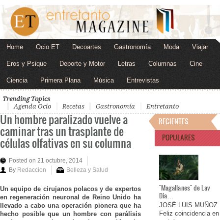
Home
Ocio ET
Decoartes
Gastronomía
Moda
Viajar
Eros y Psique
Deporte y Motor
Letras
Columnas
Cine
Ciencia
Primera Plana
Música
Entrevistas
Trending Topics
Agenda Ocio
Recetas
Gastronomía
Entretanto
Un hombre paralizado vuelve a
RECIENTES
caminar tras un trasplante de
POPULARES
células olfativas en su columna
Posted on 21 octubre, 2014
By
Redaccion
Belleza y Salud
"Magallanes" de Lav
Un equipo de cirujanos polacos y de expertos
Dia…
en regeneración neuronal de Reino Unido ha
JOSÉ LUIS MUÑOZ
llevado a cabo una operación pionera que ha
Feliz coincidencia en
hecho posible que un hombre con parálisis