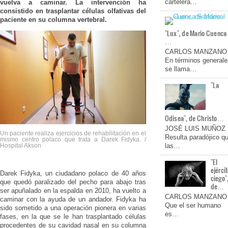
cartelera…
vuelva a caminar. La intervención ha
consistido en trasplantar células olfativas del
paciente en su columna vertebral.
"Lux", de Mario Cuenca
…
CARLOS MANZANO
En términos generale
se llama…
"La
Odisea", de Christo…
JOSÉ LUIS MUÑOZ
Un paciente realiza ejercicios de rehabilitación en el
Resulta paradójico q
mismo centro polaco que trata a Darek Fidyka. /
las…
Hospital Akson
"El
ejérci
Darek Fidyka, un ciudadano polaco de 40 años
ciego"
que quedó paralizado del pecho para abajo tras
de…
ser apuñalado en la espalda en 2010, ha vuelto a
CARLOS MANZANO
caminar con la ayuda de un andador. Fidyka ha
Que el ser humano
sido sometido a una operación pionera en varias
es…
fases, en la que se le han trasplantado células
procedentes de su cavidad nasal en su columna