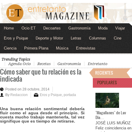
Home
Ocio ET
Decoartes
Gastronomía
Moda
Viajar
Eros y Psique
Deporte y Motor
Letras
Columnas
Cine
Ciencia
Primera Plana
Música
Entrevistas
Trending Topics
Agenda Ocio
Recetas
Gastronomía
Entretanto
Cómo saber que tu relación es la
RECIENTES
indicada
POPULARES
Posted on 28 octubre, 2014
By
Redaccion
Eros y Psique
,
portada
Una buena relación sentimental debería
"Magallanes" de Lav
fluir como el agua desde el principio. Si
Dia…
cuesta mucho trabajo mantenerla, tal vez
signifique que es tiempo de retirarse.
JOSÉ LUIS MUÑOZ
Feliz coincidencia en