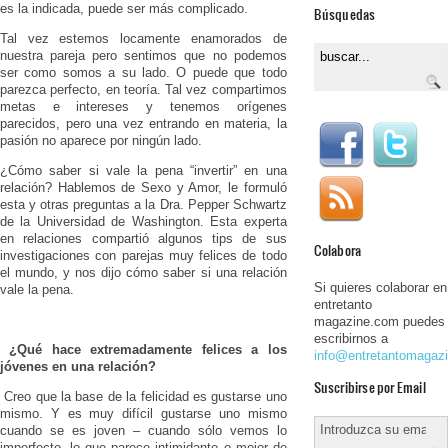
es la indicada, puede ser más complicado.
Búsquedas
Tal vez estemos locamente enamorados de
nuestra pareja pero sentimos que no podemos
ser como somos a su lado. O puede que todo
parezca perfecto, en teoría. Tal vez compartimos
metas e intereses y tenemos orígenes
parecidos, pero una vez entrando en materia, la
pasión no aparece por ningún lado.
¿Cómo saber si vale la pena “invertir” en una
relación? Hablemos de Sexo y Amor, le formuló
esta y otras preguntas a la Dra. Pepper Schwartz
de la Universidad de Washington. Esta experta
en relaciones compartió algunos tips de sus
Colabora
investigaciones con parejas muy felices de todo
el mundo, y nos dijo cómo saber si una relación
Si quieres colaborar en
vale la pena.
entretanto
magazine.com puedes
escribirnos a
¿Qué hace extremadamente felices a los
info@entretantomagaz
jóvenes en una relación?
Suscribirse por Email
Creo que la base de la felicidad es gustarse uno
mismo. Y es muy difícil gustarse uno mismo
cuando se es joven – cuando sólo vemos lo
imperfecto, lo que parece intimidante o mejor de