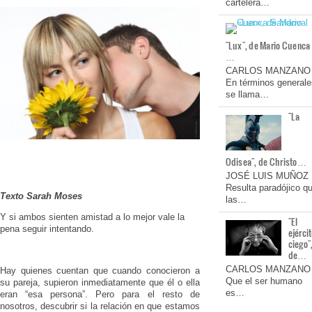
cartelera…
"Lux", de Mario Cuenca
…
CARLOS MANZANO
En términos generale
se llama…
"La
Odisea", de Christo…
JOSÉ LUIS MUÑOZ
Resulta paradójico q
Texto Sarah Moses
las…
Y si ambos sienten amistad a lo mejor vale la
"El
pena seguir intentando.
ejérci
ciego"
de…
CARLOS MANZANO
Hay quienes cuentan que cuando conocieron a
Que el ser humano
su pareja, supieron inmediatamente que él o ella
es…
eran “esa persona”. Pero para el resto de
nosotros, descubrir si la relación en que estamos