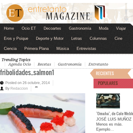
Home
Ocio ET
Decoartes
Gastronomía
Moda
Viajar
Eros y Psique
Deporte y Motor
Letras
Columnas
Cine
Ciencia
Primera Plana
Música
Entrevistas
Trending Topics
Agenda Ocio
Recetas
Gastronomía
Entretanto
fribolidades_salmon1
RECIENTES
POPULARES
Posted on 26 octubre, 2014
By
Redaccion
"Omaha", de Cole Webl
JOSÉ LUIS MUÑOZ
Menos es más.
Ejemplo…