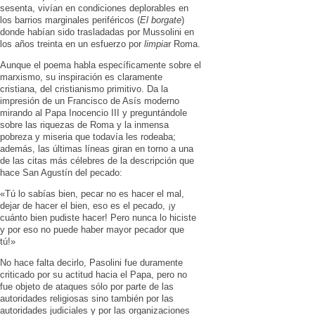
sesenta, vivían en condiciones deplorables en
los barrios marginales periféricos (
El
borgate
)
donde habían sido trasladadas por Mussolini en
los años treinta en un esfuerzo por
limpia
r Roma.
Aunque el poema habla específicamente sobre el
marxismo, su inspiración es claramente
cristiana, del cristianismo primitivo. Da la
impresión de un Francisco de Asís moderno
mirando al Papa Inocencio III y preguntándole
sobre las riquezas de Roma y la inmensa
pobreza y miseria que todavía les rodeaba;
además, las últimas líneas giran en torno a una
de las citas más célebres de la descripción que
hace San Agustín del pecado:
«Tú lo sabías bien, pecar no es hacer el mal,
dejar de hacer el bien, eso es el pecado, ¡y
cuánto bien pudiste hacer! Pero nunca lo hiciste
y por eso no puede haber mayor pecador que
tú!»
No hace falta decirlo, Pasolini fue duramente
criticado por su actitud hacia el Papa, pero no
fue objeto de ataques sólo por parte de las
autoridades religiosas sino también por las
autoridades judiciales y por las organizaciones