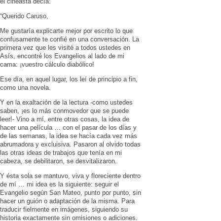
el cineasta decía:
“Querido Caruso,
Me gustaría explicarte mejor por escrito lo que
confusamente te confié en una conversación. La
primera vez que les visité a todos ustedes en
Asís, encontré los Evangelios al lado de mi
cama: ¡vuestro cálculo diabólico!
Ese día, en aquel lugar, los leí de principio a fin,
como una novela.
Y en la exaltación de la lectura -como ustedes
saben, ¡es lo más conmovedor que se puede
leer!- Vino a mí, entre otras cosas, la idea de
hacer una película … con el pasar de los días y
de las semanas, la idea se hacía cada vez más
abrumadora y excluisiva. Pasaron al olvido todas
las otras ideas de trabajos que tenía en mi
cabeza, se debilitaron, se desvitalizaron.
Y ésta sola se mantuvo, viva y floreciente dentro
de mí … mi idea es la siguiente: seguir el
Evangelio según San Mateo, punto por punto, sin
hacer un guión o adaptación de la misma. Para
traducir fielmente en imágenes, siguiendo su
historia exactamente sin omisiones o adiciones.