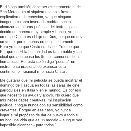
El diálogo también debe ser estrictamente el de
San Mateo, sin ni siquiera una sola frase
explicativa o de conexión, ya que ninguna
imagen o palabra insertada podrían nunca
alcanzar las alturas poéticas del texto… para
decirlo de manera muy simple y franca, yo no
creo que Cristo es el hijo de Dios, porque no soy
creyente -por lo menos no conscientemente-.
Pero yo creo que Cristo es divino. Yo creo que
Es, que en Él la humanidad es tan amable y tan
ideal que sobrepasa los límites comunes de la
humanidad. Por esta razón digo “poesía” -un
instrumento irracional de expresar este
sentimiento irracional mío hacia Cristo-.
Me gustaría que mi película se pueda mostrar el
domingo de Pascua en todas las salas de cine
parroquiales en Italia y en el mundo. Es por eso
que necesito su ayuda y apoyo. No quiero que
mis necesidades creativas, mi inspiración
poética, choque nunca con su sensibilidad como
creyentes. Porque en ese caso, yo nunca
lograría mi propósito de dar de nuevo a todo el
mundo una vida que es un modelo – aunque sea
imposible alcanzar – para todos “.