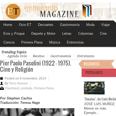
Home
Ocio ET
Decoartes
Gastronomía
Moda
Viajar
Eros y Psique
Deporte y Motor
Letras
Columnas
Cine
Ciencia
Primera Plana
Música
Entrevistas
Trending Topics
Agenda Ocio
Recetas
Gastronomía
Entretanto
Pier Paolo Pasolini (1922 – 1975).
RECIENTES
Cine y Religión
POPULARES
Posted on 8 noviembre, 2014
By
Terry Hansen
Flashback
,
portada
,
Primera Plana
Por Stephen Cachia
"Omaha", de Cole Webl
Traducción: Teresa Hage
JOSÉ LUIS MUÑOZ
Menos es más.
Ejemplo…