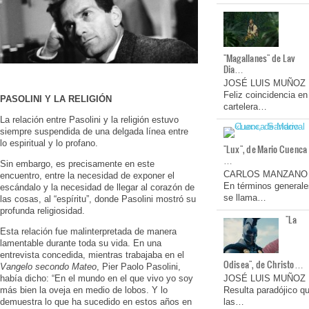
"Magallanes" de Lav
Dia…
JOSÉ LUIS MUÑOZ
Feliz coincidencia en
PASOLINI Y LA RELIGIÓN
cartelera…
La relación entre Pasolini y la religión estuvo
siempre suspendida de una delgada línea entre
lo espiritual y lo profano.
"Lux", de Mario Cuenca
…
Sin embargo, es precisamente en este
CARLOS MANZANO
encuentro, entre la necesidad de exponer el
En términos generale
escándalo y la necesidad de llegar al corazón de
se llama…
las cosas, al “espíritu”, donde Pasolini mostró su
profunda religiosidad.
"La
Esta relación fue malinterpretada de manera
lamentable durante toda su vida. En una
entrevista concedida, mientras trabajaba en el
Odisea", de Christo…
Vangelo secondo
Mateo
, Pier Paolo Pasolini,
JOSÉ LUIS MUÑOZ
había dicho: “En el mundo en el que vivo yo soy
Resulta paradójico q
más bien la oveja en medio de lobos. Y lo
las…
demuestra lo que ha sucedido en estos años en