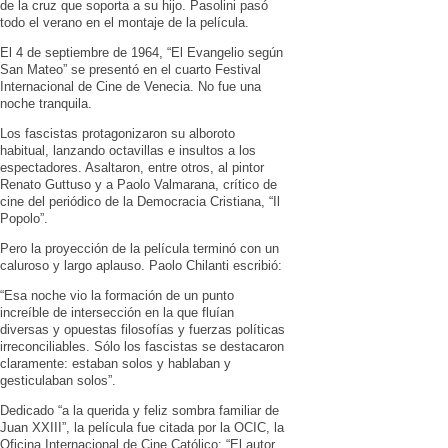
de la cruz que soporta a su hijo. Pasolini pasó
todo el verano en el montaje de la película.
El 4 de septiembre de 1964, “El Evangelio según
San Mateo” se presentó en el cuarto Festival
Internacional de Cine de Venecia. No fue una
noche tranquila.
Los fascistas protagonizaron su alboroto
habitual, lanzando octavillas e insultos a los
espectadores. Asaltaron, entre otros, al pintor
Renato Guttuso y a Paolo Valmarana, crítico de
cine del periódico de la Democracia Cristiana, “Il
Popolo”.
Pero la proyección de la película terminó con un
caluroso y largo aplauso. Paolo Chilanti escribió:
“Esa noche vio la formación de un punto
increíble de intersección en la que fluían
diversas y opuestas filosofías y fuerzas políticas
irreconciliables. Sólo los fascistas se destacaron
claramente: estaban solos y hablaban y
gesticulaban solos”.
Dedicado “a la querida y feliz sombra familiar de
Juan XXIII”, la película fue citada por la OCIC, la
Oficina Internacional de Cine Católico: “El autor