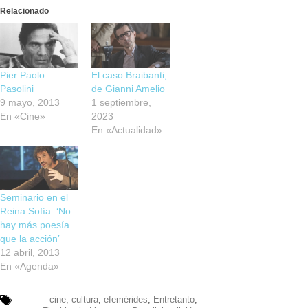
Relacionado
Pier Paolo
El caso Braibanti,
Pasolini
de Gianni Amelio
9 mayo, 2013
1 septiembre,
En «Cine»
2023
En «Actualidad»
Seminario en el
Reina Sofía: ‘No
hay más poesía
que la acción’
12 abril, 2013
En «Agenda»
cine
,
cultura
,
efemérides
,
Entretanto
,