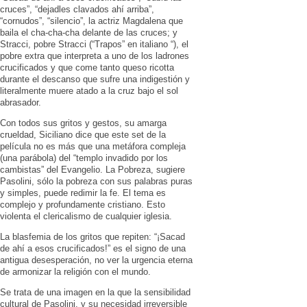
cruces”, “dejadles clavados ahí arriba”,
“cornudos”, “silencio”, la actriz Magdalena que
baila el cha-cha-cha delante de las cruces; y
Stracci, pobre Stracci (“Trapos” en italiano “), el
pobre extra que interpreta a uno de los ladrones
crucificados y que come tanto queso ricotta
durante el descanso que sufre una indigestión y
literalmente muere atado a la cruz bajo el sol
abrasador.
Con todos sus gritos y gestos, su amarga
crueldad, Siciliano dice que este set de la
película no es más que una metáfora compleja
(una parábola) del “templo invadido por los
cambistas” del Evangelio. La Pobreza, sugiere
Pasolini, sólo la pobreza con sus palabras puras
y simples, puede redimir la fe. El tema es
complejo y profundamente cristiano. Esto
violenta el clericalismo de cualquier iglesia.
La blasfemia de los gritos que repiten: “¡Sacad
de ahí a esos crucificados!” es el signo de una
antigua desesperación, no ver la urgencia eterna
de armonizar la religión con el mundo.
Se trata de una imagen en la que la sensibilidad
cultural de Pasolini, y su necesidad irreversible