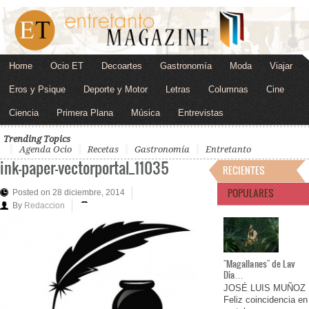
Home
Ocio ET
Decoartes
Gastronomía
Moda
Viajar
Eros y Psique
Deporte y Motor
Letras
Columnas
Cine
Ciencia
Primera Plana
Música
Entrevistas
Trending Topics
Agenda Ocio
Recetas
Gastronomía
Entretanto
ink-paper-vectorportal_11035
RECIENTES
POPULARES
Posted on 28 diciembre, 2014
By
Redaccion
"Magallanes" de Lav
Dia…
JOSÉ LUIS MUÑOZ
Feliz coincidencia en