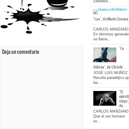
cartelera…
"Lux", de Mario Cuenca
…
CARLOS MANZANO
En términos generale
se llama…
"La
Deja un comentario
Odisea", de Christo…
JOSÉ LUIS MUÑOZ
Resulta paradójico q
las…
"El
ejérci
ciego"
de…
CARLOS MANZANO
Que el ser humano
es…