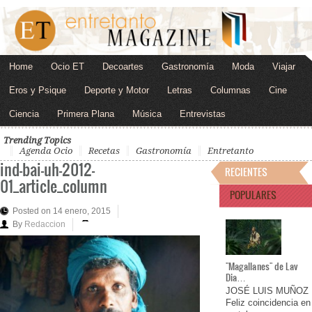
Home
Ocio ET
Decoartes
Gastronomía
Moda
Viajar
Eros y Psique
Deporte y Motor
Letras
Columnas
Cine
Ciencia
Primera Plana
Música
Entrevistas
Trending Topics
Agenda Ocio
Recetas
Gastronomía
Entretanto
ind-bai-uh-2012-
RECIENTES
01_article_column
POPULARES
Posted on 14 enero, 2015
By
Redaccion
"Magallanes" de Lav
Dia…
JOSÉ LUIS MUÑOZ
Feliz coincidencia en