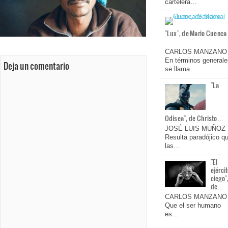
cartelera…
"Lux", de Mario Cuenca
…
CARLOS MANZANO
En términos generale
Deja un comentario
se llama…
"La
Odisea", de Christo…
JOSÉ LUIS MUÑOZ
Resulta paradójico q
las…
"El
ejérci
ciego"
de…
CARLOS MANZANO
Que el ser humano
es…