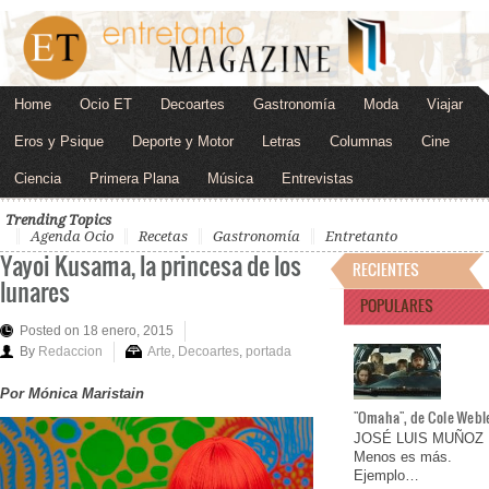
Home
Ocio ET
Decoartes
Gastronomía
Moda
Viajar
Eros y Psique
Deporte y Motor
Letras
Columnas
Cine
Ciencia
Primera Plana
Música
Entrevistas
Trending Topics
Agenda Ocio
Recetas
Gastronomía
Entretanto
Yayoi Kusama, la princesa de los
RECIENTES
lunares
POPULARES
Posted on 18 enero, 2015
By
Redaccion
Arte
,
Decoartes
,
portada
Por Mónica Maristain
"Omaha", de Cole Webl
JOSÉ LUIS MUÑOZ
Menos es más.
Ejemplo…