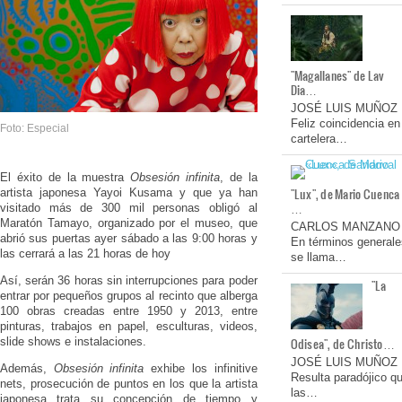
"Magallanes" de Lav
Dia…
JOSÉ LUIS MUÑOZ
Feliz coincidencia en
Foto: Especial
cartelera…
El éxito de la muestra
Obsesión infinita
, de la
"Lux", de Mario Cuenca
artista japonesa Yayoi Kusama y que ya han
…
visitado más de 300 mil personas obligó al
Maratón Tamayo, organizado por el museo, que
CARLOS MANZANO
abrió sus puertas ayer sábado a las 9:00 horas y
En términos generale
las cerrará a las 21 horas de hoy
se llama…
Así, serán 36 horas sin interrupciones para poder
"La
entrar por pequeños grupos al recinto que alberga
100 obras creadas entre 1950 y 2013, entre
pinturas, trabajos en papel, esculturas, videos,
slide shows e instalaciones.
Odisea", de Christo…
JOSÉ LUIS MUÑOZ
Además,
Obsesión infinita
exhibe los infinitive
Resulta paradójico q
nets, prosecución de puntos en los que la artista
las…
japonesa trata su concepción de tiempo y