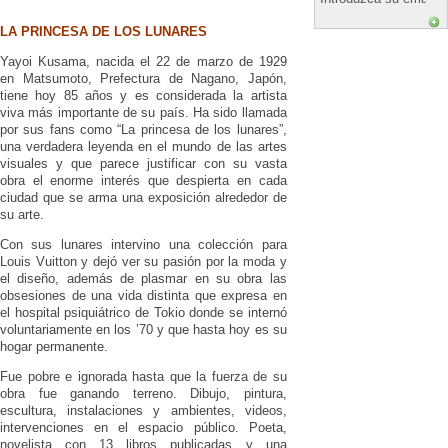
LA PRINCESA DE LOS LUNARES
Yayoi Kusama, nacida el 22 de marzo de 1929
en Matsumoto, Prefectura de Nagano, Japón,
tiene hoy 85 años y es considerada la artista
viva más importante de su país. Ha sido llamada
por sus fans como “La princesa de los lunares”,
una verdadera leyenda en el mundo de las artes
visuales y que parece justificar con su vasta
obra el enorme interés que despierta en cada
ciudad que se arma una exposición alrededor de
su arte.
Con sus lunares intervino una colección para
Louis Vuitton y dejó ver su pasión por la moda y
el diseño, además de plasmar en su obra las
obsesiones de una vida distinta que expresa en
el hospital psiquiátrico de Tokio donde se internó
voluntariamente en los ’70 y que hasta hoy es su
hogar permanente.
Fue pobre e ignorada hasta que la fuerza de su
obra fue ganando terreno. Dibujo, pintura,
escultura, instalaciones y ambientes, videos,
intervenciones en el espacio público. Poeta,
novelista con 13 libros publicadas y una