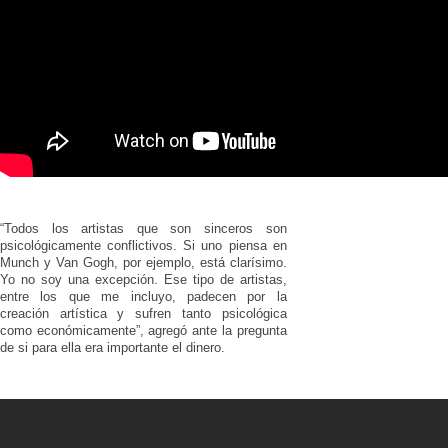
“Todos los artistas que son sinceros son
psicológicamente conflictivos. Si uno piensa en
Munch y Van Gogh, por ejemplo, está clarísimo.
Yo no soy una excepción. Ese tipo de artistas,
entre los que me incluyo, padecen por la
creación artística y sufren tanto psicológica
como económicamente”, agregó ante la pregunta
de si para ella era importante el dinero.