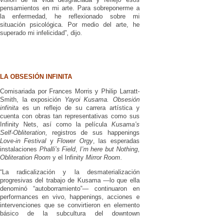
pensamientos en mi arte. Para sobreponerme a
la enfermedad, he reflexionado sobre mi
situación psicológica. Por medio del arte, he
superado mi infelicidad”, dijo.
LA OBSESIÓN INFINITA
Comisariada por Frances Morris y Philip Larratt-
Smith, la exposición
Yayoi Kusama. Obsesión
infinita
es un reflejo de su carrera artística y
cuenta con obras tan representativas como sus
Infinity Nets, así como la película
Kusamaʼs
Self-Obliteration
, registros de sus happenings
Love-in Festival
y
Flower Orgy
, las esperadas
instalaciones
Phalliʼs Field
,
Iʼm here but Nothing
,
Obliteration Room
y el Infinity
Mirror Room
.
“La radicalización y la desmaterialización
progresivas del trabajo de Kusama —lo que ella
denominó “autoborramiento”— continuaron en
performances en vivo, happenings, acciones e
intervenciones que se convirtieron en elemento
básico de la subcultura del downtown