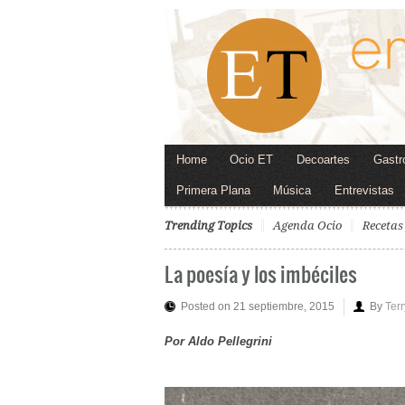
Home
Ocio ET
Decoartes
Gastr
Primera Plana
Música
Entrevistas
Trending Topics
Agenda Ocio
Recetas
La poesía y los imbéciles
Posted on 21 septiembre, 2015
By
Ter
Por Aldo Pellegrini