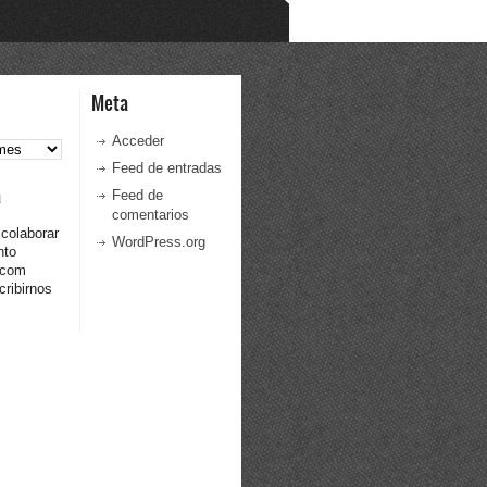
Meta
Acceder
Feed de entradas
a
Feed de
comentarios
 colaborar
WordPress.org
nto
.com
ribirnos