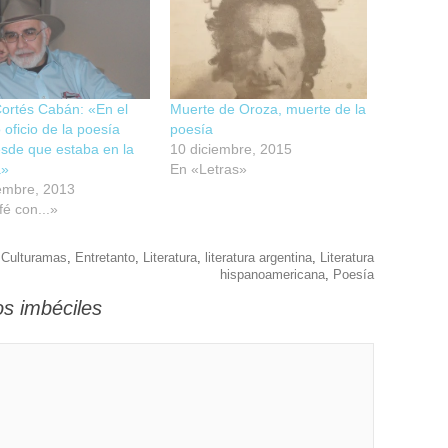
ortés Cabán: «En el
Muerte de Oroza, muerte de la
o oficio de la poesía
poesía
esde que estaba en la
10 diciembre, 2015
a»
En «Letras»
embre, 2013
é con...»
,
Culturamas
,
Entretanto
,
Literatura
,
literatura argentina
,
Literatura
hispanoamericana
,
Poesía
os imbéciles