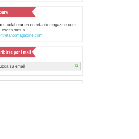
bora
eres colaborar en entretanto magazine.com
 escribirnos a
ntretantomagazine.com
ribirse por Email