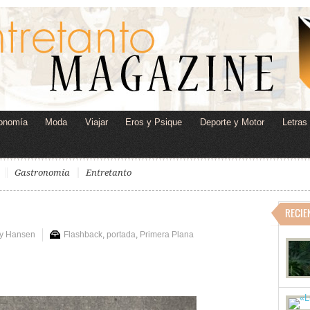
onomía
Moda
Viajar
Eros y Psique
Deporte y Motor
Letras
Gastronomía
Entretanto
RECIE
ry Hansen
Flashback
,
portada
,
Primera Plana