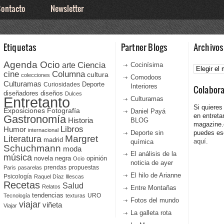
ontacto
Newsletter
Etiquetas
Partner Blogs
Archivos
Agenda Ocio
Ciencia
Archivos
arte
Cocinísima
cine
Columna
cultura
colecciones
Comodoos
Culturamas
Curiosidades
Deporte
Interiores
Colabor
diseñadores
diseños
Dulces
Entretanto
Culturamas
Si quieres
Fotografía
Exposiciones
Daniel Payá
en entreta
Gastronomía
Historia
BLOG
magazine
Libros
Humor
internacional
Deporte sin
puedes esc
Literatura
Margret
madrid
aquí.
química
Schuchmann
moda
El análisis de la
música
novela negra
opinión
Ocio
noticia de ayer
prendas
propuestas
Paris
pasarelas
El hilo de Arianne
Psicología
Raquel Díaz Illescas
Recetas
Salud
Relatos
Entre Montañas
tendencias
URO
Tecnología
texturas
Fotos del mundo
viajar
viñeta
Viajar
La galleta rota