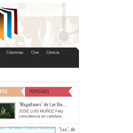
Columnas
Cine
Ciencia
NTES
POPULARES
"Magallanes" de Lav Dia…
JOSÉ LUIS MUÑOZ Feliz
coincidencia en cartelera…
"Lux", de