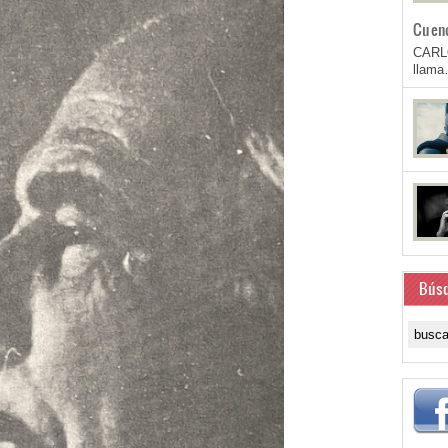
Cuen
CARL
llam
Bús