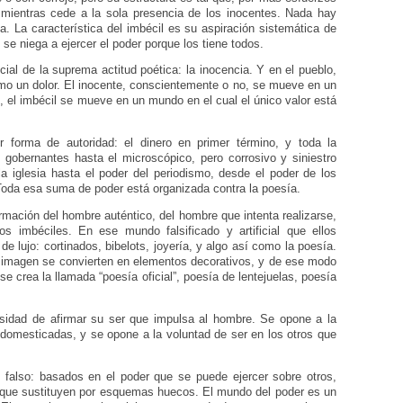
 mientras cede a la sola presencia de los inocentes. Nada hay
a. La característica del imbécil es su aspiración sistemática de
 se niega a ejercer el poder porque los tiene todos.
ial de la suprema actitud poética: la inocencia. Y en el pueblo,
omo un dolor. El inocente, conscientemente o no, se mueve en un
, el imbécil se mueve en un mundo en el cual el único valor está
r forma de autoridad: el dinero en primer término, y toda la
 gobernantes hasta el microscópico, pero corrosivo y siniestro
a iglesia hasta el poder del periodismo, desde el poder de los
Toda esa suma de poder está organizada contra la poesía.
firmación del hombre auténtico, del hombre que intenta realizarse,
los imbéciles. En ese mundo falsificado y artificial que ellos
de lujo: cortinados, bibelots, joyería, y algo así como la poesía.
a imagen se convierten en elementos decorativos, y de ese modo
e crea la llamada “poesía oficial”, poesía de lentejuelas, poesía
sidad de afirmar su ser que impulsa al hombre. Se opone a la
 domesticadas, y se opone a la voluntad de ser en los otros que
y falso: basados en el poder que se puede ejercer sobre otros,
a que sustituyen por esquemas huecos. El mundo del poder es un