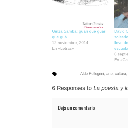
Ginza Samba: guari que guari
David C
que guá
solitari
12 noviembre, 2014
llevo d
En «Letras»
escuel
6 septi
En «Caf
Aldo Pellegrini
,
arte
,
cultura
6 Responses to
La poesía y l
Deja un comentario