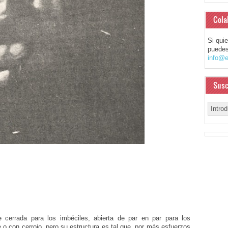
Cola
Si qui
puedes
info@e
Susc
 cerrada para los imbéciles, abierta de par en par para los
 o con cerrojo, pero su estructura es tal que, por más esfuerzos