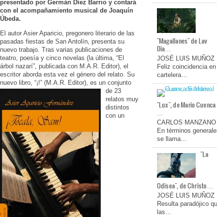
presentado por Germán Díez Barrio y contará
con el acompañamiento musical de Joaquín
Úbeda.
El autor Asier Aparicio, pregonero literario de las
"Magallanes" de Lav
pasadas fiestas de San Antolín, presenta su
Dia…
nuevo trabajo. Tras varias publicaciones de
teatro, poesía y cinco novelas (la última, “El
JOSÉ LUIS MUÑOZ
árbol nazarí”, publicada con M.A.R. Editor), el
Feliz coincidencia en
escritor aborda esta vez el género del relato. Su
cartelera…
nuevo libro, “¡
!” (M.A.R. Editor), es un conjunto
de 23
relatos muy
"Lux", de Mario Cuenca
distintos
…
con un
CARLOS MANZANO
En términos generale
se llama…
"La
Odisea", de Christo…
JOSÉ LUIS MUÑOZ
Resulta paradójico q
las…