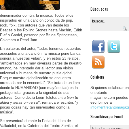
Búsquedas
denominador común: la música. Todos ellos
inspirados en una canción conocida de pop,
rock, folk, con autores que van desde los
Beatles o los Rolling Stones hasta Machín, Edith
Piaf o Gardel, pasando por Bruce Springsteen,
Calamaro o Pearl Jam.
En palabras del autor, “todos tenemos recuerdos
asociados a una canción, la música pone banda
sonora a nuestras vidas”, y en estos 23 relatos,
“ambientados en muy diversas partes de nuestro
mundo, he intentado dar al lector una visión
universal y humana de nuestro puzle global.
Colabora
Porque nuestra globalización se encuentra
arrestada por la economía”. “Se trata de un libro
donde la HUMANIDAD (con mayúsculas) es la
Si quieres colaborar en
protagonista, gracias a la dignidad de sus
entretanto
actores. Como decía León Tolstoi,
mira bien tu
magazine.com puedes
aldea y serás universal
”, remarca el escritor, “y
escribirnos a
pocas cosas hay tan universales como la
info@entretantomagaz
música”.
Suscribirse por Email
Se presentará durante la Feria del Libro de
Valladolid, en la Cafetería del Teatro Zorrilla, el