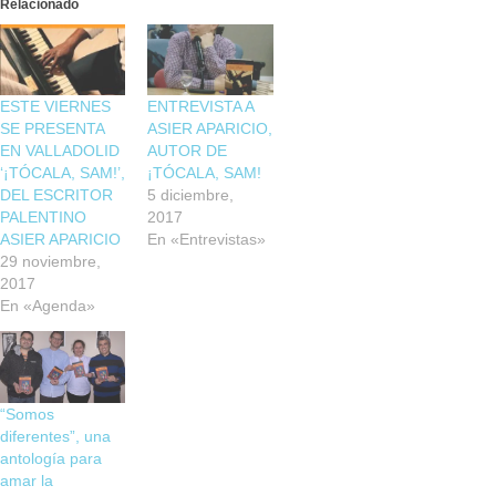
Relacionado
ESTE VIERNES
ENTREVISTA A
SE PRESENTA
ASIER APARICIO,
EN VALLADOLID
AUTOR DE
‘¡TÓCALA, SAM!’,
¡TÓCALA, SAM!
DEL ESCRITOR
5 diciembre,
PALENTINO
2017
ASIER APARICIO
En «Entrevistas»
29 noviembre,
2017
En «Agenda»
“Somos
diferentes”, una
antología para
amar la