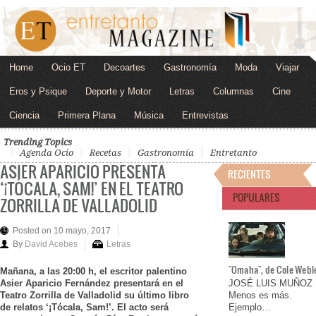
Home
Ocio ET
Decoartes
Gastronomía
Moda
Viajar
Eros y Psique
Deporte y Motor
Letras
Columnas
Cine
Ciencia
Primera Plana
Música
Entrevistas
Trending Topics
Agenda Ocio
Recetas
Gastronomía
Entretanto
ASIER APARICIO PRESENTA
RECIENTES
‘¡TÓCALA, SAM!’ EN EL TEATRO
POPULARES
ZORRILLA DE VALLADOLID
Posted on 10 mayo, 2017
By
David Acebes
Letras
"Omaha", de Cole Webl
Mañana, a las 20:00 h, el escritor palentino
Asier Aparicio Fernández presentará en el
JOSÉ LUIS MUÑOZ
Teatro Zorrilla de Valladolid su último libro
Menos es más.
de relatos ‘¡Tócala, Sam!’. El acto será
Ejemplo…