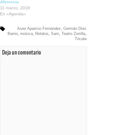
diferencia
11 marzo, 2018
En «Agenda»
Asier Aparicio Fernández
,
Germán Díez
Barrio
,
música
,
Relatos
,
Sam
,
Teatro Zorrilla
,
Tócala
Deja un comentario