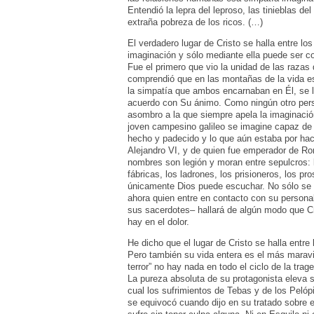
Entendió la lepra del leproso, las tinieblas del
extraña pobreza de los ricos. (…)
El verdadero lugar de Cristo se halla entre l
imaginación y sólo mediante ella puede ser co
Fue el primero que vio la unidad de las razas
comprendió que en las montañas de la vida es
la simpatía que ambos encarnaban en Él, se l
acuerdo con Su ánimo. Como ningún otro perso
asombro a la que siempre apela la imaginación
joven campesino galileo se imagine capaz de 
hecho y padecido y lo que aún estaba por ha
Alejandro VI, y de quien fue emperador de Ro
nombres son legión y moran entre sepulcros: l
fábricas, los ladrones, los prisioneros, los p
únicamente Dios puede escuchar. No sólo se 
ahora quien entre en contacto con su personal
sus sacerdotes– hallará de algún modo que Cri
hay en el dolor.
He dicho que el lugar de Cristo se halla entr
Pero también su vida entera es el más maravil
terror” no hay nada en todo el ciclo de la trag
La pureza absoluta de su protagonista eleva 
cual los sufrimientos de Tebas y de los Pelóp
se equivocó cuando dijo en su tratado sobre e