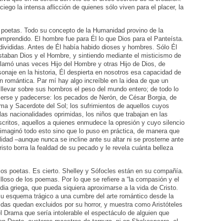
 ciego la intensa aflicción de quienes sólo viven para el placer, la
os poetas. Todo su concepto de la Humanidad provino de la
mprendido. El hombre fue para Él lo que Dios para el Panteísta.
 divididas. Antes de Él había habido dioses y hombres. Sólo Él
taban Dios y el Hombre, y sintiendo mediante el misticismo de
lamó unas veces Hijo del Hombre y otras Hijo de Dios, de
naje en la historia, Él despierta en nosotros esa capacidad de
 romántica. Par mí hay algo increíble en la idea de que un
llevar sobre sus hombros el peso del mundo entero; de todo lo
cerse y padecerse: los pecados de Nerón, de César Borgia, de
ma y Sacerdote del Sol; los sufrimientos de aquellos cuyos
as nacionalidades oprimidas, los niños que trabajan en las
roscritos, aquellos a quienes enmudece la opresión y cuyo silencio
imaginó todo esto sino que lo puso en práctica, de manera que
idad –aunque nunca se incline ante su altar ni se prosterne ante
sto borra la fealdad de su pecado y le revela cuánta belleza
e los poetas. Es cierto. Shelley y Sófocles están en su compañía.
loso de los poemas. Por lo que se refiere a “la compasión y el
edia griega, que pueda siquiera aproximarse a la vida de Cristo.
su esquema trágico a una cumbre del arte romántico desde la
idas quedan excluidos por su horror, y muestra como Aristóteles
l Drama que sería intolerable el espectáculo de alguien que