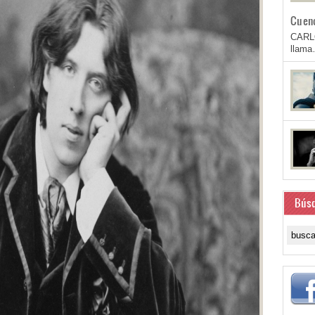
Cuen
CARL
llam
Bús