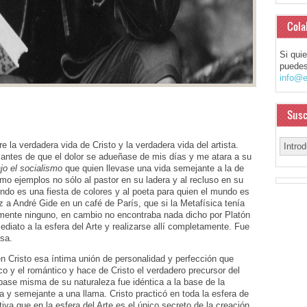
Cola
Si qui
puedes
info@e
Susc
 la verdadera vida de Cristo y la verdadera vida del artista.
ntes de que el dolor se adueñase de mis días y me atara a su
jo el socialismo
que quien llevase una vida semejante a la de
mo ejemplos no sólo al pastor en su ladera y al recluso en su
undo es una fiesta de colores y al poeta para quien el mundo es
 a André Gide en un café de París, que si la Metafísica tenía
amente ninguno, en cambio no encontraba nada dicho por Platón
ediato a la esfera del Arte y realizarse allí completamente. Fue
sa.
n Cristo esa íntima unión de personalidad y perfección que
sico y el romántico y hace de Cristo el verdadero precursor del
base misma de su naturaleza fue idéntica a la base de la
a y semejante a una llama. Cristo practicó en toda la esfera de
va que en la esfera del Arte es el único secreto de la creación.