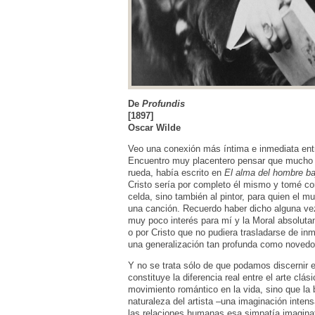
De
P
rofundis
[1897]
Oscar Wilde
Veo una conexión más íntima e inmediata entre
Encuentro muy placentero pensar que mucho a
rueda, había escrito en
El alma del hombre ba
Cristo sería por completo él mismo y tomé co
celda, sino también al pintor, para quien el m
una canción. Recuerdo haber dicho alguna vez
muy poco interés para mí y la Moral absolut
o por Cristo que no pudiera trasladarse de inm
una generalización tan profunda como novedo
Y no se trata sólo de que podamos discernir e
constituye la diferencia real entre el arte clá
movimiento romántico en la vida, sino que la 
naturaleza del artista –una imaginación intens
las relaciones humanas esa simpatía imaginati