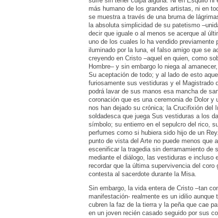
sufre sin tener culpa alguna. Ni en Esquilo n
más humano de los grandes artistas, ni en to
se muestra a través de una bruma de lágrimas
la absoluta simplicidad de su patetismo –uni
decir que iguale o al menos se acerque al úl
uno de los cuales lo ha vendido previamente p
iluminado por la luna, el falso amigo que se a
creyendo en Cristo –aquel en quien, como sobr
Hombre– y sin embargo lo niega al amanecer, 
Su aceptación de todo; y al lado de esto aqu
furiosamente sus vestiduras y el Magistrado d
podrá lavar de sus manos esa mancha de sangre
coronación que es una ceremonia de Dolor y 
nos han dejado su crónica; la Crucifixión del
soldadesca que juega Sus vestiduras a los dad
símbolo; su entierro en el sepulcro del rico,
perfumes como si hubiera sido hijo de un Re
punto de vista del Arte no puede menos que ag
escenificar la tragedia sin derramamiento de 
mediante el diálogo, las vestiduras e incluso
recordar que la última supervivencia del coro g
contesta al sacerdote durante la Misa.
Sin embargo, la vida entera de Cristo –tan c
manifestación- realmente es un idilio aunque t
cubren la faz de la tierra y la peña que cae p
en un joven recién casado seguido por sus c