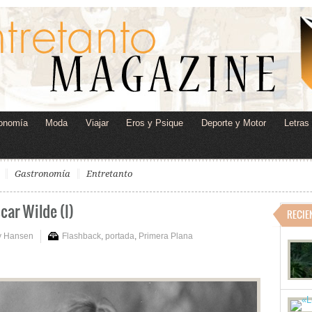
onomía
Moda
Viajar
Eros y Psique
Deporte y Motor
Letras
Gastronomía
Entretanto
car Wilde (I)
RECIE
y Hansen
Flashback
,
portada
,
Primera Plana