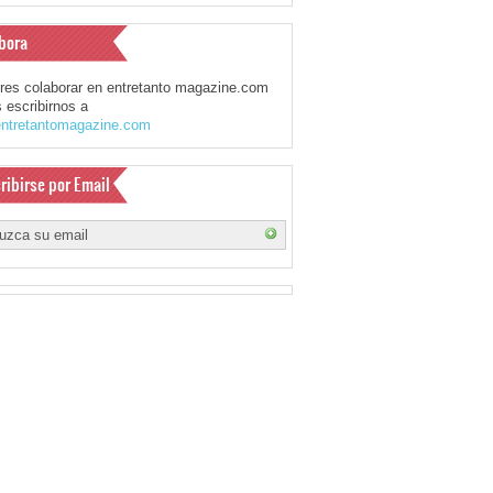
bora
eres colaborar en entretanto magazine.com
 escribirnos a
ntretantomagazine.com
ribirse por Email