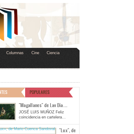
Columnas
Cine
Ciencia
NTES
POPULARES
"Magallanes" de Lav Dia…
JOSÉ LUIS MUÑOZ Feliz
coincidencia en cartelera…
"Lux", de