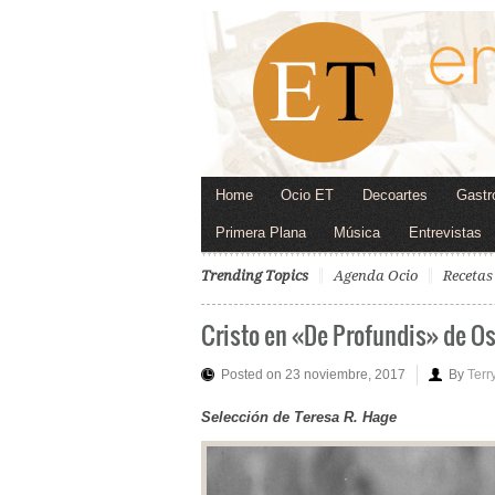
Home
Ocio ET
Decoartes
Gastr
Primera Plana
Música
Entrevistas
Trending Topics
Agenda Ocio
Recetas
Cristo en «De Profundis» de Os
Posted on 23 noviembre, 2017
By
Terr
Selección de Teresa R. Hage