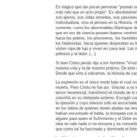
Es trágico que tan pocas personas “posean s
más raro que un acto propio”. Es absolutamen
son ajenos, sus vidas remedos, sus pasiones 
Individualista, sino el primero en la Historia
corriente, como los abominables filántropos de
que en vez de ciencia poseen buenos sentimien
hacia los pobres, los prisioneros, los humilde
los hedonistas, hacia quienes dispendian su l
visten ropa de lujo y viven en casa real. Las 
pobreza y el dolor. (…)
Si bien Cristo jamás dijo a los hombres “Vivid
nuestra vida y la de nuestro prójimo. De este 
Desde que vino a salvarnos, la historia de cad
La expresión es el único modo bajo el cual un
muerto. Pero Cristo no fue así. Gracias a su
temor reverencial, transformó el mundo de lo i
convirtió en su intérprete externo. Escogió 
la opresión y cuyo silencio sólo es escuchado p
en los labios de quienes tienen atadas las l
habían encontrado el habla, la trompeta con la
alguien para quien el Sufrimiento y el Dolor e
idea no vale nada si no encarna y es convert
que como tal ha fascinado y dominado el Arte