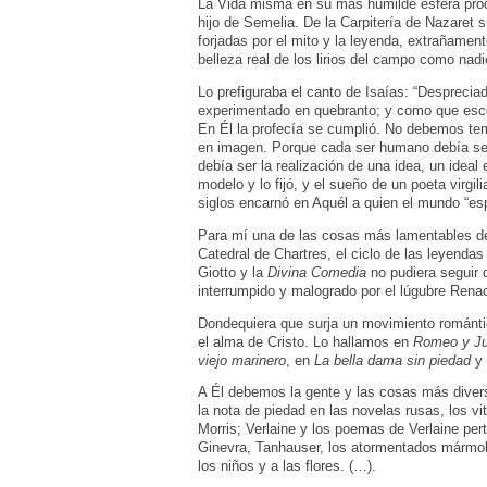
La Vida misma en su más humilde esfera prod
hijo de Semelia. De la Carpitería de Nazaret 
forjadas por el mito y la leyenda, extrañament
belleza real de los lirios del campo como nadi
Lo prefiguraba el canto de Isaías: “Despreci
experimentado en quebranto; y como que esco
En Él la profecía se cumplió. No debemos tem
en imagen. Porque cada ser humano debía se
debía ser la realización de una idea, un ideal
modelo y lo fijó, y el sueño de un poeta virgil
siglos encarnó en Aquél a quien el mundo “e
Para mí una de las cosas más lamentables de l
Catedral de Chartres, el ciclo de las leyendas
Giotto y la
Divina Comedia
no pudiera seguir 
interrumpido y malogrado por el lúgubre Rena
Dondequiera que surja un movimiento romántic
el alma de Cristo. Lo hallamos en
Romeo y Ju
viejo marinero
, en
La bella dama sin piedad
y 
A Él debemos la gente y las cosas más dive
la nota de piedad en las novelas rusas, los vi
Morris; Verlaine y los poemas de Verlaine per
Ginevra, Tanhauser, los atormentados mármole
los niños y a las flores. (…).