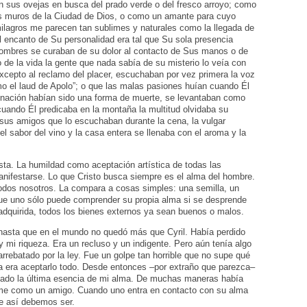
on sus ovejas en busca del prado verde o del fresco arroyo; como
los muros de la Ciudad de Dios, o como un amante para cuyo
ilagros me parecen tan sublimes y naturales como la llegada de
el encanto de Su personalidad era tal que Su sola presencia
 hombres se curaban de su dolor al contacto de Sus manos o de
de la vida la gente que nada sabía de su misterio lo veía con
excepto al reclamo del placer, escuchaban por vez primera la voz
o el laud de Apolo”; o que las malas pasiones huían cuando Él
nación habían sido una forma de muerte, se levantaban como
cuando Él predicaba en la montaña la multitud olvidaba su
 sus amigos que lo escuchaban durante la cena, la vulgar
el sabor del vino y la casa entera se llenaba con el aroma y la
ista. La humildad como aceptación artística de todas las
nifestarse. Lo que Cristo busca siempre es el alma del hombre.
todos nosotros. La compara a cosas simples: una semilla, un
que uno sólo puede comprender su propia alma si se desprende
 adquirida, todos los bienes externos ya sean buenos o malos.
a hasta que en el mundo no quedó más que Cyril. Había perdido
y mi riqueza. Era un recluso y un indigente. Pero aún tenía algo
arrebatado por la ley. Fue un golpe tan horrible que no supe qué
a era aceptarlo todo. Desde entonces –por extraño que parezca–
nzado la última esencia de mi alma. De muchas maneras había
ome como un amigo. Cuando uno entra en contacto con su alma
ue así debemos ser.