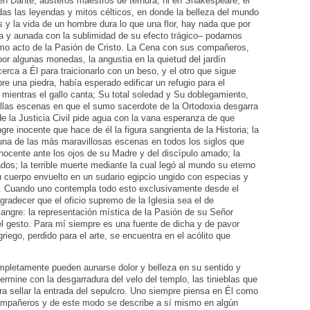
i en Dante, austeros maestros de ternura, ni en Shakespeare, el
das las leyendas y mitos célticos, en donde la belleza del mundo
 y la vida de un hombre dura lo que una flor, hay nada que por
da y aunada con la sublimidad de su efecto trágico– podamos
timo acto de la Pasión de Cristo. La Cena con sus compañeros,
or algunas monedas, la angustia en la quietud del jardín
cerca a Él para traicionarlo con un beso, y el otro que sigue
e una piedra, había esperado edificar un refugio para el
mientras el gallo canta; Su total soledad y Su doblegamiento,
ellas escenas en que el sumo sacerdote de la Ortodoxia desgarra
e la Justicia Civil pide agua con la vana esperanza de que
 inocente que hace de él la figura sangrienta de la Historia; la
una de las más maravillosas escenas en todos los siglos que
 Inocente ante los ojos de su Madre y del discípulo amado; la
os; la terrible muerte mediante la cual legó al mundo su eterno
 su cuerpo envuelto en un sudario egipcio ungido con especias y
y. Cuando uno contempla todo esto exclusivamente desde el
radecer que el oficio supremo de la Iglesia sea el de
sangre: la representación mística de la Pasión de su Señor
 el gesto. Para mí siempre es una fuente de dicha y de pavor
riego, perdido para el arte, se encuentra en el acólito que
ompletamente pueden aunarse dolor y belleza en su sentido y
ermine con la desgarradura del velo del templo, las tinieblas que
ara sellar la entrada del sepulcro. Uno siempre piensa en Él como
ompañeros y de este modo se describe a sí mismo en algún