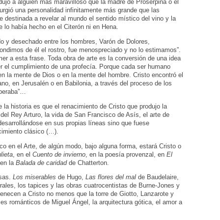
ujo a alguien más maravilloso que la madre de Proserpina o el
surgió una personalidad infinitamente más grande que las
e destinada a revelar al mundo el sentido místico del vino y la
e lo había hecho en el Citerón ni en Hena.
ado y desechado entre los hombres, Varón de Dolores,
ndimos de él el rostro, fue menospreciado y no lo estimamos”.
er a esta frase. Toda obra de arte es la conversión de una idea
r el cumplimiento de una profecía. Porque cada ser humano
 en la mente de Dios o en la mente del hombre. Cristo encontró el
iano, en Jerusalén o en Babilonia, a través del proceso de los
speraba”…
a historia es que el renacimiento de Cristo que produjo la
 del Rey Arturo, la vida de San Francisco de Asís, el arte de
desarrollándose en sus propias líneas sino que fuese
cimiento clásico (…).
o en el Arte, de algún modo, bajo alguna forma, estará Cristo o
lieta
, en el
Cuento de invierno
, en la poesía provenzal, en
El
en la
Balada de caridad
de Chatterton.
rsas.
Los miserables
de Hugo,
Las flores del mal
de Baudelaire,
trales, los tapices y las obras cuatrocentistas de Burne-Jones y
tenecen a Cristo no menos que la torre de Giotto, Lanzarote y
s románticos de Miguel Ángel, la arquitectura gótica, el amor a