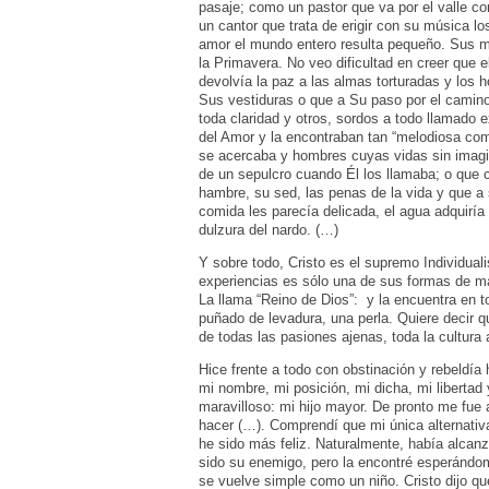
pasaje; como un pastor que va por el valle c
un cantor que trata de erigir con su música 
amor el mundo entero resulta pequeño. Sus m
la Primavera. No veo dificultad en creer que 
devolvía la paz a las almas torturadas y los
Sus vestiduras o que a Su paso por el camino 
toda claridad y otros, sordos a todo llamado 
del Amor y la encontraban tan “melodiosa com
se acercaba y hombres cuyas vidas sin imagi
de un sepulcro cuando Él los llamaba; o que 
hambre, su sed, las penas de la vida y que a
comida les parecía delicada, el agua adquiría 
dulzura del nardo. (…)
Y sobre todo, Cristo es el supremo Individual
experiencias es sólo una de sus formas de ma
La llama “Reino de Dios”: y la encuentra en 
puñado de levadura, una perla. Quiere decir 
de todas las pasiones ajenas, toda la cultura
Hice frente a todo con obstinación y rebeldí
mi nombre, mi posición, mi dicha, mi libertad 
maravilloso: mi hijo mayor. De pronto me fue 
hacer (…). Comprendí que mi única alternativ
he sido más feliz. Naturalmente, había alca
sido su enemigo, pero la encontré esperánd
se vuelve simple como un niño. Cristo dijo q