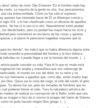
u alma” antes de morir. Dijo Emerson “En el hombre nada hay
te cierto. La mayoría de la gente es
otra
. Sus pensamientos
una cita entrecomillada. Cristo no fue sólo el supremo
. Hay quienes han intentado hacer de Él un filántropo común y
l siglo XIX, o lo han clasificado como un altruista de aquellos
tos. No fue ni lo uno ni lo otro. Naturalmente sintió piedad
s, los desdichados; pero su piedad fue mayor hacia los ricos y
ibertad para convertirse en esclavos de las cosas y quienes
riquezas y el placer le parecieron tragedias mayores que la
 para los demás”, les indicó que no había diferencia alguna entre
modo extendió la personalidad del hombre y la hizo titánica.
a individuo es o puede llegar a ser la historia del mundo. (…)
 artista puede concebir su vida. Para él lo que es mudo está
 imaginación tan amplia y maravillosa que nos sobrecoge de
narticulado, el mundo sin voz del dolor, en su reino y se
como sus hermanos a aquellos que, como dije, están mudos bajo
or Dios. Quiso ser la vista del ciego, el oído del sordo, el grito
enguas. Su deseo fue ser, para las miríadas de hombres que no
 cual pudieran llamar al cielo. Tuvo la naturaleza artística de
ran medios de realizar su concepción de lo Bello, sintió que una
ida en imagen e hizo de sí mismo la imagen del Varón de Dolores
 como no pudo hacerlo ningún Dios griego. (…)