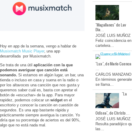
"Magallanes" de Lav
Dia…
JOSÉ LUIS MUÑOZ
Feliz coincidencia en
cartelera…
Hoy en app de la semana, vengo a hablar de
Musixmatch Music Player
, una app
desarrollada por Musixmatch.
"Lux", de Mario Cuenca
Se trata de una útil
aplicación con la que
…
podemos averiguar que canción está
CARLOS MANZANO
sonando.
Si estamos en algún lugar, un bar, una
En términos generale
tienda o incluso en casa y suena en la radio o
se llama…
por los altavoces una canción que nos gusta y
queremos saber cuál es, basta con apretar el
"La
botón de «escuchar» de la app. Para mayor
rapidez, podemos colocar un
widget
en el
escritorio y conocer la canción en cuestión de
segundos. Es una app bastante rápida y
Odisea", de Christo…
prácticamente siempre averigua la canción. Yo
JOSÉ LUIS MUÑOZ
diría que su porcentaje de aciertos es del 90%,
Resulta paradójico q
algo que no está nada mal.
las…