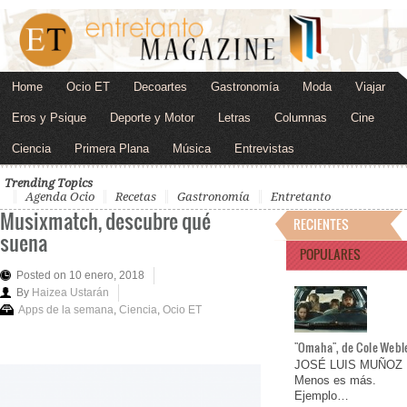
Home
Ocio ET
Decoartes
Gastronomía
Moda
Viajar
Eros y Psique
Deporte y Motor
Letras
Columnas
Cine
Ciencia
Primera Plana
Música
Entrevistas
Trending Topics
Agenda Ocio
Recetas
Gastronomía
Entretanto
Musixmatch, descubre qué
RECIENTES
suena
POPULARES
Posted on 10 enero, 2018
By
Haizea Ustarán
Apps de la semana
,
Ciencia
,
Ocio ET
"Omaha", de Cole Webl
JOSÉ LUIS MUÑOZ
Menos es más.
Ejemplo…