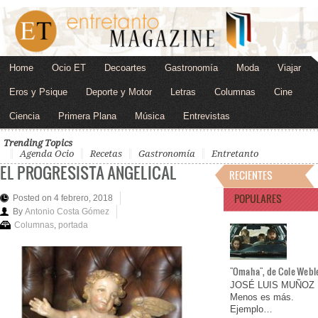
Home
Ocio ET
Decoartes
Gastronomía
Moda
Viajar
Eros y Psique
Deporte y Motor
Letras
Columnas
Cine
Ciencia
Primera Plana
Música
Entrevistas
Trending Topics
Agenda Ocio
Recetas
Gastronomía
Entretanto
EL PROGRESISTA ANGELICAL
RECIENTES
POPULARES
Posted on 4 febrero, 2018
By
Antonio Costa Gómez
Columnas
,
portada
"Omaha", de Cole Webl
JOSÉ LUIS MUÑOZ
Menos es más.
Ejemplo…