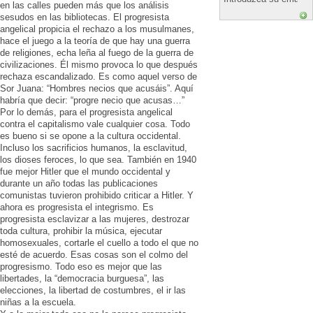
en las calles pueden más que los análisis
sesudos en las bibliotecas. El progresista
angelical propicia el rechazo a los musulmanes,
hace el juego a la teoría de que hay una guerra
de religiones, echa leña al fuego de la guerra de
civilizaciones. Él mismo provoca lo que después
rechaza escandalizado. Es como aquel verso de
Sor Juana: “Hombres necios que acusáis”. Aquí
habría que decir: “progre necio que acusas…”
Por lo demás, para el progresista angelical
contra el capitalismo vale cualquier cosa. Todo
es bueno si se opone a la cultura occidental.
Incluso los sacrificios humanos, la esclavitud,
los dioses feroces, lo que sea. También en 1940
fue mejor Hitler que el mundo occidental y
durante un año todas las publicaciones
comunistas tuvieron prohibido criticar a Hitler. Y
ahora es progresista el integrismo. Es
progresista esclavizar a las mujeres, destrozar
toda cultura, prohibir la música, ejecutar
homosexuales, cortarle el cuello a todo el que no
esté de acuerdo. Esas cosas son el colmo del
progresismo. Todo eso es mejor que las
libertades, la “democracia burguesa”, las
elecciones, la libertad de costumbres, el ir las
niñas a la escuela.