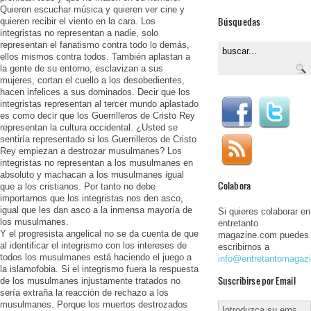
Quieren escuchar música y quieren ver cine y
Búsquedas
quieren recibir el viento en la cara. Los
integristas no representan a nadie, solo
representan el fanatismo contra todo lo demás,
ellos mismos contra todos. También aplastan a
la gente de su entorno, esclavizan a sus
mujeres, cortan el cuello a los desobedientes,
hacen infelices a sus dominados. Decir que los
integristas representan al tercer mundo aplastado
es como decir que los Guerrilleros de Cristo Rey
representan la cultura occidental. ¿Usted se
sentiría representado si los Guerrilleros de Cristo
Rey empiezan a destrozar musulmanes? Los
integristas no representan a los musulmanes en
absoluto y machacan a los musulmanes igual
Colabora
que a los cristianos. Por tanto no debe
importarnos que los integristas nos den asco,
igual que les dan asco a la inmensa mayoría de
Si quieres colaborar en
los musulmanes.
entretanto
Y el progresista angelical no se da cuenta de que
magazine.com puedes
al identificar el integrismo con los intereses de
escribirnos a
todos los musulmanes está haciendo el juego a
info@entretantomagaz
la islamofobia. Si el integrismo fuera la respuesta
Suscribirse por Email
de los musulmanes injustamente tratados no
sería extraña la reacción de rechazo a los
musulmanes. Porque los muertos destrozados