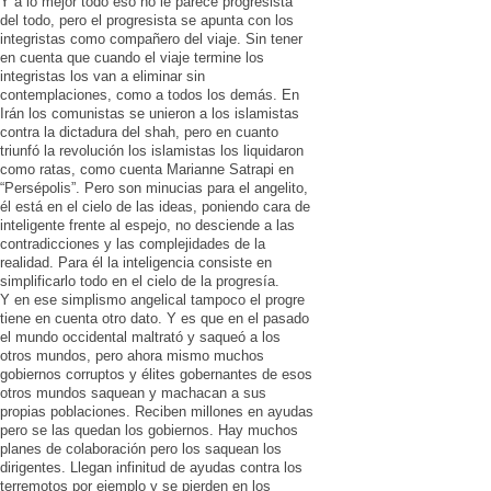
Y a lo mejor todo eso no le parece progresista
del todo, pero el progresista se apunta con los
integristas como compañero del viaje. Sin tener
en cuenta que cuando el viaje termine los
integristas los van a eliminar sin
contemplaciones, como a todos los demás. En
Irán los comunistas se unieron a los islamistas
contra la dictadura del shah, pero en cuanto
triunfó la revolución los islamistas los liquidaron
como ratas, como cuenta Marianne Satrapi en
“Persépolis”. Pero son minucias para el angelito,
él está en el cielo de las ideas, poniendo cara de
inteligente frente al espejo, no desciende a las
contradicciones y las complejidades de la
realidad. Para él la inteligencia consiste en
simplificarlo todo en el cielo de la progresía.
Y en ese simplismo angelical tampoco el progre
tiene en cuenta otro dato. Y es que en el pasado
el mundo occidental maltrató y saqueó a los
otros mundos, pero ahora mismo muchos
gobiernos corruptos y élites gobernantes de esos
otros mundos saquean y machacan a sus
propias poblaciones. Reciben millones en ayudas
pero se las quedan los gobiernos. Hay muchos
planes de colaboración pero los saquean los
dirigentes. Llegan infinitud de ayudas contra los
terremotos por ejemplo y se pierden en los