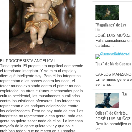
"Magallanes" de Lav
Dia…
JOSÉ LUIS MUÑOZ
Feliz coincidencia en
cartelera…
EL PROGRESISTA ANGELICAL
"Lux", de Mario Cuenca
Tiene gracia. El progresista angelical comprende
…
el terrorismo integrista. Y se mira al espejo y
CARLOS MANZANO
dice: qué inteligente soy. Para él los integristas
En términos generale
representan a los pobres contra los ricos, el
se llama…
tercer mundo explotado contra el primer mundo
explotador, las otras culturas machacadas por la
"La
cultura occidental, los musulmanes humillados
contra los cristianos ofensores. Los integristas
representan a los antiguos colonizados contra
los colonizadores. Pero no hay nada de eso. Los
Odisea", de Christo…
integristas no representan a esa gente, toda esa
JOSÉ LUIS MUÑOZ
gente no quiere saber nada de ellos. La inmensa
Resulta paradójico q
mayoría de la gente quiere vivir y que no le
las…
prohíban todo y que no maten en su nombre.