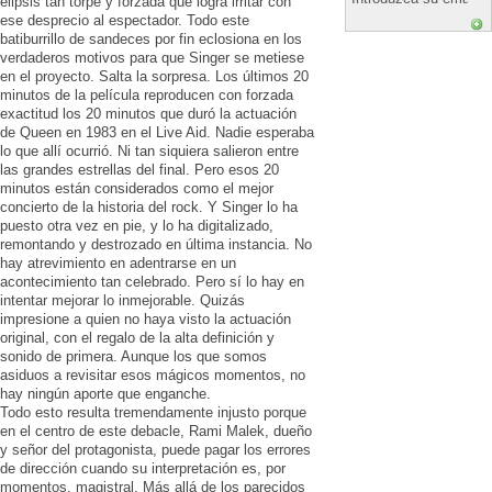
elipsis tan torpe y forzada que logra irritar con
ese desprecio al espectador. Todo este
batiburrillo de sandeces por fin eclosiona en los
verdaderos motivos para que Singer se metiese
en el proyecto. Salta la sorpresa. Los últimos 20
minutos de la película reproducen con forzada
exactitud los 20 minutos que duró la actuación
de Queen en 1983 en el Live Aid. Nadie esperaba
lo que allí ocurrió. Ni tan siquiera salieron entre
las grandes estrellas del final. Pero esos 20
minutos están considerados como el mejor
concierto de la historia del rock. Y Singer lo ha
puesto otra vez en pie, y lo ha digitalizado,
remontando y destrozado en última instancia. No
hay atrevimiento en adentrarse en un
acontecimiento tan celebrado. Pero sí lo hay en
intentar mejorar lo inmejorable. Quizás
impresione a quien no haya visto la actuación
original, con el regalo de la alta definición y
sonido de primera. Aunque los que somos
asiduos a revisitar esos mágicos momentos, no
hay ningún aporte que enganche.
Todo esto resulta tremendamente injusto porque
en el centro de este debacle, Rami Malek, dueño
y señor del protagonista, puede pagar los errores
de dirección cuando su interpretación es, por
momentos, magistral. Más allá de los parecidos