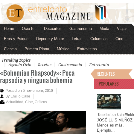
Home
Ocio ET
Decoartes
Gastronomía
Moda
Viajar
Eros y Psique
Deporte y Motor
Letras
Columnas
Cine
Ciencia
Primera Plana
Música
Entrevistas
Trending Topics
Agenda Ocio
Recetas
Gastronomía
Entretanto
«Bohemian Rhapsody»: Poca
RECIENTES
rapsodia y ninguna bohemia
POPULARES
Posted on 5 noviembre, 2018
By
Emilio Calle
Actualidad
,
Cine
,
Críticas
"Omaha", de Cole Webl
JOSÉ LUIS MUÑOZ
Menos es más.
Ejemplo…