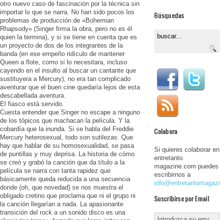
otro nuevo caso de fascinación por la técnica sin
importar lo que se narra. No han sido pocos los
Búsquedas
problemas de producción de «Bohemian
Rhapsody» (Singer firma la obra, pero no es él
quien la termina), y si se tiene en cuenta que es
un proyecto de dos de los integrantes de la
banda (en ese empeño ridículo de mantener
Queen a flote, como si lo necesitara, incluso
cayendo en el insulto al buscar un cantante que
sustituyera a Mercury), no era tan complicado
aventurar que el buen cine quedaría lejos de esta
descabellada aventura.
El fiasco está servido.
Cuesta entender que Singer no escape a ninguno
de los tópicos que machacan la película. Y la
cobardía que la inunda. Si se habla del Freddie
Colabora
Mercury heterosexual, todo son sutilezas. Que
hay que hablar de su homosexualidad, se pasa
Si quieres colaborar en
de puntillas y muy deprisa. La historia de cómo
entretanto
se creó y grabó la canción que da título a la
magazine.com puedes
película se narra con tanta rapidez que
escribirnos a
básicamente queda reducida a una secuencia
info@entretantomagaz
donde (oh, que novedad) se nos muestra el
obligado cretino que proclama que ni el grupo ni
Suscribirse por Email
la canción llegarían a nada. La apasionante
transición del rock a un sonido disco es una