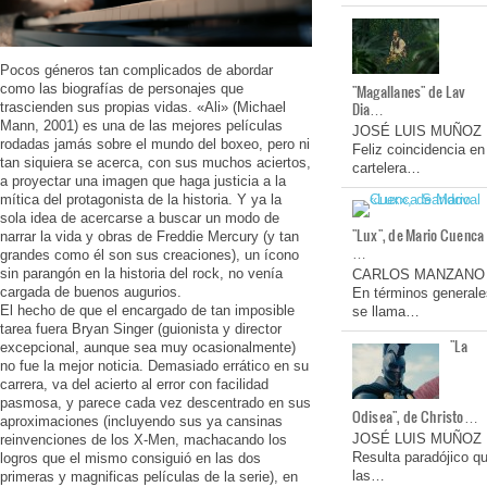
Pocos géneros tan complicados de abordar
como las biografías de personajes que
"Magallanes" de Lav
Dia…
trascienden sus propias vidas. «Ali» (Michael
Mann, 2001) es una de las mejores películas
JOSÉ LUIS MUÑOZ
rodadas jamás sobre el mundo del boxeo, pero ni
Feliz coincidencia en
tan siquiera se acerca, con sus muchos aciertos,
cartelera…
a proyectar una imagen que haga justicia a la
mítica del protagonista de la historia. Y ya la
sola idea de acercarse a buscar un modo de
"Lux", de Mario Cuenca
narrar la vida y obras de Freddie Mercury (y tan
…
grandes como él son sus creaciones), un ícono
sin parangón en la historia del rock, no venía
CARLOS MANZANO
cargada de buenos augurios.
En términos generale
El hecho de que el encargado de tan imposible
se llama…
tarea fuera Bryan Singer (guionista y director
"La
excepcional, aunque sea muy ocasionalmente)
no fue la mejor noticia. Demasiado errático en su
carrera, va del acierto al error con facilidad
pasmosa, y parece cada vez descentrado en sus
Odisea", de Christo…
aproximaciones (incluyendo sus ya cansinas
JOSÉ LUIS MUÑOZ
reinvenciones de los X-Men, machacando los
Resulta paradójico q
logros que el mismo consiguió en las dos
las…
primeras y magnificas películas de la serie), en