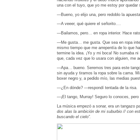
una con el tuyo, que yo me estoy por quedar s
—Bueno, yo elijo una, pero redoblo la apuesta
—A veeer, qué quiere el señorito….
—Bailamos, pero… en ropa interior. Hace rato
—Me gusta… me gusta. Que sea en ropa interio
mismo tiempo que me arrepentía de lo que ha
termine la idea. ¡Yo y mi boca! No sumaba ni
que, cada vez que lo usara con alguien, me a
—Apa… bueno. Seremos tres para este tango 
sin ayuda y tiramos la ropa sobre la cama. Mi 
boxer negro y, a pedido mío, las medias pue
—¿En dónde? —respondí tentada de la risa.
—¡El tango, Murray! Seguro lo conoces, pero 
La música empezó a sonar, era un tangazo par
dos alas la ambición de mi suburbio // con este
buscando el cielo”.