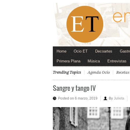
Home
Ocio ET
Decoartes
Gastr
Primera Plana
Música
Entrevistas
Trending Topics
Agenda Ocio
Recetas
Sangre y tango IV
Posted on 6 marzo, 2019
By
Julieta