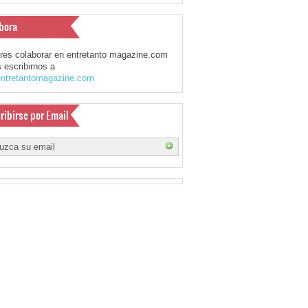
bora
eres colaborar en entretanto magazine.com
 escribirnos a
ntretantomagazine.com
ribirse por Email