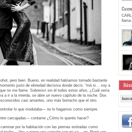
Cuen
CARL
llam
lcohol, pero bien. Bueno, en realidad habíamos tomado bastante
Bús
momento justo de ebriedad decisiva donde decís: “má si… voy a
, que no me llame. Sobreviví sin él todos estos años, ¿Cuál sería
va a ir a la mierda, se abre un nuevo capítulo de la noche. Dos
sconocidos casi amantes, uno más borracho que el otro.
controlar lo que modulaba— no lo hagamos como siempre.
ntre carcajadas— contame ¿Cómo lo querés hacer?
minar por la habitación con las piernas estiradas como
do al techo— Voy a poner una canción con mi ce… no. Poné vos