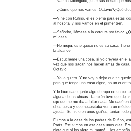
—Vamos Milonguita, junte sus cosas que no
—¿Cómo que nos vamos, Octavio?¿Qué dic
—Vine con Rufino, él es pierna para estas c
al hospital y nos vamos en el primer tren.
—Señorito, llámese a la cordura por favor. ¿
mi casa.
—No mujer, este queco no es su casa. Tiene q
la alcance.
—Escucheme una cosa, si yo creyera en el am
vez que nos sacan nos hacen amas de casa, y 
Octavio.
—Yo la quiero. Y no voy a dejar que se quede
para que tenga una casa digna, no un cuartit
Y le hice caso, junté algo de ropa en un bolso 
alguna de las chicas. También tuve que dejar 
dijo que no me iba a faltar nada. Me sacó en 
el esfuerzo y que necesitaba ver a un médico
ayudar. Se hicieron unos guiños, tenían todo 
Fuimos a la casa de los padres de Rufino, est
París. Estuvimos en esa casa unos días. Er
plata que si los viera mi mamá… los empeña. 