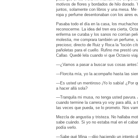
motivos de flores y bordados de hilo dorado. 
juntos, solamente con libros y una mesa. Me d
ropa y perfume desentonaban con los aires eu
Pasaba todo el día en la casa, los muchachos
reconocerme. La idea del tren era cierta, Octa
enferma se curaba y los sanos no corrían peli
molestia, me comprara también un perfume, u
precioso; directo de Ruiz y Roca la “loción c
pañoletas para el cuello. Rufino me prestó un
Callao. Quedé lela cuando vi que Octavio viaj
—¿Vamos a pasar a buscar sus cosas antes
—Florcita mía, yo la acompaño hasta las sier
—Es usted un mentiroso ¡Yo lo sabía! ¿Por 
a hacer allá sola?
—Tranquila mi musa, no tenga usted pavura. A
cuando termine la carrera yo voy para allá, a t
las veces que pueda, se lo prometo. Nos vamo
Mezcla de angustia y tristeza. No hallaba mot
sabe cuándo. Si yo no estaba mal en el cabar
podía verlo.
—Sabe qué Mina —dijo haciendo un intento d