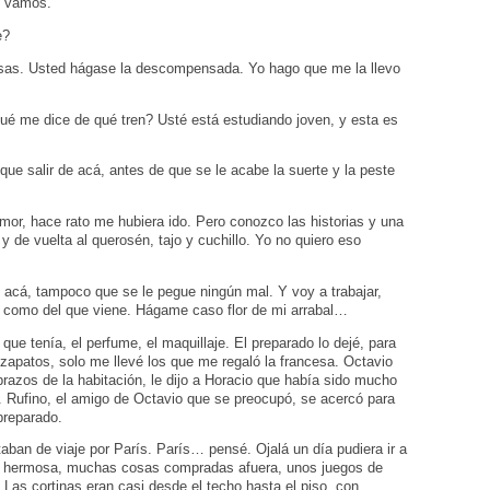
s vamos.
e?
osas. Usted hágase la descompensada. Yo hago que me la llevo
Qué me dice de qué tren? Usté está estudiando joven, y esta es
ue salir de acá, antes de que se le acabe la suerte y la peste
or, hace rato me hubiera ido. Pero conozco las historias y una
de vuelta al querosén, tajo y cuchillo. Yo no quiero eso
 acá, tampoco que se le pegue ningún mal. Y voy a trabajar,
o como del que viene. Hágame caso flor de mi arrabal…
que tenía, el perfume, el maquillaje. El preparado lo dejé, para
zapatos, solo me llevé los que me regaló la francesa. Octavio
brazos de la habitación, le dijo a Horacio que había sido mucho
. Rufino, el amigo de Octavio que se preocupó, se acercó para
preparado.
aban de viaje por París. París… pensé. Ojalá un día pudiera ir a
a hermosa, muchas cosas compradas afuera, unos juegos de
Las cortinas eran casi desde el techo hasta el piso, con