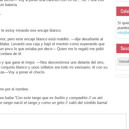
in batería.
Cola
.
Si qui
puedes
 te estoy mirando ese encaje blanco.
info@e
r, pero este encaje blanco está maldito. —dije desafiante al
blaba. Levantó una ceja y bajó el mentón como esperando que
Susc
 un poco lo que estaba por decir— Quien me lo regaló me pidió
cordara de él.
y que gane el mejor. —Nos desvestimos uno delante del otro,
conjunto blanco y unos stilletos era todo mi vestuario; él con su
stas—Voy a poner el choclo.
no por el nombre.
a bailar.
“Con este tango que es burlón y compadrito // se ató
 tango nació el tango y como un grito // salió del sórdido barrial