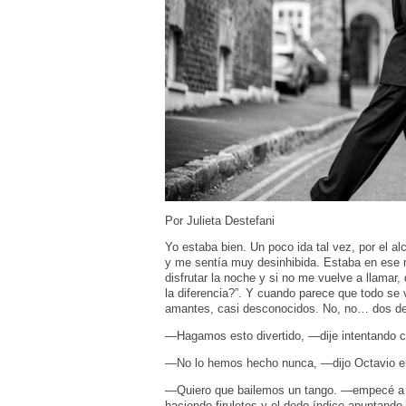
Por Julieta Destefani
Yo estaba bien. Un poco ida tal vez, por el a
y me sentía muy desinhibida. Estaba en ese 
disfrutar la noche y si no me vuelve a llamar
la diferencia?”. Y cuando parece que todo se 
amantes, casi desconocidos. No, no… dos de
—Hagamos esto divertido, —dije intentando 
—No lo hemos hecho nunca, —dijo Octavio e
—Quiero que bailemos un tango. —empecé a ca
haciendo firuletes y el dedo índice apuntan