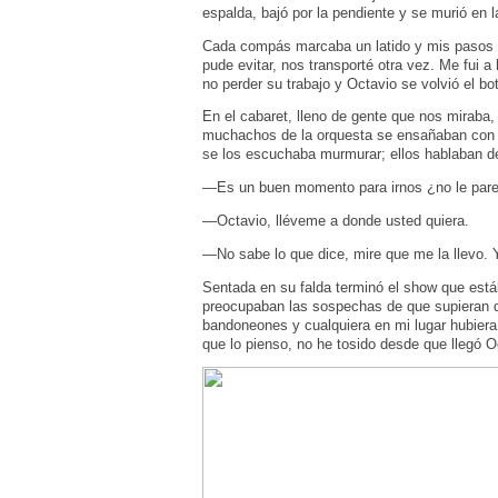
espalda, bajó por la pendiente y se murió en
Cada compás marcaba un latido y mis pasos s
pude evitar, nos transporté otra vez. Me fui a
no perder su trabajo y Octavio se volvió el bo
En el cabaret, lleno de gente que nos miraba
muchachos de la orquesta se ensañaban con l
se los escuchaba murmurar; ellos hablaban de
—Es un buen momento para irnos ¿no le parec
—Octavio, lléveme a donde usted quiera.
—No sabe lo que dice, mire que me la llevo
Sentada en su falda terminó el show que est
preocupaban las sospechas de que supieran 
bandoneones y cualquiera en mi lugar hubiera c
que lo pienso, no he tosido desde que llegó O