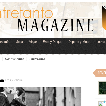
onomía
Moda
Viajar
Eros y Psique
Deporte y Motor
Letras
Gastronomía
Entretanto
RECIE
Eros y Psique