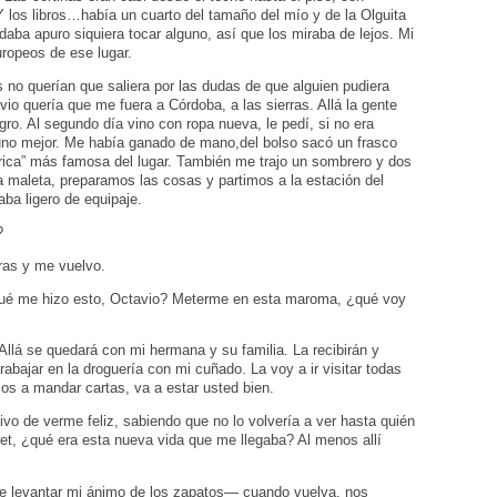
Y los libros…había un cuarto del tamaño del mío y de la Olguita
aba apuro siquiera tocar alguno, así que los miraba de lejos. Mi
ropeos de ese lugar.
 no querían que saliera por las dudas de que alguien pudiera
vio quería que me fuera a Córdoba, a las sierras. Allá la gente
gro. Al segundo día vino con ropa nueva, le pedí, si no era
no mejor. Me había ganado de mano,del bolso sacó un frasco
ítrica” más famosa del lugar. También me trajo un sombrero y dos
a maleta, preparamos las cosas y partimos a la estación del
aba ligero de equipaje.
?
ras y me vuelvo.
qué me hizo esto, Octavio? Meterme en esta maroma, ¿qué voy
llá se quedará con mi hermana y su familia. La recibirán y
rabajar en la droguería con mi cuñado. La voy a ir visitar todas
s a mandar cartas, va a estar usted bien.
ivo de verme feliz, sabiendo que no lo volvería a ver hasta quién
et, ¿qué era esta nueva vida que me llegaba? Al menos allí
e levantar mi ánimo de los zapatos— cuando vuelva, nos