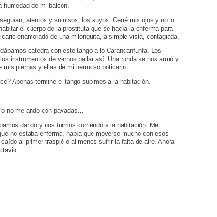
 la humedad de mi balcón.
eguían, atentos y sumisos, los suyos. Cerré mis ojos y no lo
 habitar el cuerpo de la prostituta que se hacía la enferma para
ticario enamorado de una milonguita, a simple vista, contagiada.
, dábamos cátedra con este tango a lo Carancanfunfa. Los
os instrumentos de vernos bailar así. Una ronda se nos armó y
 mis piernas y ellas de mi hermoso boticario.
e? Apenas termine el tango subimos a la habitación.
. Yo no me ando con pavadas…
ábamos dando y nos fuimos corriendo a la habitación. Me
que no estaba enferma, había que moverse mucho con esos
aído al primer traspié o al menos sufrir la falta de aire. Ahora
ctavio.