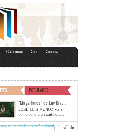
Columnas
Cine
Ciencia
NTES
POPULARES
"Magallanes" de Lav Dia…
JOSÉ LUIS MUÑOZ Feliz
coincidencia en cartelera…
"Lux", de