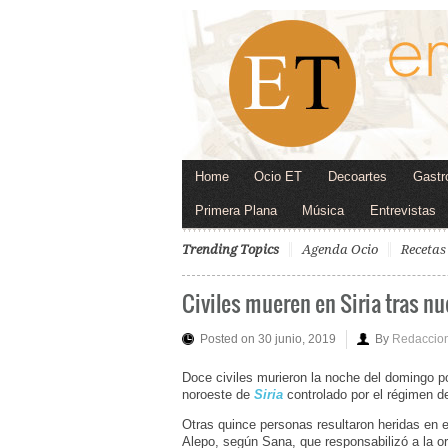
Home
Ocio ET
Decoartes
Gastr
Primera Plana
Música
Entrevistas
Trending Topics
Agenda Ocio
Recetas
Civiles mueren en Siria tras 
Posted on 30 junio, 2019
By
Redaccio
Doce civiles murieron la noche del domingo po
noroeste de
Siria
controlado por el régimen de
Otras quince personas resultaron heridas en e
Alepo, según Sana, que responsabilizó a la o