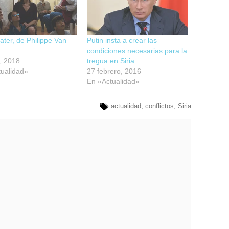
ter, de Philippe Van
Putin insta a crear las
condiciones necesarias para la
l, 2018
tregua en Siria
ualidad»
27 febrero, 2016
En «Actualidad»
actualidad
,
conflictos
,
Siria