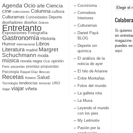
Agenda Ocio
Ciencia
Archivos
arte
Cocinísima
cine
Columna
cultura
colecciones
Comodoos
Culturamas
Curiosidades
Deporte
Interiores
Colabor
diseñadores
diseños
Dulces
Entretanto
Culturamas
Si quieres
Fotografía
Exposiciones
Daniel Payá
en entreta
Gastronomía
Historia
BLOG
magazine
Libros
Humor
internacional
Deporte sin
puedes esc
Literatura
Margret
madrid
aquí.
química
Schuchmann
moda
El análisis de la
música
novela negra
opinión
Ocio
noticia de ayer
prendas
propuestas
Paris
pasarelas
El hilo de Arianne
Psicología
Raquel Díaz Illescas
Recetas
Salud
Relatos
Entre Montañas
tendencias
URO
Tecnología
texturas
Fotos del mundo
viajar
viñeta
Viajar
La galleta rota
La Musa
Leyendo el mundo
con los pies
My Leitmotiv
Pasión por la