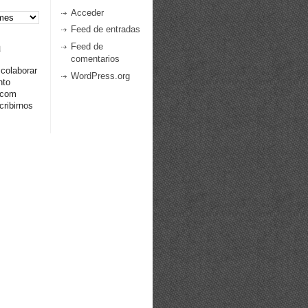
Acceder
Feed de entradas
a
Feed de
comentarios
 colaborar
WordPress.org
nto
.com
ribirnos