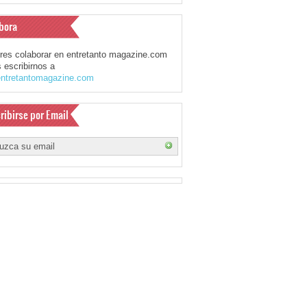
bora
eres colaborar en entretanto magazine.com
 escribirnos a
ntretantomagazine.com
ribirse por Email