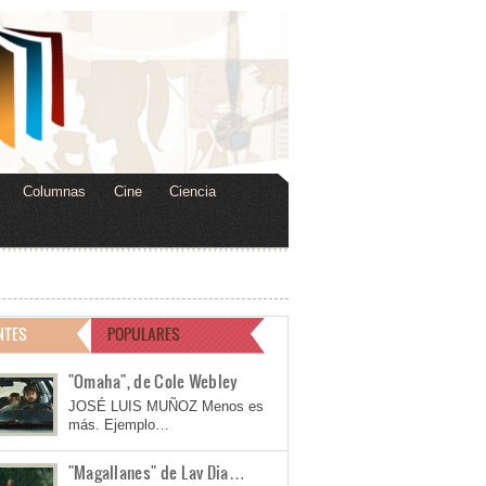
Columnas
Cine
Ciencia
NTES
POPULARES
"Omaha", de Cole Webley
JOSÉ LUIS MUÑOZ Menos es
más. Ejemplo…
"Magallanes" de Lav Dia…