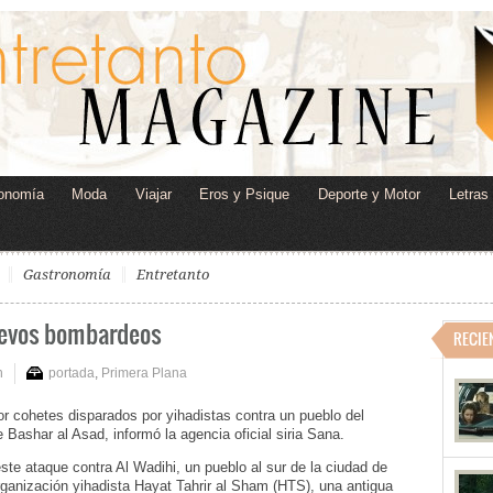
onomía
Moda
Viajar
Eros y Psique
Deporte y Motor
Letras
Gastronomía
Entretanto
nuevos bombardeos
RECIE
n
portada
,
Primera Plana
r cohetes disparados por yihadistas contra un pueblo del
 Bashar al Asad, informó la agencia oficial siria Sana.
ste ataque contra Al Wadihi, un pueblo al sur de la ciudad de
rganización yihadista Hayat Tahrir al Sham (HTS), una antigua