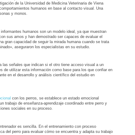
stigación de la Universidad de Medicina Veterinaria de Viena
r comportamientos humanos en base al contacto visual. Una
ersonas y monos.
n informantes humanos son un modelo ideal, ya que muestran
al con sus amos y han demostrado ser capaces de evaluar el
na gran capacidad de seguir la mirada humana cuando se trata
minado», aseguraron los especialistas en su estudio.
las señales que indican si el otro tiene acceso visual a un
s de utilizar esta información como base para los que confiar en
e en el desarrollo y análisis científico del estudio en
ocional
con los perros, se establece un estado emocional
un trabajo de enseñanza-aprendizaje coordinado entre perro y
aciones sociales en su proceso.
entrenador es sencilla. En el entrenamiento con proceso
tica del perro para evaluar cómo se encuentra y adapta su trabajo