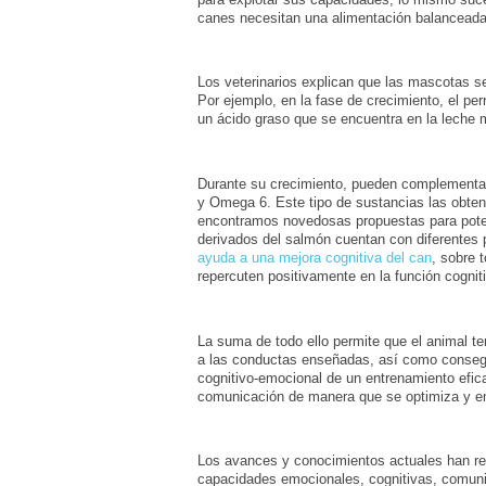
canes necesitan una alimentación balanceada
Los veterinarios explican que las mascotas se
Por ejemplo, en la fase de crecimiento, el pe
un ácido graso que se encuentra en la leche ma
Durante su crecimiento, pueden complementa
y Omega 6. Este tipo de sustancias las obte
encontramos novedosas propuestas para potenc
derivados del salmón cuentan con diferentes 
ayuda a una mejora cognitiva del can
, sobre 
repercuten positivamente en la función cogniti
La suma de todo ello permite que el animal t
a las conductas enseñadas, así como consegu
cognitivo-emocional de un entrenamiento eficaz
comunicación de manera que se optimiza y enr
Los avances y conocimientos actuales han rede
capacidades emocionales, cognitivas, comunic