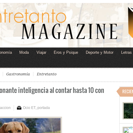
onomía
Moda
Viajar
Eros y Psique
Deporte y Motor
Letras
Gastronomía
Entretanto
nante inteligencia al contar hasta 10 con
RECIE
accion
Ocio ET
,
portada