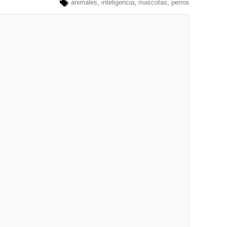
animales
,
inteligencia
,
mascotas
,
perros