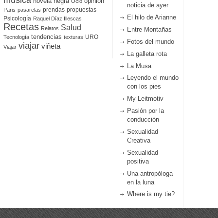
música
novela negra
opinión
Ocio
noticia de ayer
prendas
propuestas
Paris
pasarelas
El hilo de Arianne
Psicología
Raquel Díaz Illescas
Recetas
Salud
Relatos
Entre Montañas
tendencias
URO
Tecnología
texturas
Fotos del mundo
viajar
viñeta
Viajar
La galleta rota
La Musa
Leyendo el mundo
con los pies
My Leitmotiv
Pasión por la
conducción
Sexualidad
Creativa
Sexualidad
positiva
Una antropóloga
en la luna
Where is my tie?