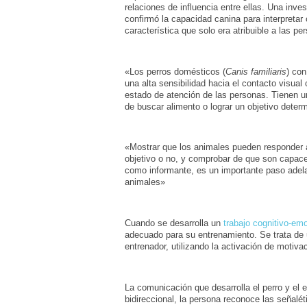
relaciones de influencia entre ellas. Una inve
confirmó la capacidad canina para interpreta
característica que solo era atribuible a las p
«Los perros domésticos (
Canis familiaris
) co
una alta sensibilidad hacia el contacto visu
estado de atención de las personas. Tienen u
de buscar alimento o lograr un objetivo deter
«Mostrar que los animales pueden responder a 
objetivo o no, y comprobar de que son capace
como informante, es un importante paso adelant
animales»
Cuando se desarrolla un
trabajo cognitivo-em
adecuado para su entrenamiento. Se trata de 
entrenador, utilizando la activación de motiv
La comunicación que desarrolla el perro y el 
bidireccional, la persona reconoce las señalé