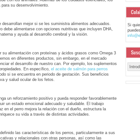
 para su desenvolvimiento.
Cola
 desarrollan mejor si se les suministra alimentos adecuados.
Si qui
rro debe alimentarse con opciones nutritivas que incluyen DHA,
puedes
terna y ayuda al desarrollo cerebral y la visión.
info@e
Susc
r su alimentación con proteínas y ácidos grasos como Omega 3
nemos en diferentes productos, sin embargo, en el mercado
iar el desarrollo de nuestro can. Por ejemplo, los suplementos
propiedades. En específico,
el aceite de salmón para perros
todo si se encuentra en periodo de gestación. Sus beneficios
va y salud ocular de los fetos.
enga un reforzamiento positivo y pueda responder favorablemente
ir un estado emocional adecuado y saludable. El trabajo
 en el perro mejora la relación con el dueño, estructura la
iquece su vida a través de distintas actividades.
finido las características de los perros, particularmente a sus
ativas y relacionales con otras personas, así como las