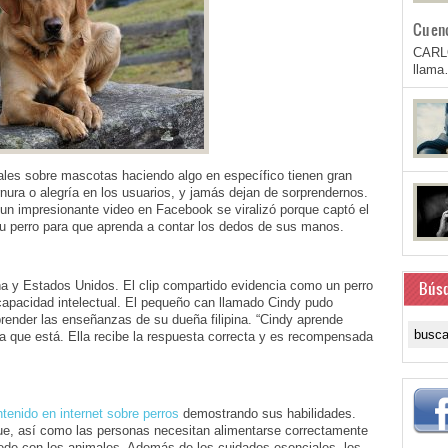
Cuen
CARL
llam
les sobre mascotas haciendo algo en específico tienen gran
nura o alegría en los usuarios, y jamás dejan de sorprendernos.
un impresionante video en Facebook se viralizó porque captó el
su perro para que aprenda a contar los dedos de sus manos.
Bús
ña y Estados Unidos. El clip compartido evidencia como un perro
capacidad intelectual. El pequeño can llamado Cindy pudo
render las enseñanzas de su dueña filipina. “Cindy aprende
a que está. Ella recibe la respuesta correcta y es recompensada
tenido en internet sobre perros
demostrando sus habilidades.
, así como las personas necesitan alimentarse correctamente
ede con los animales. Además de los cuidados esenciales, los