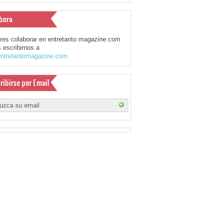
bora
eres colaborar en entretanto magazine.com
 escribirnos a
ntretantomagazine.com
ribirse por Email