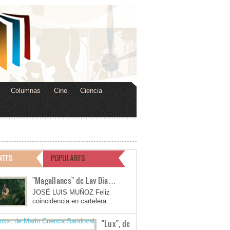
Columnas
Cine
Ciencia
NTES
POPULARES
"Magallanes" de Lav Dia…
JOSÉ LUIS MUÑOZ Feliz
coincidencia en cartelera…
"Lux", de