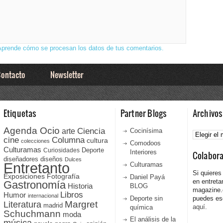
Aprende cómo se procesan los datos de tus comentarios.
ontacto
Newsletter
Etiquetas
Partner Blogs
Archivos
Agenda Ocio
Ciencia
Archivos
arte
Cocinísima
cine
Columna
cultura
colecciones
Comodoos
Culturamas
Curiosidades
Deporte
Interiores
Colabor
diseñadores
diseños
Dulces
Entretanto
Culturamas
Si quieres
Fotografía
Exposiciones
Daniel Payá
en entreta
Gastronomía
Historia
BLOG
magazine
Libros
Humor
internacional
Deporte sin
puedes esc
Literatura
Margret
madrid
aquí.
química
Schuchmann
moda
El análisis de la