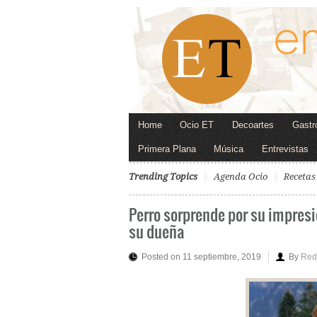
Home
Ocio ET
Decoartes
Gastr
Primera Plana
Música
Entrevistas
Trending Topics
Agenda Ocio
Recetas
Perro sorprende por su impresio
su dueña
Posted on 11 septiembre, 2019
By
Red