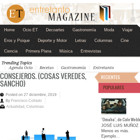
Home
Ocio ET
Decoartes
Gastronomía
Moda
Viajar
Eros y Psique
Deporte y Motor
Letras
Columnas
Cine
Ciencia
Primera Plana
Música
Entrevistas
Trending Topics
Agenda Ocio
Recetas
Gastronomía
Entretanto
CONSEJEROS. (COSAS VEREDES,
RECIENTES
SANCHO)
POPULARES
Posted on 27 diciembre, 2019
By
Francisco Collado
Actualidad
,
Columnas
"Omaha", de Cole Webl
JOSÉ LUIS MUÑOZ
Menos es más.
Ejemplo…