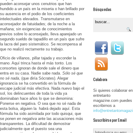
pueden aconsejar unos cenutrios que han
Búsquedas
hundido a un país en la miseria o han brillado por
su ausencia en el podio de los coeficientes
intelectuales elevados. Transmutarse en
aconsejador de fatuidades; de la noche a la
mañana; sin exigencias de conocimientos
previos sobre lo aconsejado, lleva aparejado un
segundo sueldo de tapadillo en un país que sufre
la lacra del paro sistemático. Se recompensa al
que no realizó rectamente su trabajo.
Oficio de villanos, pillar tajada y esconder la
mano. Aquí trinca hasta el más tonto. Los
consortes ignoran de donde sale el dinero que
entra en su casa. Nadie sabe nada.
Sólo sé que
no sé nada
, (que diría Sócrates). Alegar
Colabora
ignorancia se ha convertido en la fórmula de
escape judicial más efectiva. Nada nuevo bajo el
Si quieres colaborar en
sol, los delincuentes de toda la vida ya
entretanto
dominaban hace años lo que se denomina:
magazine.com puedes
Ponerse en negativa. O sea que no sé nada de
escribirnos a
esta bolsa, alguien la habrá dejado aquí. Esta
info@entretantomagaz
fórmula ha sido asimilada por todo quisqui, que
se
ponen en negativa
ante las acusaciones más
Suscribirse por Email
transparentes. La dificultad de demostrar
judicialmente que el puesto sea una