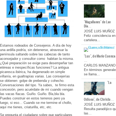
"Magallanes" de Lav
Dia…
JOSÉ LUIS MUÑOZ
Feliz coincidencia en
cartelera…
Estamos rodeados de Consejeros. A día de hoy
una ardilla podría, sin detenerse, atravesar la
península saltando sobre las cabezas de tanto
"Lux", de Mario Cuenca
aconsejador y consultor como habitan la misma.
…
¿Qué preparación se exige para desempeñar tan
CARLOS MANZANO
etéreas e inespecíficas funciones? La antigua
En términos generale
picaresca ibérica, ha degenerado en simple
se llama…
villanía, en gualtrapías varias. Las consejerías
se obtienen golpe de prebenda y cohecho.
"La
Conversaciones del tipo. Ya sabes, te firmo esta
concesión, pero acuérdate de mí cuando vengan
las vacas flacas. Guiño. Guiño. Bla,bla bla.
Puedes construir en estos terrenos pero ya
Odisea", de Christo…
luego, si eso… Cuando se me termine el chollo,
JOSÉ LUIS MUÑOZ
aquí me tienes, criaturilla, etc, etc.
Resulta paradójico q
las…
Se pregunta el ciudadano sobre que particulares