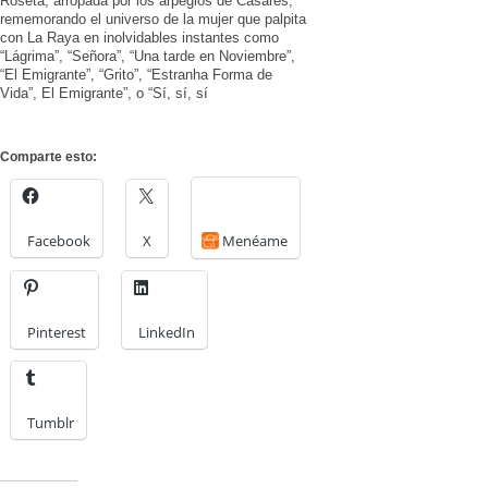
Roseta, arropada por los arpegios de Casares,
rememorando el universo de la mujer que palpita
con La Raya en inolvidables instantes como
“Lágrima”, “Señora”, “Una tarde en Noviembre”,
“El Emigrante”, “Grito”, “Estranha Forma de
Vida”, El Emigrante”, o “Sí, sí, sí
Comparte esto:
Facebook
X
Menéame
Pinterest
LinkedIn
Tumblr