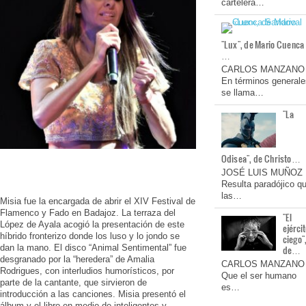
cartelera…
"Lux", de Mario Cuenca
…
CARLOS MANZANO
En términos generale
se llama…
"La
Odisea", de Christo…
JOSÉ LUIS MUÑOZ
Resulta paradójico q
las…
Misia fue la encargada de abrir el XIV Festival de
Flamenco y Fado en Badajoz. La terraza del
"El
López de Ayala acogió la presentación de este
ejérci
híbrido fronterizo donde los luso y lo jondo se
ciego"
dan la mano. El disco “Animal Sentimental” fue
de…
desgranado por la “heredera” de Amalia
CARLOS MANZANO
Rodrigues, con interludios humorísticos, por
Que el ser humano
parte de la cantante, que sirvieron de
es…
introducción a las canciones. Misia presentó el
álbum y el libro en medio de inteligentes y