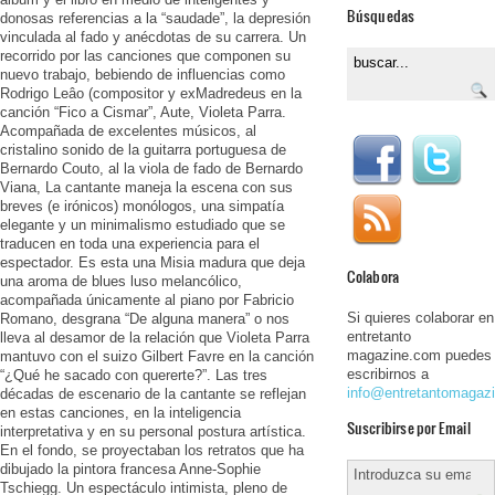
Búsquedas
donosas referencias a la “saudade”, la depresión
vinculada al fado y anécdotas de su carrera. Un
recorrido por las canciones que componen su
nuevo trabajo, bebiendo de influencias como
Rodrigo Leâo (compositor y exMadredeus en la
canción “Fico a Cismar”, Aute, Violeta Parra.
Acompañada de excelentes músicos, al
cristalino sonido de la guitarra portuguesa de
Bernardo Couto, al la viola de fado de Bernardo
Viana, La cantante maneja la escena con sus
breves (e irónicos) monólogos, una simpatía
elegante y un minimalismo estudiado que se
traducen en toda una experiencia para el
espectador. Es esta una Misia madura que deja
Colabora
una aroma de blues luso melancólico,
acompañada únicamente al piano por Fabricio
Si quieres colaborar en
Romano, desgrana “De alguna manera” o nos
entretanto
lleva al desamor de la relación que Violeta Parra
magazine.com puedes
mantuvo con el suizo Gilbert Favre en la canción
escribirnos a
“¿Qué he sacado con quererte?”. Las tres
info@entretantomagaz
décadas de escenario de la cantante se reflejan
en estas canciones, en la inteligencia
Suscribirse por Email
interpretativa y en su personal postura artística.
En el fondo, se proyectaban los retratos que ha
dibujado la pintora francesa Anne-Sophie
Tschiegg. Un espectáculo intimista, pleno de