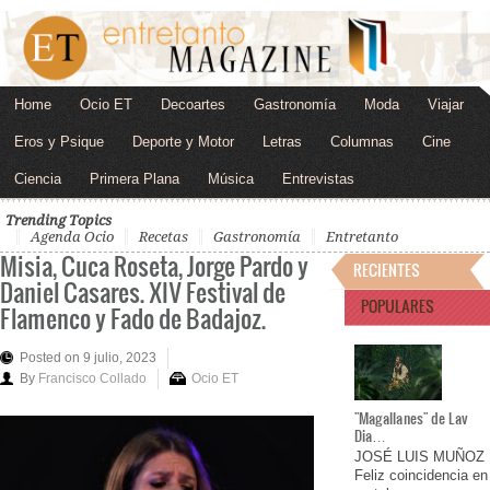
Home
Ocio ET
Decoartes
Gastronomía
Moda
Viajar
Eros y Psique
Deporte y Motor
Letras
Columnas
Cine
Ciencia
Primera Plana
Música
Entrevistas
Trending Topics
Agenda Ocio
Recetas
Gastronomía
Entretanto
Misia, Cuca Roseta, Jorge Pardo y
RECIENTES
Daniel Casares. XIV Festival de
POPULARES
Flamenco y Fado de Badajoz.
Posted on 9 julio, 2023
By
Francisco Collado
Ocio ET
"Magallanes" de Lav
Dia…
JOSÉ LUIS MUÑOZ
Feliz coincidencia en