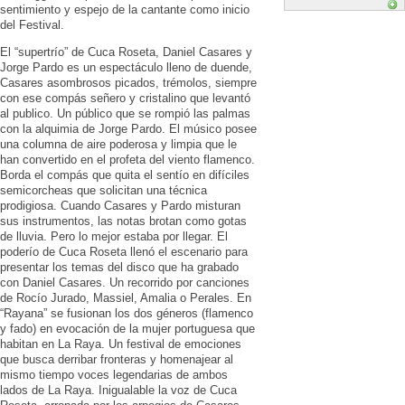
sentimiento y espejo de la cantante como inicio
del Festival.
El “supertrío” de Cuca Roseta, Daniel Casares y
Jorge Pardo es un espectáculo lleno de duende,
Casares asombrosos picados, trémolos, siempre
con ese compás señero y cristalino que levantó
al publico. Un público que se rompió las palmas
con la alquimia de Jorge Pardo. El músico posee
una columna de aire poderosa y limpia que le
han convertido en el profeta del viento flamenco.
Borda el compás que quita el sentío en difíciles
semicorcheas que solicitan una técnica
prodigiosa. Cuando Casares y Pardo misturan
sus instrumentos, las notas brotan como gotas
de lluvia. Pero lo mejor estaba por llegar. El
poderío de Cuca Roseta llenó el escenario para
presentar los temas del disco que ha grabado
con Daniel Casares. Un recorrido por canciones
de Rocío Jurado, Massiel, Amalia o Perales. En
“Rayana” se fusionan los dos géneros (flamenco
y fado) en evocación de la mujer portuguesa que
habitan en La Raya. Un festival de emociones
que busca derribar fronteras y homenajear al
mismo tiempo voces legendarias de ambos
lados de La Raya. Inigualable la voz de Cuca