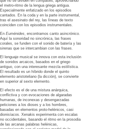
que no se dividen en compases, aprovechando
el metro-ritmo de la lengua griega antigua.
Especialmente enfatizado en los episodios
cantados. En la coda y en la parte instrumental,
tras el asesinato del rey, las líneas de texto
coinciden con los episodios instrumentales.
En
Euménides
, encontramos canto asincrónico.
Aquí la sonoridad no sincrónica, las frases
corales, se funden con el sonido de batería y las
sirenas que se intercambian con las frases.
El lenguaje musical se innova con esta inclusión
de sonidos arcaicos, basados en el griego
antiguo, con una interesante mezcla estilística.
El resultado es un híbrido donde el quinto
elemento aristoteliano (la dicción), se convierte
en superior al sexto elemento.
El efecto es el de una mistura anárquica,
conflictiva y con evocaciones de algaradas
humanas, de inconexas y desengarzadas
peticiones a los dioses y a los hombres,
basadas en elementos proto-helénicos, casi
dionisíacos. Xenakis experimenta con escalas
no occidentales, basando el ritmo en la prosodia
de las arcanas palabras helénicas,