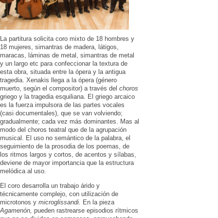
La partitura solicita coro mixto de 18 hombres y
18 mujeres, simantras de madera, látigos,
maracas, láminas de metal, simantras de metal
y un largo etc para confeccionar la textura de
esta obra, situada entre la ópera y la antigua
tragedia. Xenakis llega a la ópera (género
muerto, según el compositor) a través del
choros
griego y la tragedia esquiliana. El griego arcaico
es la fuerza impulsora de las partes vocales
(casi documentales), que se van volviendo;
gradualmente; cada vez más dominantes. Mas al
modo del choros teatral que de la agrupación
musical. El uso no semántico de la palabra, el
seguimiento de la prosodia de los poemas, de
los ritmos largos y cortos, de acentos y sílabas,
deviene de mayor importancia que la estructura
melódica al uso.
El coro desarrolla un trabajo árido y
técnicamente complejo, con utilización de
microtonos y
microglissandi.
En la pieza
Agamenón,
pueden rastrearse episodios rítmicos