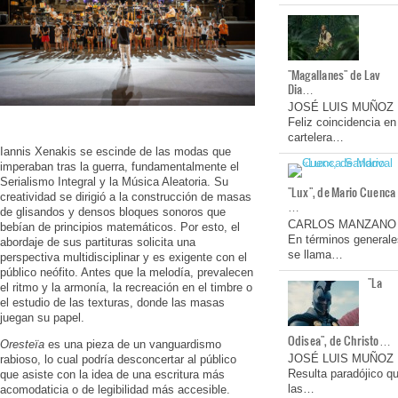
"Magallanes" de Lav
Dia…
JOSÉ LUIS MUÑOZ
Feliz coincidencia en
cartelera…
Iannis Xenakis se escinde de las modas que
imperaban tras la guerra, fundamentalmente el
Serialismo Integral y la Música Aleatoria. Su
"Lux", de Mario Cuenca
creatividad se dirigió a la construcción de masas
…
de glisandos y densos bloques sonoros que
CARLOS MANZANO
bebían de principios matemáticos. Por esto, el
En términos generale
abordaje de sus partituras solicita una
se llama…
perspectiva multidisciplinar y es exigente con el
público neófito. Antes que la melodía, prevalecen
"La
el ritmo y la armonía, la recreación en el timbre o
el estudio de las texturas, donde las masas
juegan su papel.
Odisea", de Christo…
Oresteïa
es una pieza de un vanguardismo
JOSÉ LUIS MUÑOZ
rabioso, lo cual podría desconcertar al público
Resulta paradójico q
que asiste con la idea de una escritura más
las…
acomodaticia o de legibilidad más accesible.