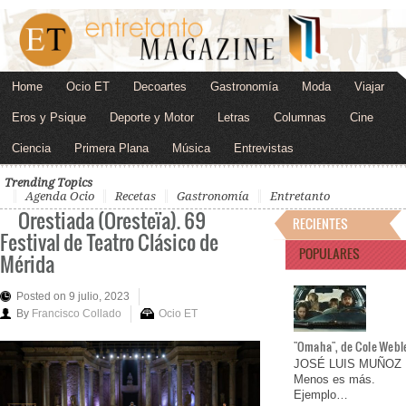
Home
Ocio ET
Decoartes
Gastronomía
Moda
Viajar
Eros y Psique
Deporte y Motor
Letras
Columnas
Cine
Ciencia
Primera Plana
Música
Entrevistas
Trending Topics
Agenda Ocio
Recetas
Gastronomía
Entretanto
Orestiada (Oresteïa). 69
RECIENTES
Festival de Teatro Clásico de
POPULARES
Mérida
Posted on 9 julio, 2023
By
Francisco Collado
Ocio ET
"Omaha", de Cole Webl
JOSÉ LUIS MUÑOZ
Menos es más.
Ejemplo…