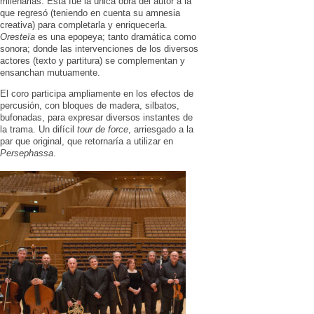
milenarias. Esta fue la única obra del autor a la
que regresó (teniendo en cuenta su amnesia
creativa) para completarla y enriquecerla.
Oresteïa
es una epopeya; tanto dramática como
sonora; donde las intervenciones de los diversos
actores (texto y partitura) se complementan y
ensanchan mutuamente.
El coro participa ampliamente en los efectos de
percusión, con bloques de madera, silbatos,
bufonadas, para expresar diversos instantes de
la trama. Un difícil
tour de force
, arriesgado a la
par que original, que retornaría a utilizar en
Persephassa
.