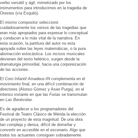
verbo versátil y ágil, mimetizado por los
instrumentos para introducirnos en la tragedia de
Orestes (vía Esquilo).
El mismo compositor seleccionó
cuidadosamente los versos de las tragedias que
eran más apropiados para expresar lo conceptual
y conducen a lo más vital de la narrativa. En
esta ocasión, la partitura del autor no esta
apoyada sobre las leyes matemáticas, o la pura
abstracción estocástica. Los incisos musicales
devienen del texto helénico, surgen desde la
dramaturgia primordial, hacia una corporeización
de las acciones.
El
Coro Infantil Amadeus-IN
complementa en el
movimiento final, en una difícil combinación de
directores (Alonso Gómez y Asier Purga), en el
intenso instante en que las
Furias
se transmutan
en
Las Benévolas
.
Es de agradecer a los programadores del
Festival de Teatro Clásico de Mérida la elección
de un proyecto de esta magnitud. De una obra
tan compleja y densa, difícil de domeñar y
convertir en accesible en el escenario. Algo que
todos los actuantes consiguen sobradamente.