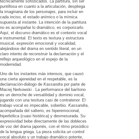
técnicamente sofisticados. La partitura, sin ser
puntillosa en cuanto a la articulación, despliega
la imaginaria de los personajes, para incluir en
cada inciso, el estado anímico o la mímica
supuesta al instante. La intención de la partitura
no es acompañar lo dramático, es corporizarlo.
Aquí, el discurso dramático es el contexto vocal
e instrumental. El texto es textura y estructura
musical, expresión emocional y vocalidad,
alejándose del drama en sentido literal, en un
claro intento de reconstruir la declamación y el
reflejo arqueológico en el espejo de la
modernidad.
Uno de los instantes más intensos, que causó
una cierta ajeneidad en el respetable, es la
declamación-diálogo de
Kassandra
por parte de
Maciej Nerkowski . La performance del barítono
es un derroche de versatilidad y dominio vocal,
jugando con una tesitura casi de contratenor. El
trabajo vocal es impecable, soberbio.
Kassandra
,
acompañada del salterio, es hiperemocional,
hiperbólica (cuasi histérica) y desmesurada. Su
expresividad bebe directamente de las dobleces
de voz del drama japonés, con el ritmo prosódico
de la lengua griega. La pieza solicita un control
vocal absoluto y un trabajo dramático potente,