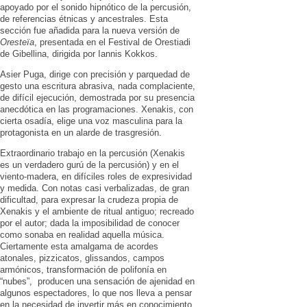
apoyado por el sonido hipnótico de la percusión,
de referencias étnicas y ancestrales. Esta
sección fue añadida para la nueva versión de
Oresteïa
, presentada en el Festival de Orestiadi
de Gibellina, dirigida por Iannis Kokkos.
Asier Puga, dirige con precisión y parquedad de
gesto una escritura abrasiva, nada complaciente,
de difícil ejecución, demostrada por su presencia
anecdótica en las programaciones. Xenakis, con
cierta osadía, elige una voz masculina para la
protagonista en un alarde de trasgresión.
Extraordinario trabajo en la percusión (Xenakis
es un verdadero gurú de la percusión) y en el
viento-madera, en difíciles roles de expresividad
y medida. Con notas casi verbalizadas, de gran
dificultad, para expresar la crudeza propia de
Xenakis y el ambiente de ritual antiguo; recreado
por el autor; dada la imposibilidad de conocer
como sonaba en realidad aquella música.
Ciertamente esta amalgama de acordes
atonales, pizzicatos, glissandos, campos
armónicos, transformación de polifonía en
“nubes”, producen una sensación de ajenidad en
algunos espectadores, lo que nos lleva a pensar
en la necesidad de invertir más en conocimiento