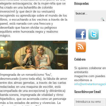
Búsquedas
elegante extravagancia; de la mujer-niña que se
ha criado en una buhardilla de colorido
inverosímil (y que decir de su vestuario)
recogiendo su aprendizaje sobre el mundo de los
libros, o escuchando a los vecinos a través de la
pared, está narrada con una frescura y
desenfado que hacen olvidar su peligroso
equilibrio entre humorada negra y realismo
mágico.
Colabora
Si quieres colaborar en
entretanto
Impregnada de un romanticismo “fou”,
magazine.com puedes
desmesurado (como toda ella), la fábula de amor
escribirnos a
entre dos almas gemelas, a través de las cartas
info@entretantomagaz
redactadas en una maquina de escribir, está
acompañada de una excepcional (y ditirámbica)
Suscribirse por Email
banda sonora, impregnada de vitalidad y ritmo
hiperbólico, que se acomoda como un personaje
más a los estados de animo y vivencias. La