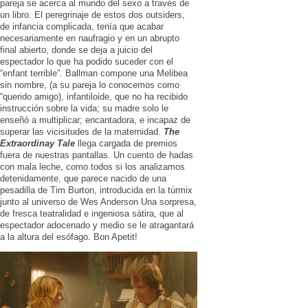
pareja se acerca al mundo del sexo a través de
un libro. El peregrinaje de estos dos outsiders,
de infancia complicada, tenía que acabar
necesariamente en naufragio y en un abrupto
final abierto, donde se deja a juicio del
espectador lo que ha podido suceder con el
“enfant terrible”. Ballman compone una Melibea
sin nombre, (a su pareja lo conocemos como
“querido amigo), infantiloide, que no ha recibido
instrucción sobre la vida; su madre solo le
enseñó a multiplicar; encantadora, e incapaz de
superar las vicisitudes de la maternidad.
The
Extraordinay
Tale
llega cargada de premios
fuera de nuestras pantallas. Un cuento de hadas
con mala leche, como todos si los analizamos
detenidamente, que parece nacido de una
pesadilla de Tim Burton, introducida en la túrmix
junto al universo de Wes Anderson Una sorpresa,
de fresca teatralidad e ingeniosa sátira, que al
espectador adocenado y medio se le atragantará
a la altura del esófago. Bon Apetit!