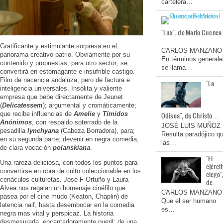
cartelera…
"Lux", de Mario Cuenca
…
Gratificante y estimulante sorpresa en el
CARLOS MANZANO
panorama creativo patrio. Obviamente por su
En términos generale
contenido y propuestas; para otro sector; se
se llama…
convertirá en estomagante e insufrible castigo.
Film de nacencia andaluza, pero de factura e
"La
inteligencia universales. Insólita y valiente
empresa que bebe directamente de Jeunet
(
Delicatessem
); argumental y cromáticamente;
que recibe influencias de
Amelie
y
Tímidos
Odisea", de Christo…
Anónimos
, con respaldo soterrado de la
JOSÉ LUIS MUÑOZ
pesadilla
lynchyana
(Cabeza Borradora), para;
Resulta paradójico q
en su segunda parte; devenir en negra comedia,
las…
de clara vocación
polanskiana
.
"El
Una rareza deliciosa, con todos los puntos para
ejérci
convertirse en obra de culto coleccionable en los
ciego"
cenáculos culturetas. José F Ortuño y Laura
de…
Alvea nos regalan un homenaje cinéfilo que
CARLOS MANZANO
pasea por el cine mudo (Keaton, Chaplin) de
Que el ser humano
latencia naif, hasta desembocar en la comedia
es…
negra mas vital y perspicaz. La historia
desmesurada, encantadoramente pueril; de una