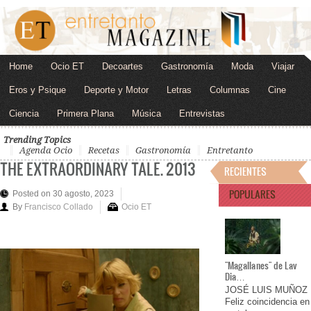
Home
Ocio ET
Decoartes
Gastronomía
Moda
Viajar
Eros y Psique
Deporte y Motor
Letras
Columnas
Cine
Ciencia
Primera Plana
Música
Entrevistas
Trending Topics
Agenda Ocio
Recetas
Gastronomía
Entretanto
THE EXTRAORDINARY TALE. 2013
RECIENTES
POPULARES
Posted on 30 agosto, 2023
By
Francisco Collado
Ocio ET
"Magallanes" de Lav
Dia…
JOSÉ LUIS MUÑOZ
Feliz coincidencia en