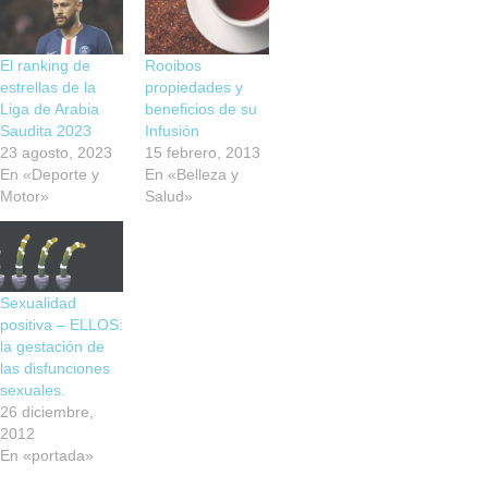
El ranking de
Rooibos
estrellas de la
propiedades y
Liga de Arabia
beneficios de su
Saudita 2023
Infusión
23 agosto, 2023
15 febrero, 2013
En «Deporte y
En «Belleza y
Motor»
Salud»
Sexualidad
positiva – ELLOS:
la gestación de
las disfunciones
sexuales.
26 diciembre,
2012
En «portada»