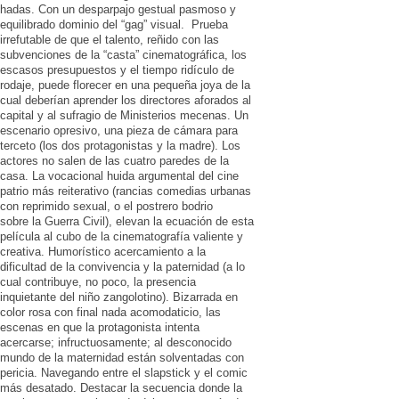
hadas. Con un desparpajo gestual pasmoso y
equilibrado dominio del “gag” visual. Prueba
irrefutable de que el talento, reñido con las
subvenciones de la “casta” cinematográfica, los
escasos presupuestos y el tiempo ridículo de
rodaje, puede florecer en una pequeña joya de la
cual deberían aprender los directores aforados al
capital y al sufragio de Ministerios mecenas. Un
escenario opresivo, una pieza de cámara para
terceto (los dos protagonistas y la madre). Los
actores no salen de las cuatro paredes de la
casa. La vocacional huida argumental del cine
patrio más reiterativo (rancias comedias urbanas
con reprimido sexual, o el postrero bodrio
sobre la Guerra Civil), elevan la ecuación de esta
película al cubo de la cinematografía valiente y
creativa. Humorístico acercamiento a la
dificultad de la convivencia y la paternidad (a lo
cual contribuye, no poco, la presencia
inquietante del niño zangolotino). Bizarrada en
color rosa con final nada acomodaticio, las
escenas en que la protagonista intenta
acercarse; infructuosamente; al desconocido
mundo de la maternidad están solventadas con
pericia. Navegando entre el slapstick y el comic
más desatado. Destacar la secuencia donde la