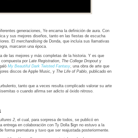
iferentes generaciones, Ye encarna la definición de aura. Con
sica y sus mejores diseños, tanto en las fiestas de escucha
iores. El
merchandising
de Donda, que incluía sus llamativas
egra, marcaron una época.
a de las mejores y más completas de la historia. Y es que
ía compuesta por
Late Registration
,
The College Dropout
y
egaló
My Beautiful Dark Twisted Fantasy
, una obra de arte que
ejores discos de Apple Music, y
The Life of Pablo
, publicado en
urbulento, tanto que a veces resulta complicado valorar su arte
isemitas o cuando afirma ser adicto al óxido nitroso.
a
ultures 2
, el cual, para sorpresa de todos, se publicó en
a entrega en colaboración con Ty Dolla $ign no estuvo a la
 de forma prematura y tuvo que ser reajustada posteriormente.