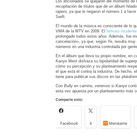
Los aficionados se quejaron del momento de l
recopilación de títulos que de un álbum hilad
rapero, ya que le negaron el número 1 a favor
Swift.
El mundo de la música es consciente de lo qu
VMA de la MTV en 2009. El
famoso incidente
prolongado todos estos años. Además, fue muy
cancelación», ya que, según Ye, resulta muy 
números en una industria controlada por gen
En el álbum que lleva su propio nombre, en cu
Kanye West disfraza su bipolaridad de superpod
cómo su percepción y su planteamiento respe
el que está él contra la industria. De hecho, e
tiene para publicar sus discos en las platafo
Con
Bully
en camino, veremos si Kanye contin
esta vez apuesta por un planteamiento más or
Comparte esto:
Facebook
X
Menéame