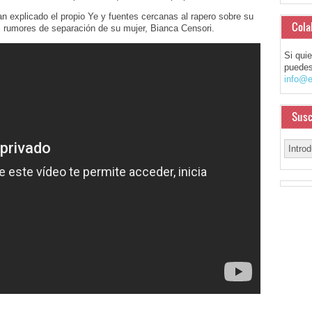
an explicado el propio Ye y fuentes cercanas al rapero sobre su
Cola
s rumores de separación de su mujer, Bianca Censori.
Si qui
puedes
info@e
Susc