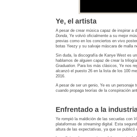
Ye, el artista
A pesar de crear música capaz de inspirar a d
Donda
, Ye volvió oficialmente a su mejor mú
previas como en los conciertos en vivo poster
botas Yeezy y su salvaje máscara de malla n
Sin duda, la discografía de Kanye West es un
hablamos de alguien capaz de crear la trilog
Graduation
. Para los más clásicos, Ye nos r
alcanzó el puesto 26 en la lista de los 100 m
2016.
A pesar de ser un genio, Ye es un personaje t
cuando propaga teorías de la conspiración ant
Enfrentado a la industri
Ye rompió la maldición de las secuelas con
V
plataformas de
streaming
digital. Esta segund
altura de las expectativas, ya que se publicó