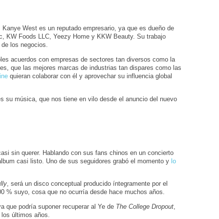
, Kanye West es un reputado empresario, ya que es dueño de
, KW Foods LLC, Yeezy Home y KKW Beauty. Su trabajo
 de los negocios.
iples acuerdos con empresas de sectores tan diversos como la
ues, que las mejores marcas de industrias tan dispares como las
ine
quieran colaborar con él y aprovechar su influencia global
es su música, que nos tiene en vilo desde el anuncio del nuevo
casi sin querer. Hablando con sus fans chinos en un concierto
o álbum casi listo. Uno de sus seguidores grabó el momento y
lo
lly
, será un disco conceptual producido íntegramente por el
 100 % suyo, cosa que no ocurría desde hace muchos años.
ya que podría suponer recuperar al Ye de
The College Dropout
,
 los últimos años.