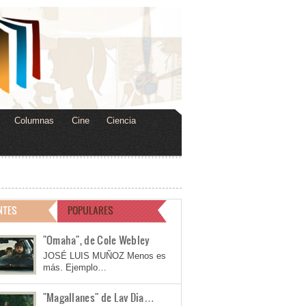
Columnas
Cine
Ciencia
NTES
POPULARES
"Omaha", de Cole Webley
JOSÉ LUIS MUÑOZ Menos es
más. Ejemplo…
"Magallanes" de Lav Dia…