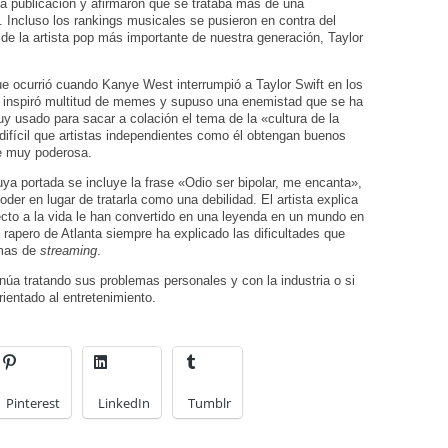
a publicación y afirmaron que se trataba más de una
o. Incluso los rankings musicales se pusieron en contra del
 de la artista pop más importante de nuestra generación, Taylor
e ocurrió cuando Kanye West interrumpió a Taylor Swift en los
inspiró multitud de memes y supuso una enemistad que se ha
 usado para sacar a colación el tema de la «cultura de la
difícil que artistas independientes como él obtengan buenos
te muy poderosa.
ya portada se incluye la frase «Odio ser bipolar, me encanta»,
er en lugar de tratarla como una debilidad. El artista explica
cto a la vida le han convertido en una leyenda en un mundo en
l rapero de Atlanta siempre ha explicado las dificultades que
rmas de
streaming
.
úa tratando sus problemas personales y con la industria o si
ientado al entretenimiento.
Pinterest
LinkedIn
Tumblr