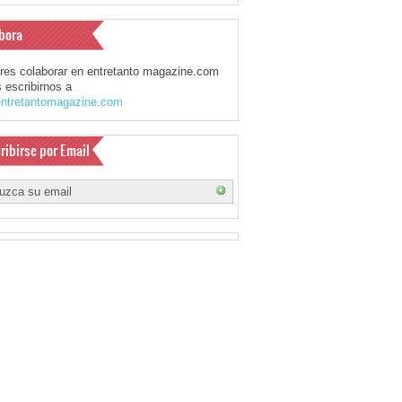
bora
eres colaborar en entretanto magazine.com
 escribirnos a
ntretantomagazine.com
ribirse por Email