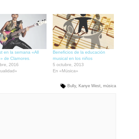
t en la semana «All
Beneficios de la educación
 de Clamores.
musical en los niños
bre, 2016
5 octubre, 2013
ualidad»
En «Música»
Bully
,
Kanye West
,
música