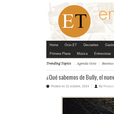
Home
Ocio ET
Decoartes
Gastr
Primera Plana
Música
Entrevistas
Trending Topics
Agenda Ocio
Recetas
¿Qué sabemos de Bully, el nu
Posted on 31 octubre, 2024
By
Redacc