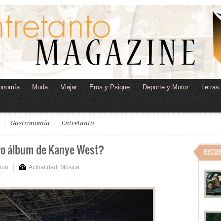
onomía
Moda
Viajar
Eros y Psique
Deporte y Motor
Letras
Gastronomía
Entretanto
evo álbum de Kanye West?
RECIE
ion
Actualidad
,
Música