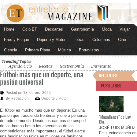
Home
Ocio ET
Decoartes
Gastronomía
Moda
Viajar
Eros y Psique
Deporte y Motor
Letras
Columnas
Cine
Ciencia
Primera Plana
Música
Entrevistas
Trending Topics
Agenda Ocio
Recetas
Gastronomía
Entretanto
Fútbol: más que un deporte, una
RECIENTES
pasión universal
POPULARES
Posted on 18 febrero, 2025
By
Redaccion
Deporte y Motor
El fútbol es mucho más que un deporte; Es una
pasión que trasciende fronteras y une a personas
"Magallanes" de Lav
de todo el mundo. Desde los campos de césped
Dia…
de los barrios hasta los escenarios de las
JOSÉ LUIS MUÑOZ
competiciones más importantes, el fútbol ejerce
Feliz coincidencia en
una fascinación única en millones de fanáticos