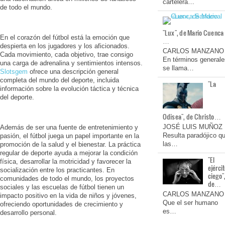
cartelera…
de todo el mundo.
"Lux", de Mario Cuenca
En el corazón del fútbol está la emoción que
…
despierta en los jugadores y los aficionados.
CARLOS MANZANO
Cada movimiento, cada objetivo, trae consigo
En términos generale
una carga de adrenalina y sentimientos intensos.
se llama…
Slotsgem
ofrece una descripción general
completa del mundo del deporte, incluida
"La
información sobre la evolución táctica y técnica
del deporte.
Odisea", de Christo…
JOSÉ LUIS MUÑOZ
Además de ser una fuente de entretenimiento y
Resulta paradójico q
pasión, el fútbol juega un papel importante en la
las…
promoción de la salud y el bienestar. La práctica
regular de deporte ayuda a mejorar la condición
"El
física, desarrollar la motricidad y favorecer la
ejérci
socialización entre los practicantes. En
ciego"
comunidades de todo el mundo, los proyectos
de…
sociales y las escuelas de fútbol tienen un
CARLOS MANZANO
impacto positivo en la vida de niños y jóvenes,
Que el ser humano
ofreciendo oportunidades de crecimiento y
es…
desarrollo personal.