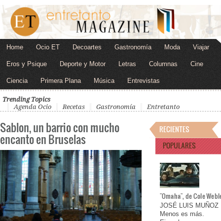
Home
Ocio ET
Decoartes
Gastronomía
Moda
Viajar
Eros y Psique
Deporte y Motor
Letras
Columnas
Cine
Ciencia
Primera Plana
Música
Entrevistas
Trending Topics
Agenda Ocio
Recetas
Gastronomía
Entretanto
Sablon, un barrio con mucho
RECIENTES
encanto en Bruselas
POPULARES
"Omaha", de Cole Webl
JOSÉ LUIS MUÑOZ
Menos es más.