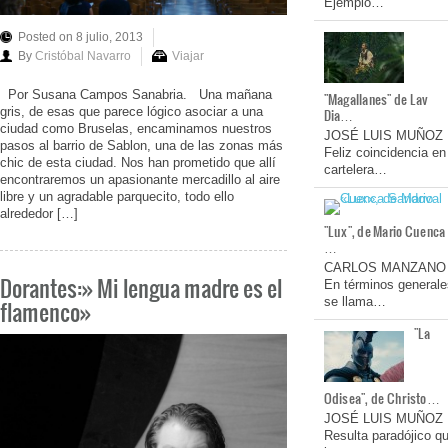
Ejemplo…
Posted on 8 julio, 2013
By
Cristóbal Navarro
Viajar
Por Susana Campos Sanabria. Una mañana
"Magallanes" de Lav
gris, de esas que parece lógico asociar a una
Dia…
ciudad como Bruselas, encaminamos nuestros
JOSÉ LUIS MUÑOZ
pasos al barrio de Sablon, una de las zonas más
Feliz coincidencia en
chic de esta ciudad. Nos han prometido que allí
cartelera…
encontraremos un apasionante mercadillo al aire
libre y un agradable parquecito, todo ello
alrededor […]
"Lux", de Mario Cuenca
…
CARLOS MANZANO
Dorantes:» Mi lengua madre es el
En términos generale
se llama…
flamenco»
"La
Odisea", de Christo…
JOSÉ LUIS MUÑOZ
Resulta paradójico q