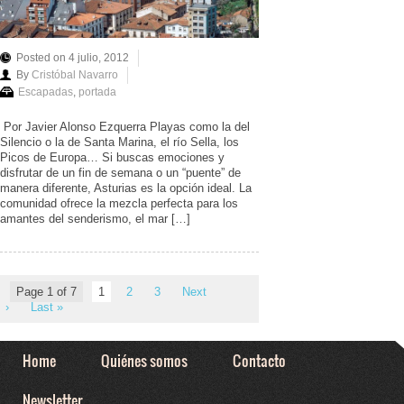
Posted on 4 julio, 2012
By
Cristóbal Navarro
Escapadas
,
portada
Por Javier Alonso Ezquerra Playas como la del
Silencio o la de Santa Marina, el río Sella, los
Picos de Europa… Si buscas emociones y
disfrutar de un fin de semana o un “puente” de
manera diferente, Asturias es la opción ideal. La
comunidad ofrece la mezcla perfecta para los
amantes del senderismo, el mar […]
Page 1 of 7
1
2
3
Next
›
Last »
Home
Quiénes somos
Contacto
Newsletter