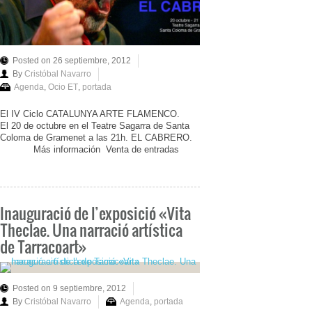
Posted on 26 septiembre, 2012
By
Cristóbal Navarro
Agenda
,
Ocio ET
,
portada
El IV Ciclo CATALUNYA ARTE FLAMENCO.
El 20 de octubre en el Teatre Sagarra de Santa
Coloma de Gramenet a las 21h. EL CABRERO.
Más información Venta de entradas
Inauguració de l’exposició «Vita
Theclae. Una narració artística
de Tarracoart»
Posted on 9 septiembre, 2012
By
Cristóbal Navarro
Agenda
,
portada