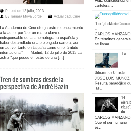
Feliz coincidencia en
cartelera…
Posted on 12 julio, 2013
By
Tamara Moya Jorge
Actualidad
,
Cine
"Lux", de Mario Cuenca
…
La Academia de Cine otorga este reconocimiento
a la actriz por “ser un rostro clave e
CARLOS MANZANO
indispensable de la cinematografía española y
En términos generale
haber desarrollado una prolongada carrera, aún
se llama…
en activo, tanto en España como en el ámbito
internacional” Madrid, 12 de julio de 2013 La
"La
actriz “que posee el rostro de una […]
Odisea", de Christo…
Tren de sombras desde la
JOSÉ LUIS MUÑOZ
Resulta paradójico q
perspectiva de Andrè Bazin
las…
"El
ejérci
ciego"
de…
CARLOS MANZANO
Que el ser humano
es…