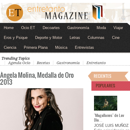
Home
Ocio ET
Decoartes
Gastronomía
Moda
Viajar
Eros y Psique
Deporte y Motor
Letras
Columnas
Cine
Ciencia
Primera Plana
Música
Entrevistas
Trending Topics
Agenda Ocio
Recetas
Gastronomía
Entretanto
Ángela Molina, Medalla de Oro
RECIENTES
2013
POPULARES
"Magallanes" de Lav
Dia…
JOSÉ LUIS MUÑOZ