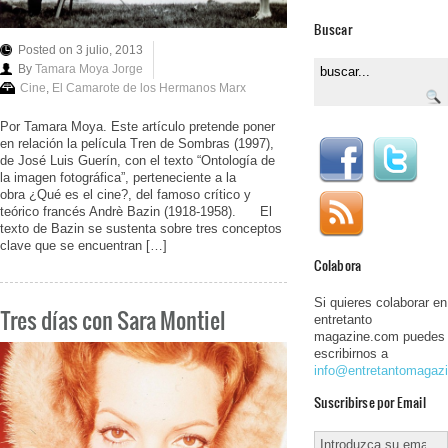
Buscar
Posted on 3 julio, 2013
By
Tamara Moya Jorge
Cine
,
El Camarote de los Hermanos Marx
Por Tamara Moya. Este artículo pretende poner
en relación la película Tren de Sombras (1997),
de José Luis Guerín, con el texto “Ontología de
la imagen fotográfica”, perteneciente a la
obra ¿Qué es el cine?, del famoso crítico y
teórico francés Andrè Bazin (1918-1958). El
texto de Bazin se sustenta sobre tres conceptos
clave que se encuentran […]
Colabora
Si quieres colaborar en
Tres días con Sara Montiel
entretanto
magazine.com puedes
escribirnos a
info@entretantomagaz
Suscribirse por Email