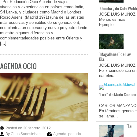
Por Redacción Ocio A partir de viajes,
vivencias y experiencias en países como India,
"Omaha", de Cole Webl
Sri Lanka, y ciudades como Madrid o Londres,
JOSÉ LUIS MUÑOZ
Rocío Asensi (Madrid 1971) (una de las artistas
Menos es más.
más esquivas y sensibles de su generación),
Ejemplo…
nos plantea un esperado y nuevo proyecto donde
muestra algunas diferencias y
complementariedades posibles entre Oriente y
[…]
"Magallanes" de Lav
Dia…
AGENDA OCIO
JOSÉ LUIS MUÑOZ
Feliz coincidencia en
cartelera…
"Lux", de Mario Cuenca
…
CARLOS MANZANO
En términos generale
se llama…
"La
Posted on 20 febrero, 2012
By
Chus Sanesteban
Agenda
,
portada