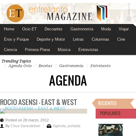
Home
Ocio ET
Decoartes
Gastronomía
Moda
Viajar
Eros y Psique
Deporte y Motor
Letras
Columnas
Cine
Ciencia
Primera Plana
Música
Entrevistas
Trending Topics
Agenda Ocio
Recetas
Gastronomía
Entretanto
AGENDA
ROCÍO ASENSI – EAST & WEST
RECIENTES
POPULARES
Posted on 28 marzo, 2012
By
Chus Sanesteban
Agenda
,
portada