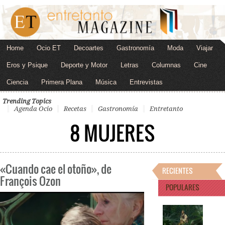
Home
Ocio ET
Decoartes
Gastronomía
Moda
Viajar
Eros y Psique
Deporte y Motor
Letras
Columnas
Cine
Ciencia
Primera Plana
Música
Entrevistas
Trending Topics
Agenda Ocio
Recetas
Gastronomía
Entretanto
8 MUJERES
«Cuando cae el otoño», de
RECIENTES
François Ozon
POPULARES