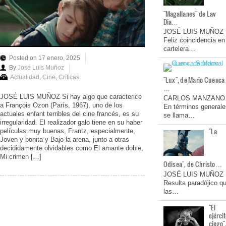
"Magallanes" de Lav
Dia…
JOSÉ LUIS MUÑOZ
Feliz coincidencia en
cartelera…
Posted on 17 enero, 2025
By
José Luis Muñoz
Actualidad
,
Cine
,
Críticas
"Lux", de Mario Cuenca
…
JOSÉ LUIS MUÑOZ Si hay algo que caracterice
CARLOS MANZANO
a François Ozon (París, 1967), uno de los
En términos generale
actuales enfant terribles del cine francés, es su
se llama…
irregularidad. El realizador galo tiene en su haber
"La
películas muy buenas, Frantz, especialmente,
Joven y bonita y Bajo la arena, junto a otras
decididamente olvidables como El amante doble,
Mi crimen […]
Odisea", de Christo…
JOSÉ LUIS MUÑOZ
Resulta paradójico q
las…
"El
ejérci
ciego"