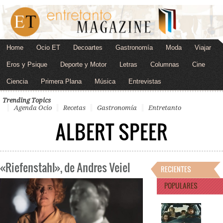
Home
Ocio ET
Decoartes
Gastronomía
Moda
Viajar
Eros y Psique
Deporte y Motor
Letras
Columnas
Cine
Ciencia
Primera Plana
Música
Entrevistas
Trending Topics
Agenda Ocio
Recetas
Gastronomía
Entretanto
ALBERT SPEER
«Riefenstahl», de Andres Veiel
RECIENTES
POPULARES