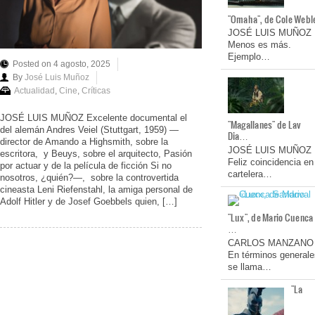
"Omaha", de Cole Webl
JOSÉ LUIS MUÑOZ
Menos es más.
Ejemplo…
Posted on 4 agosto, 2025
By
José Luis Muñoz
Actualidad
,
Cine
,
Críticas
JOSÉ LUIS MUÑOZ Excelente documental el
"Magallanes" de Lav
del alemán Andres Veiel (Stuttgart, 1959) —
Dia…
director de Amando a Highsmith, sobre la
JOSÉ LUIS MUÑOZ
escritora, y Beuys, sobre el arquitecto, Pasión
Feliz coincidencia en
por actuar y de la película de ficción Si no
cartelera…
nosotros, ¿quién?—, sobre la controvertida
cineasta Leni Riefenstahl, la amiga personal de
Adolf Hitler y de Josef Goebbels quien, […]
"Lux", de Mario Cuenca
…
CARLOS MANZANO
En términos generale
se llama…
"La