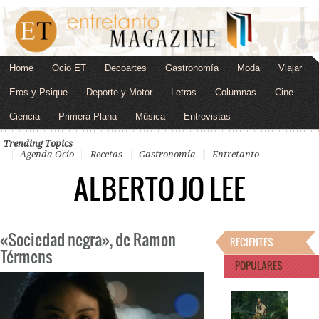
Home
Ocio ET
Decoartes
Gastronomía
Moda
Viajar
Eros y Psique
Deporte y Motor
Letras
Columnas
Cine
Ciencia
Primera Plana
Música
Entrevistas
Trending Topics
Agenda Ocio
Recetas
Gastronomía
Entretanto
ALBERTO JO LEE
«Sociedad negra», de Ramon
RECIENTES
Térmens
POPULARES