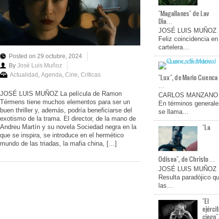
"Magallanes" de Lav
Dia…
JOSÉ LUIS MUÑOZ
Feliz coincidencia en
cartelera…
Posted on 29 octubre, 2024
By
José Luis Muñoz
Actualidad
,
Agenda
,
Cine
,
Críticas
"Lux", de Mario Cuenca
…
JOSÉ LUIS MUÑOZ La película de Ramon
CARLOS MANZANO
Térmens tiene muchos elementos para ser un
En términos generale
buen thriller y, además, podría beneficiarse del
se llama…
exotismo de la trama. El director, de la mano de
"La
Andreu Martín y su novela Sociedad negra en la
que se inspira, se introduce en el hermético
mundo de las triadas, la mafia china, […]
Odisea", de Christo…
JOSÉ LUIS MUÑOZ
Resulta paradójico q
las…
"El
ejérci
ciego"